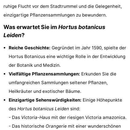
ruhige Flucht vor dem Stadtrummel und die Gelegenheit,
Denkmäler
-
einzigartige Pflanzensammlungen zu bewundern.
Aussichtspunkte
Attraktionen
Was erwartet Sie im
Hortus botanicus
-
Leiden
?
Rundfahrten
-
Reiche Geschichte:
Gegründet im Jahr 1590, spielte der
Hortus Botanicus eine wichtige Rolle in der Entwicklung
Spielplätze
-
der Botanik und Medizin.
Indoor-
-
Vielfältige Pflanzensammlungen:
Erkunden Sie die
umfangreichen Sammlungen seltener Pflanzen,
Spielplätze
Experiences
Wellness-
Heilkräuter und exotischer Bäume.
Zentren
Dörfer
Einzigartige Sehenswürdigkeiten:
Einige Höhepunkte
des
Hortus botanicus Leiden
sind:
&
Natur
- Das
Victoria-Haus
mit der riesigen Victoria amazonica.
Städte
Sport
- Das historische
Orangerie
mit einer wunderschönen