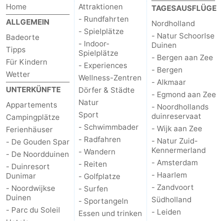
Home
Attraktionen
TAGESAUSFLÜGE
- Rundfahrten
ALLGEMEIN
Nordholland
- Spielplätze
- Natur Schoorlse
Badeorte
- Indoor-
Duinen
Tipps
Spielplätze
- Bergen aan Zee
Für Kindern
- Experiences
- Bergen
Wetter
Wellness-Zentren
- Alkmaar
UNTERKÜNFTE
Dörfer & Städte
- Egmond aan Zee
Natur
Appartements
- Noordhollands
Sport
duinreservaat
Campingplätze
- Schwimmbader
- Wijk aan Zee
Ferienhäuser
- Radfahren
- Natur Zuid-
- De Gouden Spar
Kennermerland
- Wandern
- De Noordduinen
- Amsterdam
- Reiten
- Duinresort
- Haarlem
Dunimar
- Golfplatze
- Zandvoort
- Noordwijkse
- Surfen
Duinen
Südholland
- Sportangeln
- Parc du Soleil
- Leiden
Essen und trinken