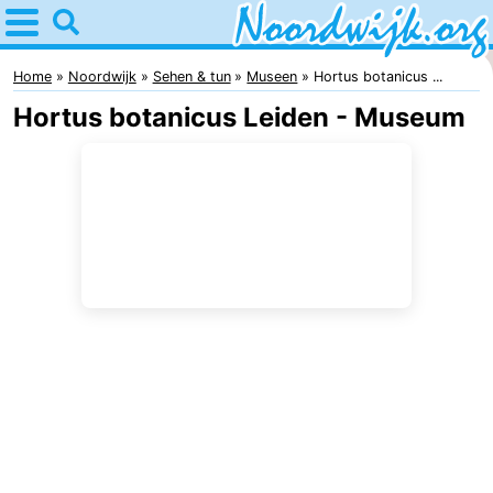
Home
Noordwijk
Home
Noordwijk
Sehen & tun
Museen
Hortus botanicus ...
Hortus botanicus Leiden - Museum
Tipps
Für
Kindern
Übernachten
Appartements
Campingplätze
Ferienhäuser
-
De
-