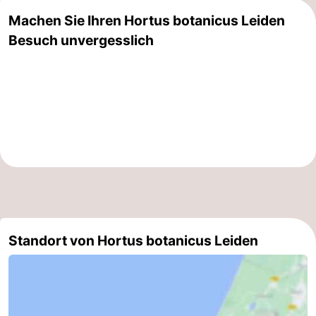
Machen Sie Ihren Hortus botanicus Leiden
Duinen
aan
Bergen
-
Besuch unvergesslich
Zee
Alkmaar
-
Egmond
-
aan
Noordhollands
-
Zee
duinreservaat
Wijk
-
aan
Natur
-
Zee
Zuid-
Amsterdam
-
Standort von Hortus botanicus Leiden
Kennermerland
Haarlem
-
Zandvoort
Südholland
-