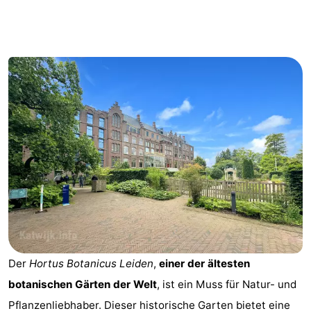
Gouden
De
-
Spar
Noordduinen
Duinresort
-
Dunimar
Noordwijkse
-
Duinen
Parc
Hotels
du
Zimmer
Soleil
(mit
Lastminutes
Frühstück)
Strand
Sehen
Der
Hortus Botanicus Leiden
,
einer der ältesten
&
-
botanischen Gärten der Welt
, ist ein Muss für Natur- und
tun
Museen
-
Pflanzenliebhaber. Dieser historische Garten bietet eine