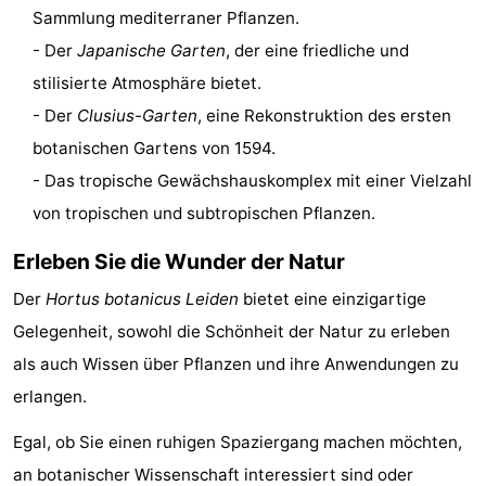
Sammlung mediterraner Pflanzen.
-
- Der
Japanische Garten
, der eine friedliche und
Schwimmbader
-
stilisierte Atmosphäre bietet.
- Der
Clusius-Garten
, eine Rekonstruktion des ersten
Radfahren
-
botanischen Gartens von 1594.
Wandern
-
- Das tropische Gewächshauskomplex mit einer Vielzahl
von tropischen und subtropischen Pflanzen.
Reiten
-
Erleben Sie die Wunder der Natur
Golfplatze
-
Der
Hortus botanicus Leiden
bietet eine einzigartige
Surfen
-
Gelegenheit, sowohl die Schönheit der Natur zu erleben
als auch Wissen über Pflanzen und ihre Anwendungen zu
Sportangeln
Essen
erlangen.
und
Veranstaltungen
Egal, ob Sie einen ruhigen Spaziergang machen möchten,
trinken
Praktisch
an botanischer Wissenschaft interessiert sind oder