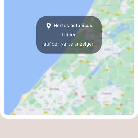
Leiden
Bollenstreek
-
Hortus botanicus
Leiden
Natur
-
auf der Karte anzeigen
Hollands
Katwijk
-
Duin
Scheveningen
-
Den
-
Haag
Rotterdam
-
Rockanje
Wetter
Kontakt