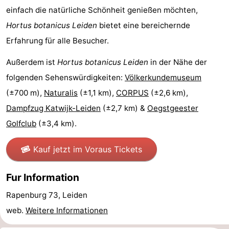
einfach die natürliche Schönheit genießen möchten,
Forum
Hortus botanicus Leiden
bietet eine bereichernde
Route
Erfahrung für alle Besucher.
-
Außerdem ist
Hortus botanicus Leiden
in der Nähe der
folgenden Sehenswürdigkeiten:
Völkerkundemuseum
Parken
Reisebuchshop
(±700 m),
Naturalis
(±1,1 km),
CORPUS
(±2,6 km),
Medizin
Dampfzug Katwijk-Leiden
(±2,7 km) &
Oegstgeester
Golfclub
(±3,4 km).
Adressen
Region
Kauf jetzt im Voraus Tickets
Nordholland
Fur Information
-
Rapenburg 73, Leiden
Natur
-
web.
Weitere Informationen
Schoorlse
Bergen
-