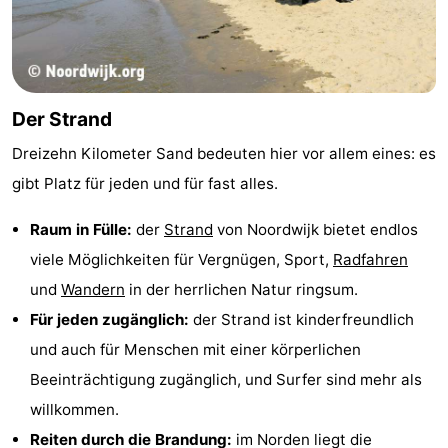
Denkmäler
-
Aussichtspunkte
Attraktionen
-
Der Strand
Dreizehn Kilometer Sand bedeuten hier vor allem eines: es
Rundfahrten
-
gibt Platz für jeden und für fast alles.
Spielplätze
-
Raum in Fülle:
der
Strand
von Noordwijk bietet endlos
Indoor-
-
viele Möglichkeiten für Vergnügen, Sport,
Radfahren
und
Wandern
in der herrlichen Natur ringsum.
Spielplätze
Experiences
Wellness-
Für jeden zugänglich:
der Strand ist kinderfreundlich
Zentren
Dörfer
und auch für Menschen mit einer körperlichen
Beeinträchtigung zugänglich, und Surfer sind mehr als
&
Natur
willkommen.
Städte
Sport
Reiten durch die Brandung:
im Norden liegt die