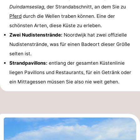
Duindamseslag
, der Strandabschnitt, an dem Sie zu
-
Pferd
durch die Wellen traben können. Eine der
Schwimmbader
-
schönsten Arten, diese Küste zu erleben.
Zwei Nudistenstrände:
Noordwijk hat zwei offizielle
Radfahren
-
Nudistenstrände, was für einen Badeort dieser Größe
Wandern
-
selten ist.
Strandpavillons:
entlang der gesamten Küstenlinie
Reiten
-
liegen Pavillons und Restaurants, für ein Getränk oder
Golfplatze
-
ein Mittagessen müssen Sie also nie weit gehen.
Surfen
-
Sportangeln
Essen
und
Veranstaltungen
trinken
Praktisch