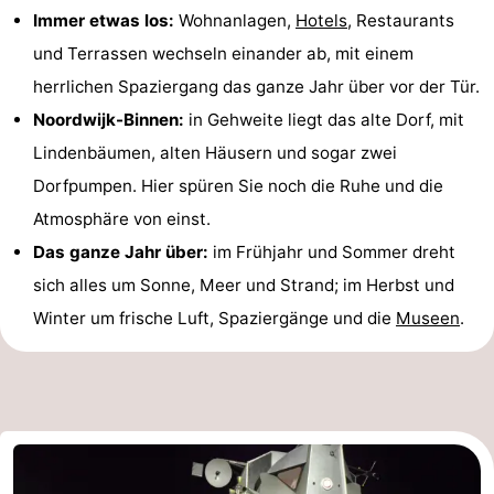
Immer etwas los:
Wohnanlagen,
Hotels
, Restaurants
Duinen
aan
Bergen
-
und Terrassen wechseln einander ab, mit einem
Zee
Alkmaar
-
herrlichen Spaziergang das ganze Jahr über vor der Tür.
Noordwijk-Binnen:
in Gehweite liegt das alte Dorf, mit
Egmond
-
Lindenbäumen, alten Häusern und sogar zwei
aan
Noordhollands
-
Dorfpumpen. Hier spüren Sie noch die Ruhe und die
Atmosphäre von einst.
Zee
duinreservaat
Wijk
-
Das ganze Jahr über:
im Frühjahr und Sommer dreht
aan
Natur
-
sich alles um Sonne, Meer und Strand; im Herbst und
Winter um frische Luft, Spaziergänge und die
Museen
.
Zee
Zuid-
Amsterdam
-
Kennermerland
Haarlem
-
Zandvoort
Südholland
-