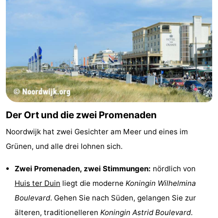
Forum
Route
-
Parken
Reisebuchshop
Medizin
Der Ort und die zwei Promenaden
Adressen
Region
Noordwijk hat zwei Gesichter am Meer und eines im
Nordholland
Grünen, und alle drei lohnen sich.
-
Zwei Promenaden, zwei Stimmungen:
nördlich von
Huis ter Duin
liegt die moderne
Koningin Wilhelmina
Natur
-
Boulevard
. Gehen Sie nach Süden, gelangen Sie zur
Schoorlse
Bergen
-
älteren, traditionelleren
Koningin Astrid Boulevard
.