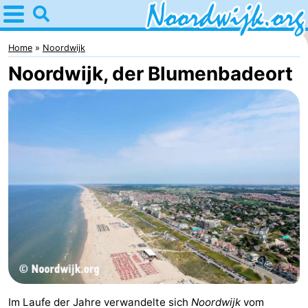
Home
Noordwijk
Home
Noordwijk
Noordwijk, der Blumenbadeort
Tipps
Für
Kindern
Übernachten
Appartements
Campingplätze
Ferienhäuser
-
De
-
Im Laufe der Jahre verwandelte sich
Noordwijk
vom