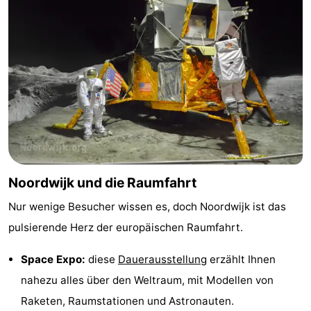
Leiden
Bollenstreek
-
Natur
-
Hollands
Katwijk
-
Duin
Scheveningen
-
Den
-
Noordwijk und die Raumfahrt
Nur wenige Besucher wissen es, doch Noordwijk ist das
Haag
Rotterdam
-
pulsierende Herz der europäischen Raumfahrt.
Rockanje
Wetter
Space Expo:
diese
Dauerausstellung
erzählt Ihnen
Kontakt
nahezu alles über den Weltraum, mit Modellen von
Raketen, Raumstationen und Astronauten.