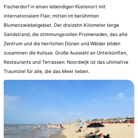
Fischerdorf in einen lebendigen Küstenort mit
Gouden
De
-
internationalem Flair, mitten im berühmten
Spar
Noordduinen
Duinresort
-
Blumenzwiebelgebiet. Der dreizehn Kilometer lange
Sandstrand, die stimmungsvollen Promenaden, das alte
Dunimar
Noordwijkse
-
Zentrum und die herrlichen Dünen und Wälder bilden
Duinen
Parc
Hotels
zusammen die Kulisse. Große Auswahl an Unterkünften,
Restaurants und Terrassen: Noordwijk ist das ultimative
du
Zimmer
Traumziel für alle, die das Meer lieben.
Soleil
(mit
Lastminutes
Frühstück)
Strand
Sehen
&
-
tun
Museen
-