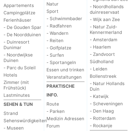
Natur
Appartements
- Noordhollands
Sport
duinreservaat
Campingplätze
- Schwimmbader
- Wijk aan Zee
Ferienhäuser
- Radfahren
- Natur Zuid-
- De Gouden Spar
Kennermerland
- Wandern
- De Noordduinen
- Amsterdam
- Reiten
- Duinresort
- Haarlem
Dunimar
- Golfplatze
- Zandvoort
- Noordwijkse
- Surfen
Duinen
Südholland
- Sportangeln
- Parc du Soleil
- Leiden
Essen und trinken
Hotels
Bollenstreek
Veranstaltungen
Zimmer (mit
- Natur Hollands
PRAKTISCHE
Frühstück)
Duin
INFO.
Lastminutes
- Katwijk
- Scheveningen
Route
SEHEN & TUN
- Den Haag
- Parken
Strand
- Rotterdam
Medizin Adressen
Sehenswürdigkeiten
- Rockanje
Forum
- Museen