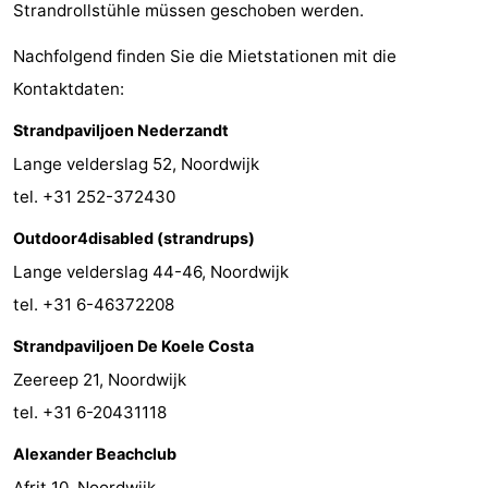
Strandrollstühle müssen geschoben werden.
Leiden
Bollenstreek
Nachfolgend finden Sie die Mietstationen mit die
-
Kontaktdaten:
Strandpaviljoen Nederzandt
Natur
-
Lange velderslag 52, Noordwijk
Hollands
Katwijk
-
tel. +31 252-372430
Duin
Scheveningen
-
Outdoor4disabled (strandrups)
Lange velderslag 44-46, Noordwijk
Den
-
tel. +31 6-46372208
Haag
Rotterdam
-
Strandpaviljoen De Koele Costa
Zeereep 21, Noordwijk
Rockanje
Wetter
tel. +31 6-20431118
Kontakt
Alexander Beachclub
Afrit 10, Noordwijk