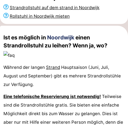
Strandrollstuhl auf dem strand in Noordwijk
Duinen
aan
Bergen
-
Rollstuhl in Noordwijk mieten
Zee
Alkmaar
-
Egmond
-
Ist es möglich in
Noordwijk
einen
Strandrollstuhl zu leihen? Wenn ja, wo?
aan
Noordhollands
-
Zee
duinreservaat
Wijk
-
Während der langen
Strand
Hauptsaison (Juni, Juli,
aan
Natur
-
August und September) gibt es mehrere Strandrollstühle
zur Verfügung.
Zee
Zuid-
Amsterdam
-
Eine telefonische Reservierung ist notwendig!
Teilweise
Kennermerland
Haarlem
-
sind die Strandrollstühle gratis. Sie bieten eine einfache
Zandvoort
Südholland
Möglichkeit direkt bis zum Wasser zu gelangen. Dies ist
aber nur mit Hilfe einer weiteren Person möglich, denn die
-