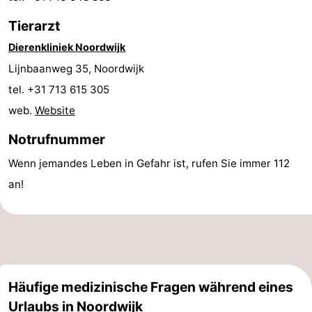
Forum
Tierarzt
Dierenkliniek Noordwijk
Route
Lijnbaanweg 35, Noordwijk
-
tel. +31 713 615 305
web.
Website
Parken
Reisebuchshop
Notrufnummer
Medizin
Wenn jemandes Leben in Gefahr ist, rufen Sie immer 112
Adressen
Region
an!
Nordholland
-
Natur
-
Häufige medizinische Fragen während eines
Schoorlse
Bergen
-
Urlaubs in Noordwijk