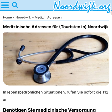
Home
Noordwijk
Home
Noordwijk
Medizin Adressen
Medizinische Adressen für (Touristen in) Noordwijk
Tipps
Für
Kindern
Übernachten
Appartements
Campingplätze
Ferienhäuser
In lebensbedrohlichen Situationen, rufen Sie sofort die 112
-
an!
De
-
Benötigen Sie medizinische Versorgung