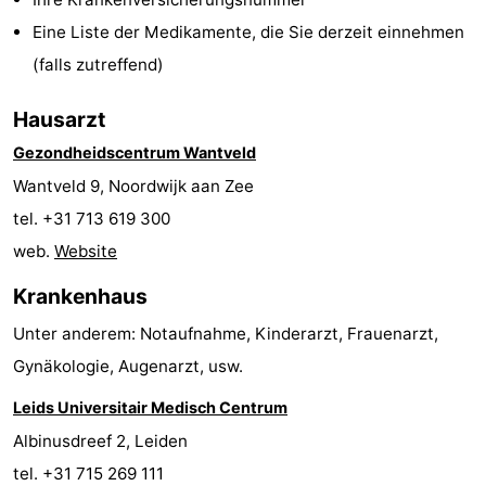
Denkmäler
-
Eine Liste der Medikamente, die Sie derzeit einnehmen
(falls zutreffend)
Aussichtspunkte
Attraktionen
Hausarzt
-
Gezondheidscentrum Wantveld
Rundfahrten
-
Wantveld 9, Noordwijk aan Zee
tel. +31 713 619 300
Spielplätze
-
web.
Website
Indoor-
-
Krankenhaus
Spielplätze
Experiences
Wellness-
Unter anderem: Notaufnahme, Kinderarzt, Frauenarzt,
Gynäkologie, Augenarzt, usw.
Zentren
Dörfer
Leids Universitair Medisch Centrum
&
Natur
Albinusdreef 2, Leiden
Städte
Sport
tel. +31 715 269 111