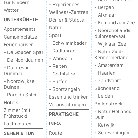
Für Kindern
- Experiences
- Bergen
Wetter
Wellness-Zentren
- Alkmaar
UNTERKÜNFTE
Dörfer & Städte
- Egmond aan Zee
Natur
Appartements
- Noordhollands
Sport
duinreservaat
Campingplätze
- Schwimmbader
- Wijk aan Zee
Ferienhäuser
- Radfahren
- Natur Zuid-
- De Gouden Spar
Kennermerland
- Wandern
- De Noordduinen
- Amsterdam
- Reiten
- Duinresort
- Haarlem
Dunimar
- Golfplatze
- Zandvoort
- Noordwijkse
- Surfen
Duinen
Südholland
- Sportangeln
- Parc du Soleil
- Leiden
Essen und trinken
Hotels
Bollenstreek
Veranstaltungen
Zimmer (mit
- Natur Hollands
PRAKTISCHE
Frühstück)
Duin
INFO.
Lastminutes
- Katwijk
- Scheveningen
Route
SEHEN & TUN