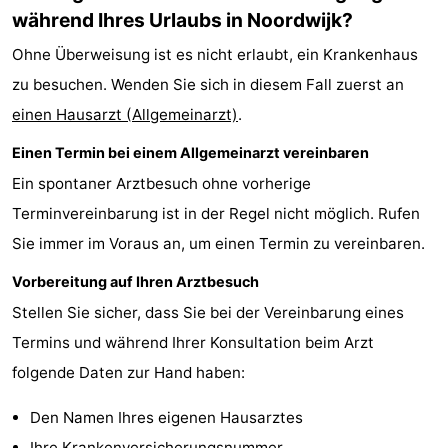
während Ihres Urlaubs in Noordwijk?
Gouden
De
-
Ohne Überweisung ist es nicht erlaubt, ein Krankenhaus
Spar
Noordduinen
Duinresort
-
zu besuchen. Wenden Sie sich in diesem Fall zuerst an
einen Hausarzt (Allgemeinarzt)
Dunimar
Noordwijkse
-
.
Einen Termin bei einem Allgemeinarzt vereinbaren
Duinen
Parc
Hotels
Ein spontaner Arztbesuch ohne vorherige
du
Zimmer
Terminvereinbarung ist in der Regel nicht möglich. Rufen
Sie immer im Voraus an, um einen Termin zu vereinbaren.
Soleil
(mit
Lastminutes
Vorbereitung auf Ihren Arztbesuch
Frühstück)
Strand
Stellen Sie sicher, dass Sie bei der Vereinbarung eines
Sehen
Termins und während Ihrer Konsultation beim Arzt
folgende Daten zur Hand haben:
&
-
Den Namen Ihres eigenen Hausarztes
tun
Museen
-
Ihre Krankenversicherungsnummer