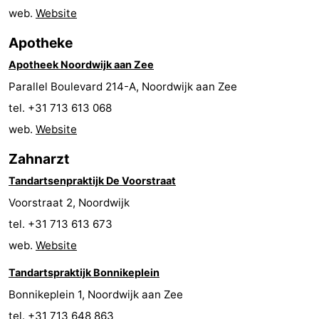
web.
Website
-
Apotheke
Schwimmbader
-
Apotheek Noordwijk aan Zee
Radfahren
-
Parallel Boulevard 214-A, Noordwijk aan Zee
tel. +31 713 613 068
Wandern
-
web.
Website
Reiten
-
Zahnarzt
Golfplatze
-
Tandartsenpraktijk De Voorstraat
Voorstraat 2, Noordwijk
Surfen
-
tel. +31 713 613 673
Sportangeln
Essen
web.
Website
Tandartspraktijk Bonnikeplein
und
Veranstaltungen
Bonnikeplein 1, Noordwijk aan Zee
trinken
Praktisch
tel. +31 713 648 863