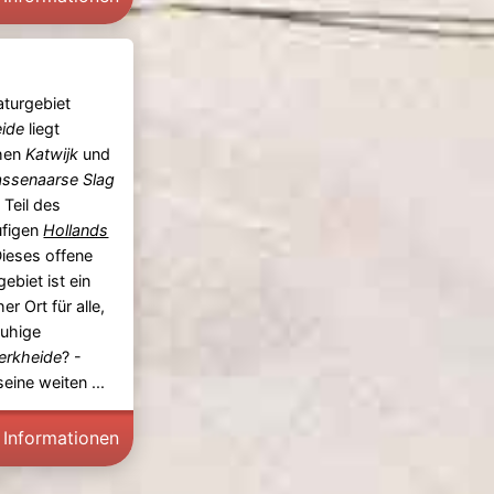
turgebiet
eide
liegt
hen
Katwijk
und
ssenaarse Slag
 Teil des
ufigen
Hollands
Dieses offene
ebiet ist ein
her Ort für alle,
ruhige
erkheide
? -
eine weiten ...
 Informationen