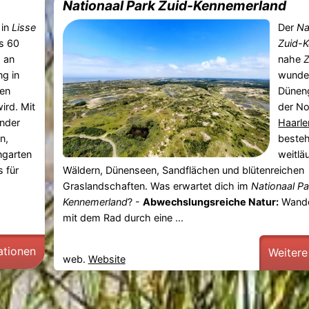
Nationaal Park Zuid-Kennemerland
in
Lisse
Der
Na
ls 60
Zuid-
, an
nahe
ng in
wunde
ten
Dünen
ird. Mit
der N
ender
Haarl
n,
besteh
garten
weitlä
s für
Wäldern, Dünenseen, Sandflächen und blütenreichen
Graslandschaften. Was erwartet dich im
Nationaal Pa
Kennemerland
? -
Abwechslungsreiche Natur:
Wande
mit dem Rad durch eine ...
ationen
Weitere
web.
Website