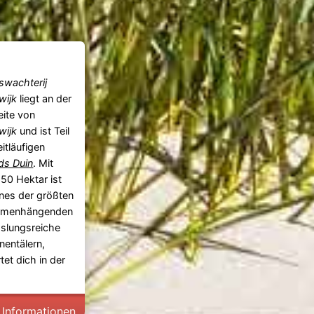
swachterij
wijk
liegt an der
ite von
wijk
und ist Teil
itläufigen
ds Duin
. Mit
50 Hektar ist
ines der größten
menhängenden
hslungsreiche
nentälern,
et dich in der
 Informationen