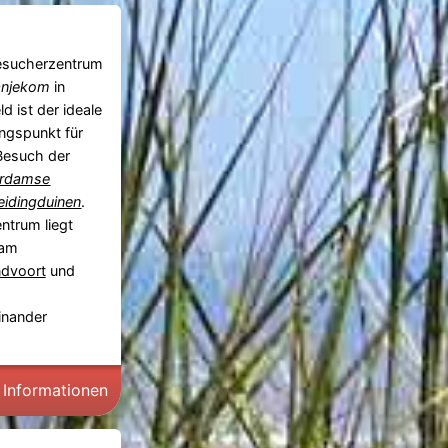
esucherzentrum
anjekom
in
ld ist der ideale
ngspunkt für
Besuch der
rdamse
eidingduinen
.
ntrum liegt
 am
dvoort
und
inander
 Informationen