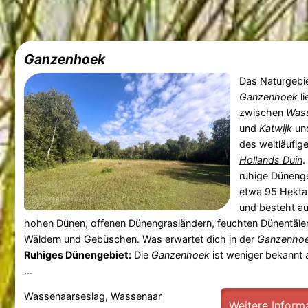
Ganzenhoek
Das Naturgebi
Ganzenhoek
li
zwischen
Was
und
Katwijk
und
des weitläufig
Hollands Duin
.
ruhige Dünenge
etwa 95 Hekta
und besteht a
hohen Dünen, offenen Dünengrasländern, feuchten Dünentäler
Wäldern und Gebüschen. Was erwartet dich in der
Ganzenho
Ruhiges Dünengebiet:
Die
Ganzenhoek
ist weniger bekannt 
...
Wassenaarseslag, Wassenaar
Weitere Inform