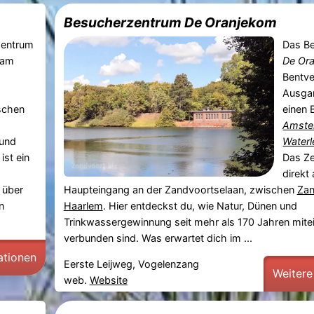
Besucherzentrum De Oranjekom
zentrum
Das B
 am
De Or
Bentve
Ausga
schen
einen 
Amste
und
Waterl
 ist ein
Das Ze
direkt
 über
Haupteingang an der Zandvoortselaan, zwischen
Zan
n
Haarlem
. Hier entdeckst du, wie Natur, Dünen und
Trinkwassergewinnung seit mehr als 170 Jahren mite
verbunden sind. Was erwartet dich im ...
ationen
Eerste Leijweg, Vogelenzang
Weitere
web.
Website