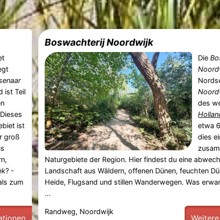
Boswachterij Noordwijk
et
Die
Bo
egt
Noord
senaar
Nordse
 ist Teil
Noord
en
des we
 Dieses
Hollan
biet ist
etwa 6
r groß
dies e
us
zusam
n,
Naturgebiete der Region. Hier findest du eine abwec
ek
? -
Landschaft aus Wäldern, offenen Dünen, feuchten Dü
als zum
Heide, Flugsand und stillen Wanderwegen. Was erwart
...
Randweg, Noordwijk
ationen
Weitere