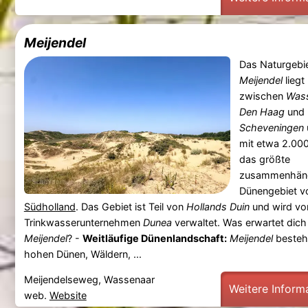
Meijendel
Das Naturgebi
Meijendel
liegt
zwischen
Was
Den Haag
und
Scheveningen
mit etwa 2.00
das größte
zusammenhän
Dünengebiet v
Südholland
. Das Gebiet ist Teil von
Hollands Duin
und wird v
Trinkwasserunternehmen
Dunea
verwaltet. Was erwartet dich 
Meijendel
? -
Weitläufige Dünenlandschaft:
Meijendel
besteh
hohen Dünen, Wäldern, ...
Meijendelseweg, Wassenaar
Weitere Inform
web.
Website