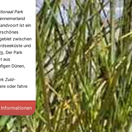
tionaal Park
Kennemerland
Zandvoort
ist ein
rschönes
gebiet zwischen
ordseeküste und
em
. Der Park
t aus
ufigen Dünen,
rk Zuid-
re oder fahre
 Informationen