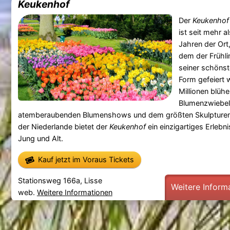
Keukenhof
Der
Keukenhof
ist seit mehr a
Jahren der Ort
dem der Frühli
seiner schöns
Form gefeiert w
Millionen blüh
Blumenzwiebel
atemberaubenden Blumenshows und dem größten Skulpturen
der Niederlande bietet der
Keukenhof
ein einzigartiges Erlebni
Jung und Alt.
Kauf jetzt im Voraus Tickets
Stationsweg 166a, Lisse
Weitere Inform
web.
Weitere Informationen