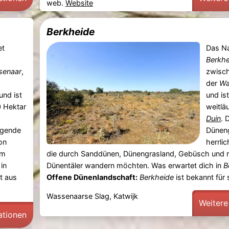
web.
Website
Berkheide
et
Das Na
Berkh
senaar
,
zwisc
der
Wa
und ist
und ist
0 Hektar
weitlä
Duin
. 
gende
Düneng
on
herrlic
om
die durch Sanddünen, Dünengrasland, Gebüsch und 
in
Dünentäler wandern möchten. Was erwartet dich in
B
t aus
Offene Dünenlandschaft:
Berkheide
ist bekannt für s
Wassenaarse Slag, Katwijk
Weitere
ationen