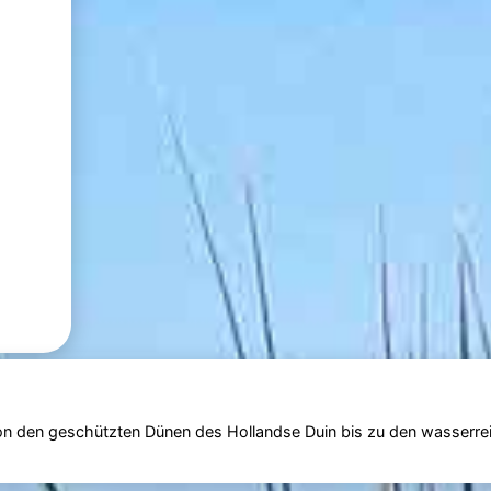
n den geschützten Dünen des Hollandse Duin bis zu den wasserre