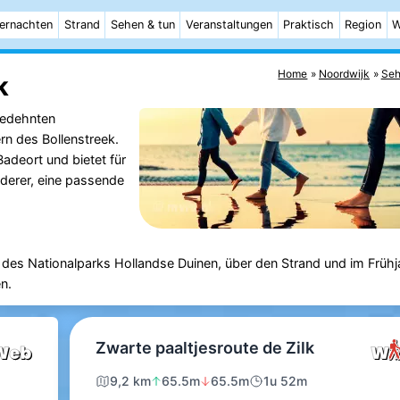
ernachten
Strand
Sehen & tun
Veranstaltungen
Praktisch
Region
W
Home
Noordwijk
Seh
k
gedehnten
n des Bollenstreek.
adeort und bietet für
derer, eine passende
es Nationalparks Hollandse Duinen, über den Strand und im Frühja
n.