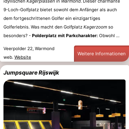
idyllischen
Kagerplassen
in
Warmond
. Dieser charmante
9-Loch-Golfplatz bietet sowohl dem Anfänger als auch
dem fortgeschrittenen Golfer ein einzigartiges
Golferlebnis. Was macht den Golfplatz
Kagerzoom
so
besonders? -
Polderplatz mit Parkcharakter:
Obwohl ...
Veerpolder 22, Warmond
Weitere Informationen
web.
Website
Jumpsquare Rijswijk