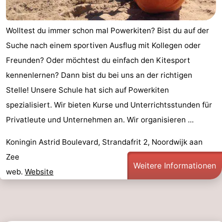
-
Wolltest du immer schon mal Powerkiten? Bist du auf der
Schwimmbader
-
Suche nach einem sportiven Ausflug mit Kollegen oder
Radfahren
-
Freunden? Oder möchtest du einfach den Kitesport
kennenlernen? Dann bist du bei uns an der richtigen
Wandern
-
Stelle! Unsere Schule hat sich auf Powerkiten
Reiten
-
spezialisiert. Wir bieten Kurse und Unterrichtsstunden für
Privatleute und Unternehmen an. Wir organisieren ...
Golfplatze
-
Koningin Astrid Boulevard, Strandafrit 2, Noordwijk aan
Surfen
-
Zee
Weitere Informationen
Sportangeln
Essen
web.
Website
und
Veranstaltungen
trinken
Praktisch