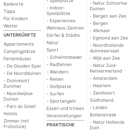
- Spielplätze
- Natur Schoorlse
Badeorte
- Indoor-
Duinen
Tipps
Spielplätze
- Bergen aan Zee
Für Kindern
- Experiences
- Bergen
Wetter
Wellness-Zentren
- Alkmaar
UNTERKÜNFTE
Dörfer & Städte
- Egmond aan Zee
Natur
Appartements
- Noordhollands
Sport
duinreservaat
Campingplätze
- Schwimmbader
- Wijk aan Zee
Ferienhäuser
- Radfahren
- Natur Zuid-
- De Gouden Spar
Kennermerland
- Wandern
- De Noordduinen
- Amsterdam
- Reiten
- Duinresort
- Haarlem
Dunimar
- Golfplatze
- Zandvoort
- Noordwijkse
- Surfen
Duinen
Südholland
- Sportangeln
- Parc du Soleil
- Leiden
Essen und trinken
Hotels
Bollenstreek
Veranstaltungen
Zimmer (mit
- Natur Hollands
PRAKTISCHE
Frühstück)
Duin