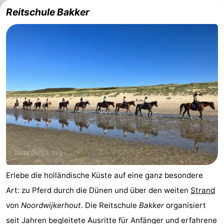
Reitschule Bakker
Forum
Route
-
Parken
Reisebuchshop
Medizin
Adressen
Region
Nordholland
-
Erlebe die holländische Küste auf eine ganz besondere
Art: zu Pferd durch die Dünen und über den weiten
Strand
Natur
-
von
Noordwijkerhout
. Die Reitschule
Bakker
organisiert
Schoorlse
Bergen
-
seit Jahren begleitete Ausritte für Anfänger und erfahrene