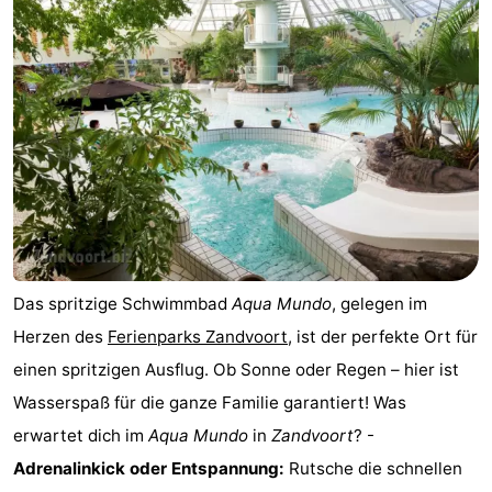
Gouden
De
-
Spar
Noordduinen
Duinresort
-
Dunimar
Noordwijkse
-
Duinen
Parc
Hotels
du
Zimmer
Soleil
(mit
Lastminutes
Das spritzige Schwimmbad
Aqua Mundo
, gelegen im
Frühstück)
Strand
Herzen des
Ferienparks Zandvoort
, ist der perfekte Ort für
einen spritzigen Ausflug. Ob Sonne oder Regen – hier ist
Sehen
Wasserspaß für die ganze Familie garantiert! Was
&
-
erwartet dich im
Aqua Mundo
in
Zandvoort
? -
Adrenalinkick oder Entspannung:
Rutsche die schnellen
tun
Museen
-