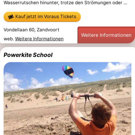
Wasserrutschen hinunter, trotze den Strömungen oder ...
Denkmäler
-
Kauf jetzt im Voraus Tickets
Aussichtspunkte
Attraktionen
Vondellaan 60, Zandvoort
Weitere Informationen
-
web.
Weitere Informationen
Rundfahrten
-
Powerkite School
Spielplätze
-
Indoor-
-
Spielplätze
Experiences
Wellness-
Zentren
Dörfer
&
Natur
Städte
Sport