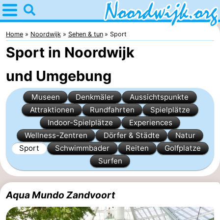
Home
Noordwijk
Home
Noordwijk
Sehen & tun
Sport
Sport in Noordwijk
Tipps
und Umgebung
Für
Museen
Denkmäler
Aussichtspunkte
Kindern
Übernachten
Attraktionen
Rundfahrten
Spielplätze
Appartements
Indoor-Spielplätze
Experiences
Wellness-Zentren
Dörfer & Städte
Natur
Campingplätze
Sport
Schwimmbader
Reiten
Golfplatze
Surfen
Ferienhäuser
-
Aqua Mundo Zandvoort
De
-