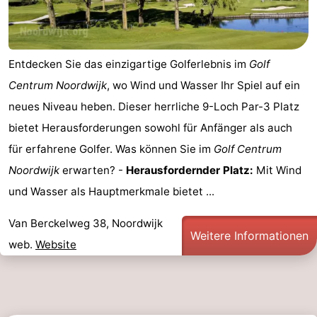
Leiden
Bollenstreek
-
Entdecken Sie das einzigartige Golferlebnis im
Golf
Centrum Noordwijk
, wo Wind und Wasser Ihr Spiel auf ein
Natur
-
neues Niveau heben. Dieser herrliche 9-Loch Par-3 Platz
Hollands
Katwijk
-
bietet Herausforderungen sowohl für Anfänger als auch
für erfahrene Golfer. Was können Sie im
Golf Centrum
Duin
Scheveningen
-
Noordwijk
erwarten? -
Herausfordernder Platz:
Mit Wind
Den
-
und Wasser als Hauptmerkmale bietet ...
Haag
Rotterdam
-
Van Berckelweg 38, Noordwijk
Weitere Informationen
web.
Website
Rockanje
Wetter
Kontakt