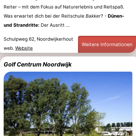
Reiter – mit dem Fokus auf Naturerlebnis und Reitspaß.
Duinen
aan
Bergen
-
Was erwartet dich bei der Reitschule
Bakker
? -
Dünen-
Zee
Alkmaar
-
und Strandritte:
Der Ausritt ...
Egmond
-
Schulpweg 62, Noordwijkerhout
Weitere Informationen
web.
Website
aan
Noordhollands
-
Golf Centrum Noordwijk
Zee
duinreservaat
Wijk
-
aan
Natur
-
Zee
Zuid-
Amsterdam
-
Kennermerland
Haarlem
-
Zandvoort
Südholland
-