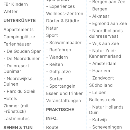
- Bergen aan Zee
Für Kindern
- Experiences
- Bergen
Wetter
Wellness-Zentren
- Alkmaar
UNTERKÜNFTE
Dörfer & Städte
- Egmond aan Zee
Natur
Appartements
- Noordhollands
Sport
duinreservaat
Campingplätze
- Schwimmbader
- Wijk aan Zee
Ferienhäuser
- Radfahren
- Natur Zuid-
- De Gouden Spar
Kennermerland
- Wandern
- De Noordduinen
- Amsterdam
- Reiten
- Duinresort
- Haarlem
Dunimar
- Golfplatze
- Zandvoort
- Noordwijkse
- Surfen
Duinen
Südholland
- Sportangeln
- Parc du Soleil
- Leiden
Essen und trinken
Hotels
Bollenstreek
Veranstaltungen
Zimmer (mit
- Natur Hollands
PRAKTISCHE
Frühstück)
Duin
INFO.
Lastminutes
- Katwijk
- Scheveningen
Route
SEHEN & TUN