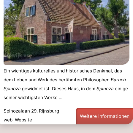
Duinen
aan
Bergen
-
Zee
Alkmaar
-
Egmond
-
aan
Noordhollands
-
Zee
duinreservaat
Wijk
-
Ein wichtiges kulturelles und historisches Denkmal, das
aan
Natur
-
dem Leben und Werk des berühmten Philosophen
Baruch
Spinoza
gewidmet ist. Dieses Haus, in dem
Spinoza
einige
Zee
Zuid-
Amsterdam
-
seiner wichtigsten Werke ...
Kennermerland
Haarlem
-
Spinozalaan 29, Rijnsburg
Weitere Informationen
Zandvoort
Südholland
web.
Website
-