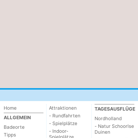
Home
Attraktionen
TAGESAUSFLÜGE
- Rundfahrten
ALLGEMEIN
Nordholland
- Spielplätze
- Natur Schoorlse
Badeorte
- Indoor-
Duinen
Tipps
Spielplätze