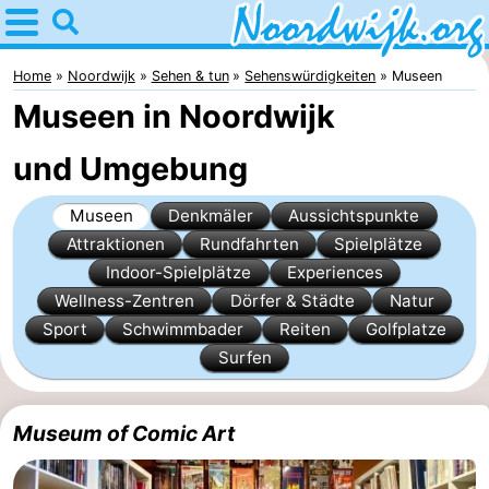
Home
Noordwijk
Home
Noordwijk
Sehen & tun
Sehenswürdigkeiten
Museen
Museen in Noordwijk
Tipps
und Umgebung
Für
Museen
Denkmäler
Aussichtspunkte
Kindern
Übernachten
Attraktionen
Rundfahrten
Spielplätze
Appartements
Indoor-Spielplätze
Experiences
Wellness-Zentren
Dörfer & Städte
Natur
Campingplätze
Sport
Schwimmbader
Reiten
Golfplatze
Surfen
Ferienhäuser
-
Museum of Comic Art
De
-