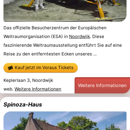
Forum
Route
Das offizielle Besucherzentrum der Europäischen
-
Weltraumorganisation (ESA) in
Noordwijk
. Diese
faszinierende Weltraumausstellung entführt Sie auf eine
Parken
Reisebuchshop
Reise zu den entferntesten Ecken unseres ...
Medizin
Kauf jetzt im Voraus Tickets
Adressen
Region
Keplerlaan 3, Noordwijk
Weitere Informationen
Nordholland
web.
Weitere Informationen
-
Spinoza-Haus
Natur
-
Schoorlse
Bergen
-