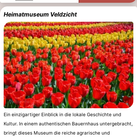
Denkmäler
-
Heimatmuseum Veldzicht
Aussichtspunkte
Attraktionen
-
Rundfahrten
-
Spielplätze
-
Indoor-
-
Spielplätze
Experiences
Wellness-
Zentren
Dörfer
Ein einzigartiger Einblick in die lokale Geschichte und
&
Natur
Kultur. In einem authentischen Bauernhaus untergebracht,
Städte
Sport
bringt dieses Museum die reiche agrarische und