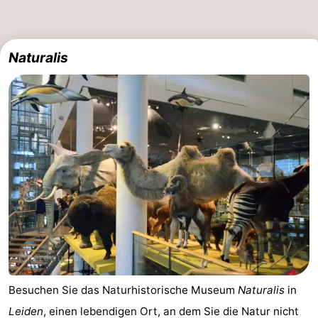
Leiden
Bollenstreek
Naturalis
-
Natur
-
Hollands
Katwijk
-
Duin
Scheveningen
-
Den
-
Haag
Rotterdam
-
Rockanje
Wetter
Kontakt
Besuchen Sie das Naturhistorische Museum
Naturalis
in
Leiden
, einen lebendigen Ort, an dem Sie die Natur nicht