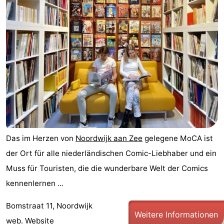
Gouden
De
-
Spar
Noordduinen
Duinresort
-
Dunimar
Noordwijkse
-
Duinen
Parc
Hotels
du
Zimmer
Soleil
(mit
Lastminutes
Das im Herzen von
Noordwijk aan Zee
gelegene MoCA ist
Frühstück)
Strand
der Ort für alle niederländischen Comic-Liebhaber und ein
Muss für Touristen, die die wunderbare Welt der Comics
Sehen
kennenlernen ...
&
-
Bomstraat 11, Noordwijk
Weitere Informationen
tun
Museen
-
web.
Website