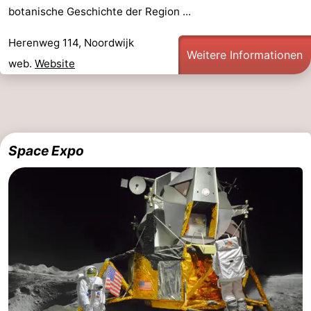
botanische Geschichte der Region ...
-
Herenweg 114, Noordwijk
Schwimmbader
-
Weitere Informationen
web.
Website
Radfahren
-
Wandern
-
Reiten
-
Space Expo
Golfplatze
-
Surfen
-
Sportangeln
Essen
und
Veranstaltungen
trinken
Praktisch