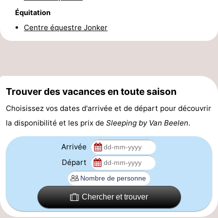
Équitation
et
Événements
Centre équestre Jonker
manger
Pratiques
Forum
Route
Trouver des vacances en toute saison
-
Choisissez vos dates d'arrivée et de départ pour découvrir
la disponibilité et les prix de
Sleeping by Van Beelen
.
Stationnement
Adresses
Médicales
Région
Arrivée
Départ
Hollande-
Septentrionale
-
Chercher et trouver
Nature
-