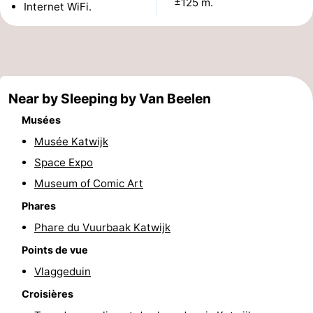
±125 m.
Internet WiFi.
Musées
-
Monuments
-
Points
Attractions
Near by Sleeping by Van Beelen
de
-
Musées
Musée Katwijk
vue
Croisières
-
Space Expo
Terrains
-
Museum of Comic Art
Phares
de
Aires
-
Phare du Vuurbaak Katwijk
jeux
de
Experiences
Centres
Points de vue
jeux
de
Villages
Vlaggeduin
Croisières
intérieures
bien-
&
Nature