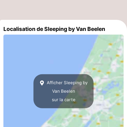
Schoorlse
Bergen
-
Duinen
aan
Bergen
-
Localisation de Sleeping by Van Beelen
Zee
Alkmaar
-
Egmond
-
aan
Noordhollands
-
Zee
duinreservaat
Wijk
-
Afficher Sleeping by
aan
Nature
-
Van Beelen
Zee
Zuid-
Amsterdam
-
sur la carte
Kennermerland
Haarlem
-
Zandvoort
Hollande-