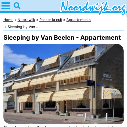
Home
Noordwijk
Home
Noordwijk
Passer la nuit
Appartements
Sleeping by Van ...
Astuces
Sleeping by Van Beelen - Appartement
Avec
les
Passer
enfants
la
Appartements
nuit
Campings
Chambre
d'hôtes
Chaumières
-