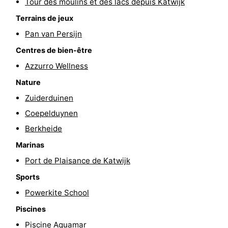
Tour des moulins et des lacs depuis Katwijk
être
villes
Sports
Terrains de jeux
Pan van Persijn
-
Centres de bien-être
Piscines
-
Azzurro Wellness
Nature
Faire
-
Zuiderduinen
du
Randonnée
-
Coepelduynen
Berkheide
vélo
Équitation
-
Marinas
Terrains
-
Port de Plaisance de Katwijk
de
Surfen
-
Sports
Powerkite School
golf
Peche
-
Piscines
Sportive
Equitation
Boire
Piscine Aquamar