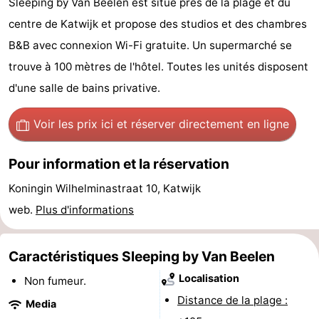
Sleeping by Van Beelen est situé près de la plage et du
De
-
centre de Katwijk et propose des studios et des chambres
B&B avec connexion Wi-Fi gratuite. Un supermarché se
Gouden
De
-
trouve à 100 mètres de l'hôtel. Toutes les unités disposent
Spar
Noordduinen
Duinresort
-
d'une salle de bains privative.
Dunimar
Noordwijkse
-
Voir les prix ici
et réserver directement en ligne
Duinen
Parc
Hôtels
Pour information et la réservation
du
Last
Koningin Wilhelminastraat 10, Katwijk
web.
Plus d'informations
Soleil
minutes
Plages
Voir
Caractéristiques Sleeping by Van Beelen
et
Lieux
Localisation
Non fumeur.
Distance de la plage :
Media
faire
d'intérêt
-