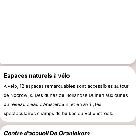
Méridionale
-
Leiden
Bollenstreek
-
Nature
-
Hollands
Katwijk
-
Espaces naturels à vélo
Duin
Scheveningen
-
À vélo, 12 espaces remarquables sont accessibles autour
La
-
de Noordwijk. Des dunes de Hollandse Duinen aux dunes
du réseau d'eau d'Amsterdam, et en avril, les
Haye
Rotterdam
-
spectaculaires champs de bulbes du Bollenstreek.
Rockanje
Météo
Centre d’accueil De Oranjekom
Contact