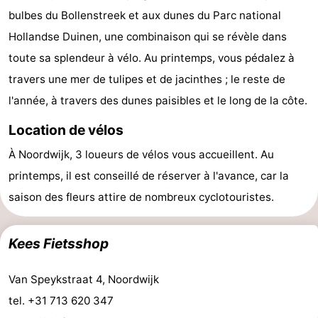
bulbes du Bollenstreek et aux dunes du Parc national
De
-
Hollandse Duinen, une combinaison qui se révèle dans
Gouden
De
-
toute sa splendeur à vélo. Au printemps, vous pédalez à
travers une mer de tulipes et de jacinthes ; le reste de
Spar
Noordduinen
Duinresort
-
l'année, à travers des dunes paisibles et le long de la côte.
Dunimar
Noordwijkse
-
Location de vélos
Duinen
Parc
Hôtels
À Noordwijk, 3 loueurs de vélos vous accueillent. Au
printemps, il est conseillé de réserver à l'avance, car la
du
Last
saison des fleurs attire de nombreux cyclotouristes.
Soleil
minutes
Plages
Voir
Kees Fietsshop
et
Lieux
Van Speykstraat 4, Noordwijk
tel. +31 713 620 347
faire
d'intérêt
-