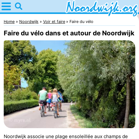
Home
Noordwijk
Home
Noordwijk
Voir et faire
Faire du vélo
Faire du vélo dans et autour de Noordwijk
Astuces
Avec
les
Passer
enfants
la
Appartements
nuit
Campings
Chambre
d'hôtes
Chaumières
-
Noordwijk associe une plage ensoleillée aux champs de