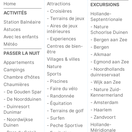
Home
Attractions
EXCURSIONS
- Croisières
ACTIVITÉS
Hollande-
- Terrains de jeux
Septentrionale
Station Balnéaire
- Aires de jeux
- Nature
Astuces
intérieures
Schoorlse Duinen
Avec les enfants
- Experiences
- Bergen aan Zee
Météo
Centres de bien-
- Bergen
être
PASSER LA NUIT
- Alkmaar
Villages & villes
- Egmond aan Zee
Appartements
Nature
- Noordhollands
Campings
Sports
duinreservaat
Chambre d'hôtes
- Piscines
- Wijk aan Zee
Chaumières
- Faire du vélo
- Nature Zuid-
- De Gouden Spar
Kennermerland
- Randonnée
- De Noordduinen
- Amsterdam
- Équitation
- Duinresort
- Haarlem
- Terrains de golf
Dunimar
- Zandvoort
- Surfen
- Noordwijkse
Hollande-
Duinen
- Peche Sportive
Méridionale