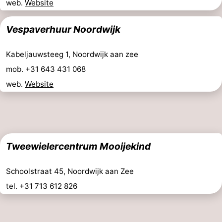
web.
Website
Musées
-
Vespaverhuur Noordwijk
Monuments
-
Kabeljauwsteeg 1, Noordwijk aan zee
Points
Attractions
mob. +31 643 431 068
de
-
web.
Website
vue
Croisières
-
Terrains
-
Tweewielercentrum Mooijekind
de
Aires
-
jeux
de
Experiences
Centres
Schoolstraat 45, Noordwijk aan Zee
tel. +31 713 612 826
jeux
de
Villages
intérieures
bien-
&
Nature