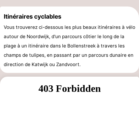
être
villes
Sports
Itinéraires cyclables
-
Vous trouverez ci-dessous les plus beaux itinéraires à vélo
autour de Noordwijk, d'un parcours côtier le long de la
Piscines
-
plage à un itinéraire dans le Bollenstreek à travers les
Faire
-
champs de tulipes, en passant par un parcours dunaire en
direction de Katwijk ou Zandvoort.
du
Randonnée
-
vélo
Équitation
-
Terrains
-
de
Surfen
-
golf
Peche
-
Sportive
Equitation
Boire