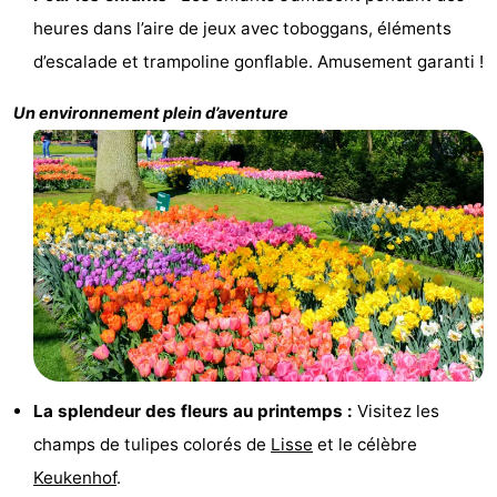
heures dans l’aire de jeux avec toboggans, éléments
et
Événements
d’escalade et trampoline gonflable. Amusement garanti !
manger
Pratiques
Un environnement plein d’aventure
Forum
Route
-
Stationnement
Adresses
Médicales
Région
Hollande-
La splendeur des fleurs au printemps :
Visitez les
Septentrionale
-
champs de tulipes colorés de
Lisse
et le célèbre
Keukenhof
.
Nature
-