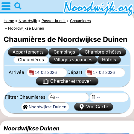
Home
Noordwijk
Home
Noordwijk
Passer la nuit
Chaumières
Noordwijkse Duinen
Astuces
Chaumières de Noordwijkse Duinen
Avec
Appartements
Campings
Chambre d'hôtes
Chaumières
Villages vacances
Hôtels
les
Passer
Arrivée
Départ
enfants
la
Appartements
Chercher et trouver
nuit
Campings
Filtrer Chaumières:
Chambre
Vue Carte
d'hôtes
Chaumières
Noordwijkse Duinen
-