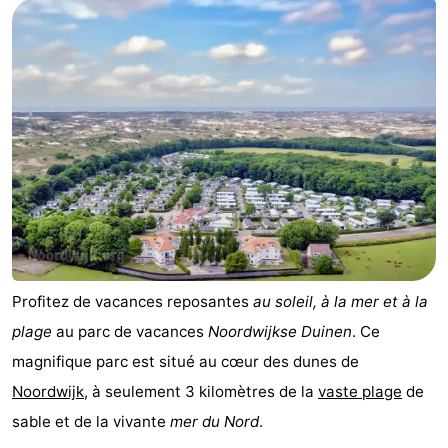
De
-
Gouden
De
-
Spar
Noordduinen
Duinresort
-
Dunimar
Noordwijkse
-
Duinen
Parc
Hôtels
du
Last
Soleil
minutes
Plages
Profitez de vacances reposantes
au soleil, à la mer et à la
plage
au parc de vacances
Noordwijkse Duinen
. Ce
Voir
magnifique parc est situé au cœur des dunes de
et
Lieux
Noordwijk
, à seulement 3 kilomètres de la
vaste
plage
de
sable et de la vivante
mer du Nord
.
faire
d'intérêt
-