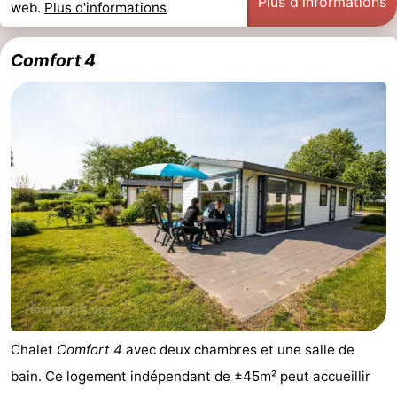
Plus d'informations
web.
Plus d'informations
Méridionale
-
Comfort 4
Leiden
Bollenstreek
-
Nature
-
Hollands
Katwijk
-
Duin
Scheveningen
-
La
-
Haye
Rotterdam
-
Rockanje
Météo
Chalet
Comfort 4
avec deux chambres et une salle de
bain. Ce logement indépendant de ±45m² peut accueillir
Contact