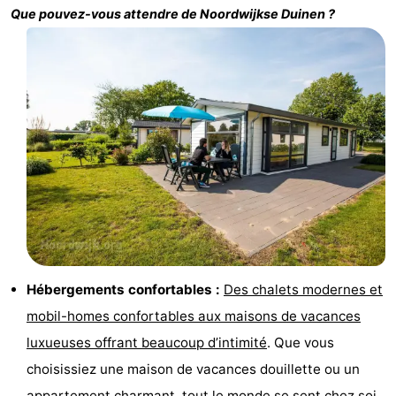
Que pouvez-vous attendre de
Noordwijkse Duinen
?
Musées
-
Monuments
-
Points
Attractions
de
-
vue
Croisières
-
Terrains
-
de
Aires
-
Hébergements confortables :
Des chalets modernes et
jeux
de
Experiences
Centres
mobil-homes confortables aux maisons de vacances
jeux
de
Villages
luxueuses offrant beaucoup d’intimité
. Que vous
choisissiez une maison de vacances douillette ou un
intérieures
bien-
&
Nature
appartement charmant, tout le monde se sent chez soi