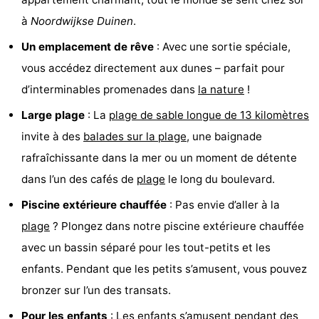
être
villes
Sports
à
Noordwijkse Duinen
.
Un emplacement de rêve
: Avec une sortie spéciale,
-
vous accédez directement aux dunes – parfait pour
Piscines
-
d’interminables promenades dans
la nature
!
Large plage
: La
plage de sable longue de 13 kilomètres
Faire
-
invite à des
balades sur la plage
, une baignade
du
Randonnée
-
rafraîchissante dans la mer ou un moment de détente
dans l’un des cafés de
plage
le long du boulevard.
vélo
Équitation
-
Piscine extérieure chauffée
: Pas envie d’aller à la
Terrains
-
plage
? Plongez dans notre piscine extérieure chauffée
de
Surfen
-
avec un bassin séparé pour les tout-petits et les
enfants. Pendant que les petits s’amusent, vous pouvez
golf
Peche
-
bronzer sur l’un des transats.
Sportive
Equitation
Boire
Pour les enfants
: Les enfants s’amusent pendant des