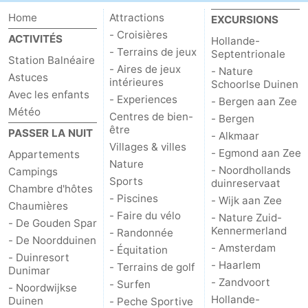
Home
Attractions
EXCURSIONS
- Croisières
ACTIVITÉS
Hollande-
- Terrains de jeux
Septentrionale
Station Balnéaire
- Aires de jeux
- Nature
Astuces
intérieures
Schoorlse Duinen
Avec les enfants
- Experiences
- Bergen aan Zee
Météo
Centres de bien-
- Bergen
être
PASSER LA NUIT
- Alkmaar
Villages & villes
- Egmond aan Zee
Appartements
Nature
- Noordhollands
Campings
Sports
duinreservaat
Chambre d'hôtes
- Piscines
- Wijk aan Zee
Chaumières
- Faire du vélo
- Nature Zuid-
- De Gouden Spar
Kennermerland
- Randonnée
- De Noordduinen
- Amsterdam
- Équitation
- Duinresort
- Haarlem
- Terrains de golf
Dunimar
- Zandvoort
- Surfen
- Noordwijkse
Hollande-
Duinen
- Peche Sportive