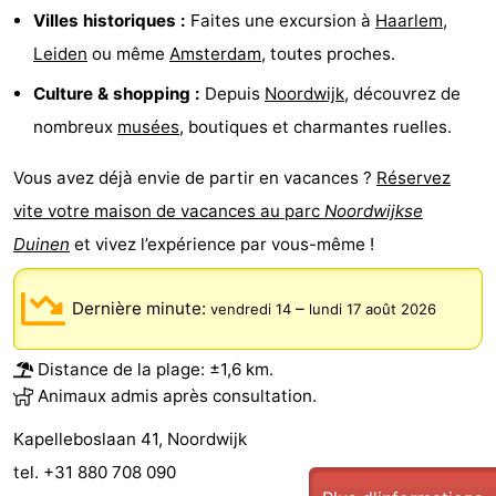
Villes historiques :
Faites une excursion à
Haarlem
,
Schoorlse
Bergen
-
Leiden
ou même
Amsterdam
, toutes proches.
Duinen
aan
Bergen
-
Culture & shopping :
Depuis
Noordwijk
, découvrez de
nombreux
musées
, boutiques et charmantes ruelles.
Zee
Alkmaar
-
Vous avez déjà envie de partir en vacances ?
Réservez
Egmond
-
vite votre maison de vacances au parc
Noordwijkse
aan
Noordhollands
-
Duinen
et vivez l’expérience par vous-même !
Zee
duinreservaat
Wijk
-
Dernière minute:
–
vendredi 14
lundi 17 août 2026
aan
Nature
-
Distance de la plage: ±1,6 km.
Zee
Zuid-
Amsterdam
-
Animaux admis après consultation.
Kennermerland
Haarlem
-
Kapelleboslaan 41, Noordwijk
tel. +31 880 708 090
Zandvoort
Hollande-