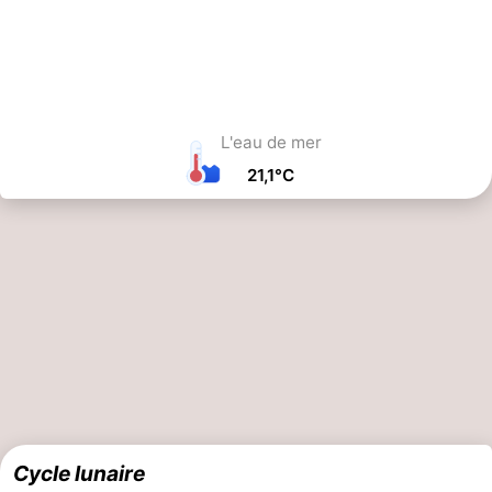
Marées Aujourd'hui
Jusant
Flot
1 h 1 -76 cm
9 h 9 111 cm
16 h 4 -45 cm
21 h 9 98 cm
L'eau de mer
21,1°C