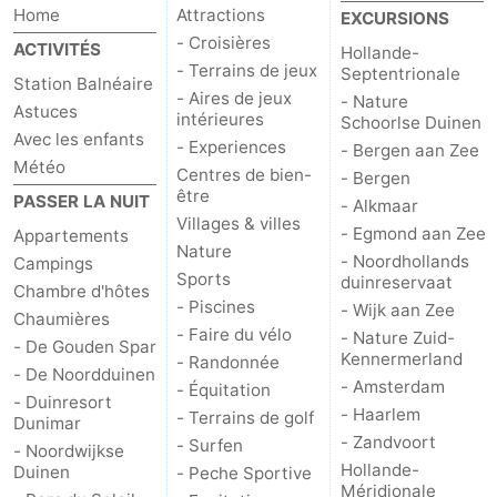
Updated: 06-08-2026 20:24 heures
Home
Attractions
EXCURSIONS
- Croisières
ACTIVITÉS
Hollande-
- Terrains de jeux
Septentrionale
Station Balnéaire
- Aires de jeux
- Nature
Astuces
intérieures
Schoorlse Duinen
Avec les enfants
- Experiences
- Bergen aan Zee
Météo
Centres de bien-
- Bergen
être
PASSER LA NUIT
- Alkmaar