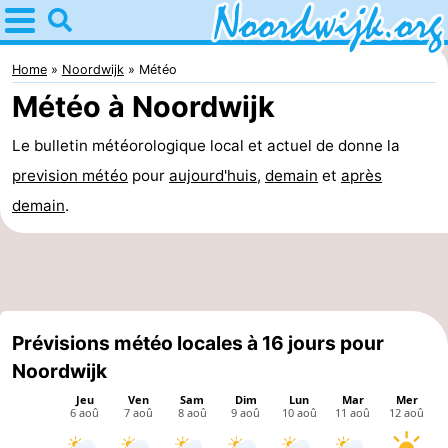
Home
Noordwijk
Home
Noordwijk
Météo
Météo à Noordwijk
Astuces
Le bulletin météorologique local et actuel de donne la
Avec
prevision météo
pour
aujourd'huis
,
demain
et
après
les
Passer
demain
.
enfants
la
Appartements
nuit
Campings
Chambre
Prévisions météo locales à 16 jours pour
Noordwijk
d'hôtes
Chaumières
-