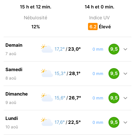
Un 10 est une journée parfaite: plein soleil, pas de
9
vent. Des points sont déduits pour le vent, la pluie,
les nuages et les orages.
Risque de pluie
Précipitations
18%
0 mm
Humidité
Pression
54%
1019 hPa
Durée du jour
Heures de soleil
15 h et 12 min.
14 h et 0 min.
Nébulosité
Indice UV
12%
6.2
Élevé
Demain
17,2°
/
23,0°
9,5
0 mm
7 aoû