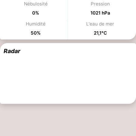
Nébulosité
Pression
être
villes
Sports
0%
1021 hPa
-
Humidité
L'eau de mer
50%
21,1°C
Piscines
-
Faire
-
Radar
du
Randonnée
-
vélo
Équitation
-
Terrains
-
de
Surfen
-
golf
Peche
-
Sportive
Equitation
Boire