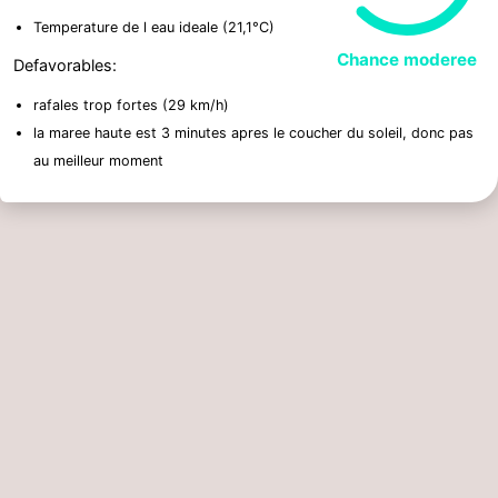
Pleine lune
Dernier quartier
ven. 28. août: 6 h 6
ven. 4. sept.: 9 h 9
Chance de bioluminescence
Un coup d oeil apres le coucher du soleil
(21:27), si vous etes deja sur la cote,
donne une chance moderee (62%). Les
62
conditions sur la cote de Noordwijk sont
/ 100
ce soir (6 aout) plutot favorables:
Temperature de l eau ideale (21,1°C)
Chance moderee
Defavorables:
rafales trop fortes (29 km/h)
la maree haute est 3 minutes apres le coucher du soleil, donc pas
au meilleur moment