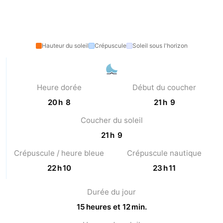
Méridionale
-
Midi solaire
Leiden
Bollenstreek
13 h 1
-
Nature
-
Hollands
Katwijk
-
Duin
Scheveningen
-
La
-
Hauteur du soleil
Crépuscule
Soleil sous l'horizon
Haye
Rotterdam
-
Rockanje
Météo
Heure dorée
Début du coucher
Contact