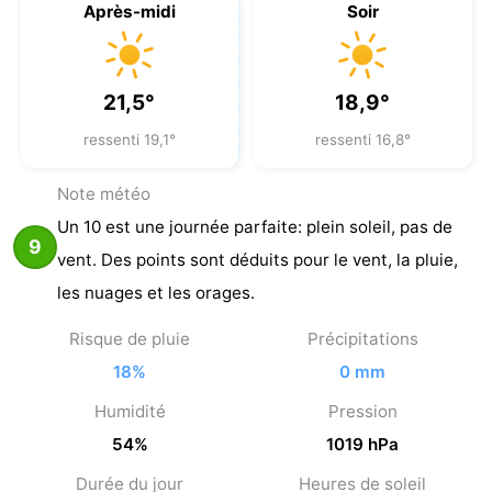
Aujourd'hui
18,2°
/
21,5°
9
0 mm
6 aoû
Nuit
Matin
19,6°
20,0°
ressenti 17,2°
ressenti 17,0°
Après-midi
Soir
21,5°
18,9°
ressenti 19,1°
ressenti 16,8°
Note météo