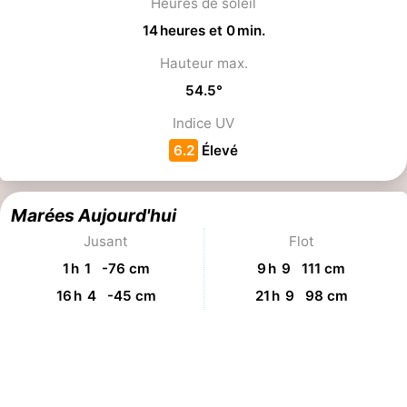
20 h 8
21 h 9
Coucher du soleil
21 h 9
Crépuscule / heure bleue
Crépuscule nautique
22 h 10
23 h 11
Durée du jour
15 heures et 12 min.
Heures de soleil
14 heures et 0 min.
Hauteur max.
54.5°
Indice UV
6.2
Élevé