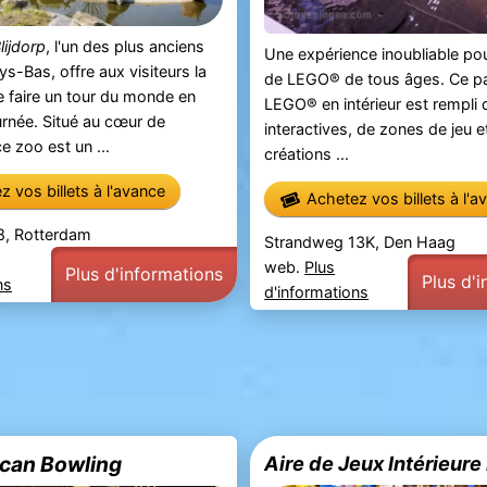
lijdorp
, l'un des plus anciens
Une expérience inoubliable pou
s-Bas, offre aux visiteurs la
de LEGO® de tous âges. Ce pa
de faire un tour du monde en
LEGO® en intérieur est rempli d
urnée. Situé au cœur de
interactives, de zones de jeu e
ce zoo est un ...
créations ...
 vos billets à l'avance
Achetez vos billets à l'a
 8, Rotterdam
Strandweg 13K, Den Haag
web.
Plus
Plus d'informations
Plus d'
ns
d'informations
ican Bowling
Aire de Jeux Intérieur