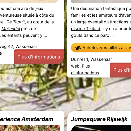
os
est une aire de jeux
Une destination fantastique po
 aventureuse située à côté du
familles et les amateurs d'ave
ueil
De Tapuit
, au cœur de la
un large éventail d'attractions 
e
Meijendel
près de
piscine Tikibad
, il y en a pour 
 Les enfants peuvent y ...
goûts dans ce parc ...
weg 42, Wassenaar
Achetez vos billets à l'a
e
Plus d'informations
Duinrell 1, Wassenaar
web.
Plus
Plus d'
d'informations
perience Amsterdam
Jumpsquare Rijswijk