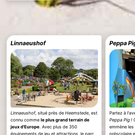
Linnaeushof
Peppa Pig
Linnaeushof
, situé près de
Heemstede
, est
Partez à l'a
connu comme
le plus grand terrain de
Peppa Pig
! 
jeux d'Europe
. Avec plus de 350
emmène les t
équipements de jeu et
attractions
, le parc
préscolaire 