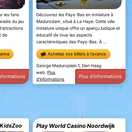
r les fans
Découvrez les Pays-Bas en miniature à
radis du jeu
Madurodam
, situé à
La Haye
. Cette ville
'attractions
miniature unique offre un aperçu ludique et
t de
éducatif de tous les aspects
caractéristiques des Pays-Bas. À ...
vance
Achetez vos billets à l'avance
George Maduroplein 1, Den Haag
web.
Plus
informations
Plus d'informations
d'informations
e KidsZoo
Play World Casino Noordwijk