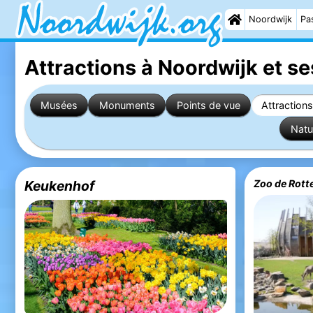
Noordwijk
Pas
Attractions à Noordwijk
et se
Musées
Monuments
Points de vue
Attraction
Natu
Keukenhof
Zoo de Rott