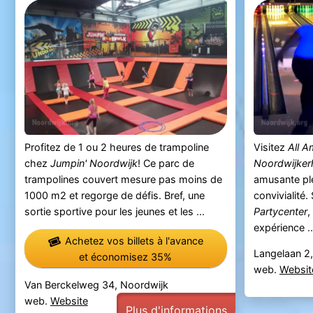
Profitez de 1 ou 2 heures de trampoline
Visitez
All A
chez
Jumpin' Noordwijk
! Ce parc de
Noordwijker
trampolines couvert mesure pas moins de
amusante ple
1000 m2 et regorge de défis. Bref, une
convivialité.
sortie sportive pour les jeunes et les ...
Partycenter
,
expérience ..
Achetez vos billets à l'avance
Langelaan 2
et économisez 35%
web.
Websit
Van Berckelweg 34, Noordwijk
web.
Website
Plus d'informations