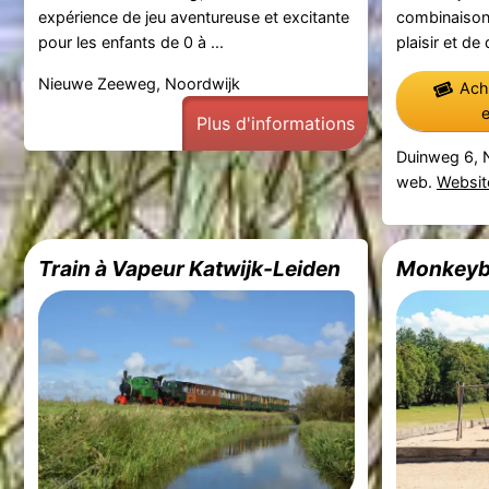
expérience de jeu aventureuse et excitante
combinaison 
pour les enfants de 0 à ...
plaisir et de 
Nieuwe Zeeweg, Noordwijk
Ache
Plus d'informations
Duinweg 6, 
web.
Websit
Train à Vapeur Katwijk-Leiden
Monkey