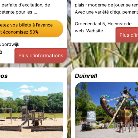
parfaite d'excitation, de
plaisir moderne de jouer se re
détente pour les ...
Avec une variété d'équipements
Groenendaal 5, Heemstede
tez vos billets à l'avance
web.
Website
et économisez 50%
Plus d'
Noordwijk
e
Plus d'informations
bos
Duinrell