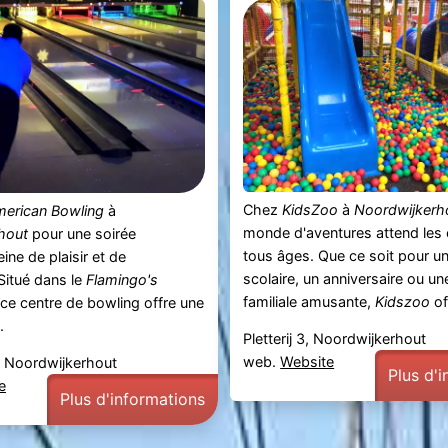
Chez
KidsZoo
à
Noordwijkerh
merican Bowling
à
monde d'aventures attend les 
hout
pour une soirée
tous âges. Que ce soit pour un
ine de plaisir et de
scolaire, un anniversaire ou un
 Situé dans le
Flamingo's
familiale amusante,
Kidszoo
of
 ce centre de bowling offre une
.
Pletterij 3, Noordwijkerhout
web.
Website
, Noordwijkerhout
Plus d'
e
Plus d'informations