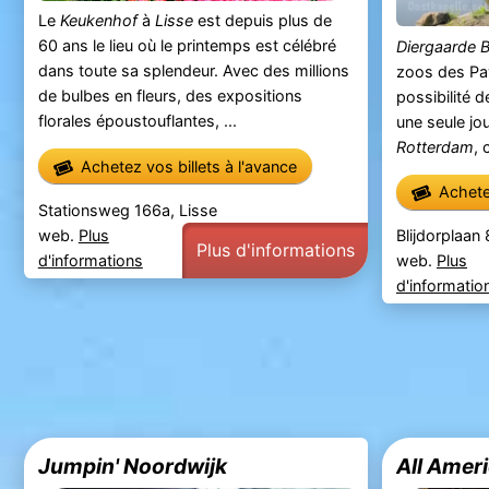
Le
Keukenhof
à
Lisse
est depuis plus de
60 ans le lieu où le printemps est célébré
Diergaarde B
dans toute sa splendeur. Avec des millions
zoos des Pay
de bulbes en fleurs, des expositions
possibilité 
florales époustouflantes, ...
une seule jo
Rotterdam
, 
Achetez vos billets à l'avance
Achetez
Stationsweg 166a, Lisse
web.
Plus
Blijdorplaan
Plus d'informations
d'informations
web.
Plus
d'informatio
Jumpin' Noordwijk
All Amer