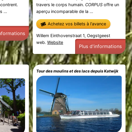
ncontrent.
travers le corps humain.
CORPUS
offre un
 ...
aperçu incomparable de la ...
Achetez vos billets à l'avance
informations
Willem Einthovenstraat 1, Oegstgeest
web.
Website
Plus d'informations
Tour des moulins et des lacs depuis Katwijk