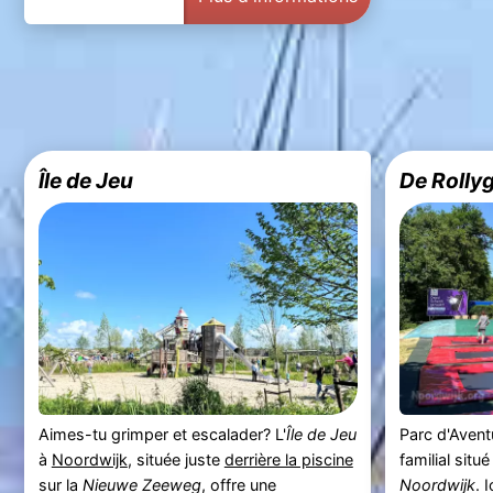
Île de Jeu
De Rollyg
Aimes-tu grimper et escalader? L'
Île de Jeu
Parc d'Aven
à
Noordwijk
, située juste
derrière la piscine
familial situ
sur la
Nieuwe Zeeweg
, offre une
Noordwijk
. 