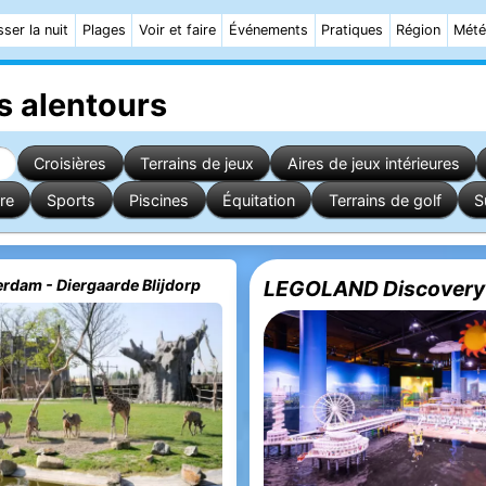
ser la nuit
Plages
Voir et faire
Événements
Pratiques
Région
Mét
s alentours
s
Croisières
Terrains de jeux
Aires de jeux intérieures
re
Sports
Piscines
Équitation
Terrains de golf
S
erdam - Diergaarde Blijdorp
LEGOLAND Discovery