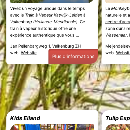
Vivez un voyage unique dans le temps
Le
Monkeyb
avec le
Train à Vapeur Katwijk-Leiden
à
naturelle et
Valkenburg (Hollande-Méridionale)
. Ce
centre d’acc
train à vapeur historique offre une
zone dunair
expérience authentique que vous ...
Wassenaar
.
Jan Pellenbargweg 1, Valkenburg ZH
Meijendelse
web.
Website
web.
Websit
Plus d'informations
Kids Eiland
Tulip Ex