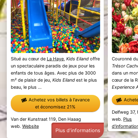
Situé au cœur de
La Haye
,
Kids Eiland
offre
Couronné du 
un spectaculaire paradis de jeux pour les
Trésor Cach
enfants de tous âges. Avec plus de 3000
dans un mond
m² de plaisir de jeu,
Kids Eiland
est le plus
cœur de la 
beau, le plus ...
Experience
Achetez vos billets à l'avance
Achetez
et économisez 21%
Delfweg 37,
Van der Kunstraat 119, Den Haaag
web.
Plus
web.
Website
d'informatio
Plus d'informations