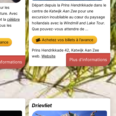
Départ depuis la
Prins Hendrikkade
dans le
ur les
centre de
Katwijk Aan Zee
pour une
nture. Avec
excursion inoubliable au cœur du paysage
et la
célèbre
hollandais avec la
Windmill and Lake Tour
.
tous les
Que pouvez-vous attendre de ...
Achetez vos billets à l'avance
vance
Prins Hendrikkade 42, Katwijk Aan Zee
web.
Website
Plus d'informations
informations
Drievliet