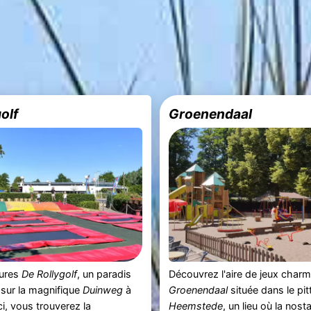
olf
Groenendaal
tures
De Rollygolf
, un paradis
Découvrez l'aire de jeux char
é sur la magnifique
Duinweg
à
Groenendaal
située dans le pi
Ici, vous trouverez la
Heemstede
, un lieu où la nosta