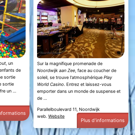
out
, un
Sur la magnifique promenade de
enfants de
Noordwijk aan Zee
, face au coucher de
e sortie
soleil, se trouve l'atmosphérique
Play
e sortie
World Casino
. Entrez et laissez-vous
fre un ...
emporter dans un monde de suspense et
de ...
Parallelboulevard 11, Noordwijk
informations
web.
Website
Plus d'informations