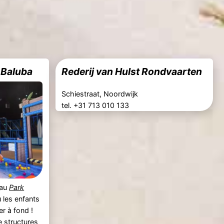
e Baluba
Rederij van Hulst Rondvaarten
Schiestraat, Noordwijk
tel. +31 713 010 133
au
Park
ù les enfants
r à fond !
 structures