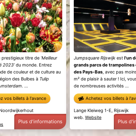
prestigieux titre de
‘Meilleur
Jumpsquare Rijswijk
est
l'un 
é 2023’
du monde. Entrez
grands parcs de trampolines
e de couleur et de culture au
des Pays-Bas
, avec pas moin
Région des Bulbes à
Tulip
m² de plaisir à sauter ! Ici, vo
 Amsterdam
. ...
de nombreuses activités ...
 vos billets à l'avance
Achetez vos billets à l'a
 Noordwijkerhout
Lange Kleiweg 1-E, Rijswijk
web.
Website
Plus d'informations
Plus d'
ns