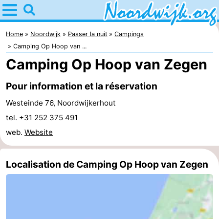
Home
Noordwijk
Home
Noordwijk
Passer la nuit
Campings
Camping Op Hoop van ...
Astuces
Camping Op Hoop van Zegen
Avec
Pour information et la réservation
les
Passer
Westeinde 76, Noordwijkerhout
tel. +31 252 375 491
enfants
la
Appartements
web.
Website
nuit
Campings
Localisation de Camping Op Hoop van Zegen
Chambre
d'hôtes
Chaumières
-