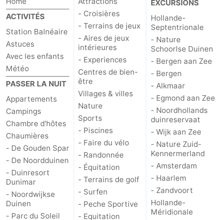
Home
Attractions
EXCURSIONS
Musées
-
- Croisières
ACTIVITÉS
Hollande-
- Terrains de jeux
Septentrionale
Station Balnéaire
Monuments
-
- Aires de jeux
- Nature
Astuces
intérieures
Schoorlse Duinen
Avec les enfants
Points
Attractions
- Experiences
- Bergen aan Zee
Météo
Centres de bien-
- Bergen
de
-
être
PASSER LA NUIT
- Alkmaar
Villages & villes
- Egmond aan Zee
Appartements
vue
Croisières
-
Nature
- Noordhollands
Campings
Sports
duinreservaat
Chambre d'hôtes
Terrains
-
- Piscines
- Wijk aan Zee
Chaumières
- Faire du vélo
- Nature Zuid-
de
Aires
-
- De Gouden Spar
Kennermerland
- Randonnée
- De Noordduinen
- Amsterdam
- Équitation
jeux
de
Experiences
Centres
- Duinresort
- Haarlem
- Terrains de golf
Dunimar
jeux
de
Villages
- Zandvoort
- Surfen
- Noordwijkse
Hollande-
Duinen
- Peche Sportive
intérieures
bien-
&
Nature
Méridionale
- Parc du Soleil
- Equitation