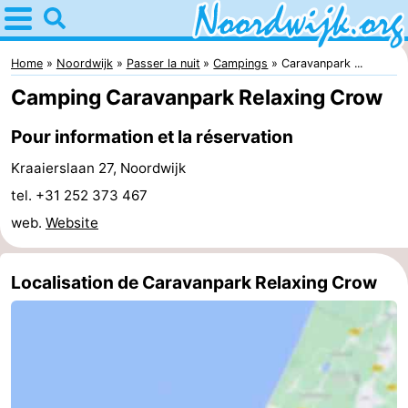
Home
Noordwijk
Home
Noordwijk
Passer la nuit
Campings
Caravanpark ...
Camping Caravanpark Relaxing Crow
Astuces
Pour information et la réservation
Avec
Kraaierslaan 27, Noordwijk
les
Passer
tel. +31 252 373 467
web.
Website
enfants
la
Appartements
nuit
Campings
Localisation de Caravanpark Relaxing Crow
Chambre
d'hôtes
Chaumières
-