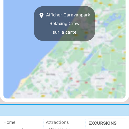
De
-
Afficher Caravanpark
Gouden
De
-
Relaxing Crow
sur la carte
Spar
Noordduinen
Duinresort
-
Dunimar
Noordwijkse
-
Duinen
Parc
Hôtels
du
Last
Soleil
minutes
Plages
Voir
et
Lieux
Home
Attractions
EXCURSIONS
faire
d'intérêt
-