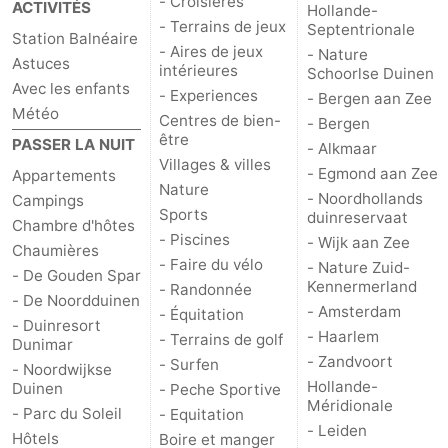
- Croisières
ACTIVITÉS
Hollande-
Musées
-
- Terrains de jeux
Septentrionale
Station Balnéaire
- Aires de jeux
- Nature
Astuces
intérieures
Monuments
-
Schoorlse Duinen
Avec les enfants
- Experiences
- Bergen aan Zee
Météo
Points
Attractions
Centres de bien-
- Bergen
être
PASSER LA NUIT
- Alkmaar
de
-
Villages & villes
- Egmond aan Zee
Appartements
Nature
- Noordhollands
Campings
vue
Croisières
-
Sports
duinreservaat
Chambre d'hôtes
- Piscines
- Wijk aan Zee
Chaumières
Terrains
-
- Faire du vélo
- Nature Zuid-
- De Gouden Spar
Kennermerland
- Randonnée
de
Aires
-
- De Noordduinen
- Amsterdam
- Équitation
- Duinresort
- Haarlem
- Terrains de golf
jeux
de
Experiences
Centres
Dunimar
- Zandvoort
- Surfen
- Noordwijkse
jeux
de
Villages
Hollande-
Duinen
- Peche Sportive
Méridionale
- Parc du Soleil
- Equitation
- Leiden
intérieures
bien-
&
Nature
Hôtels
Boire et manger