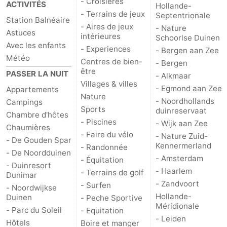
- Croisières
ACTIVITÉS
Hollande-
Musées
-
- Terrains de jeux
Septentrionale
Station Balnéaire
- Aires de jeux
- Nature
Astuces
Monuments
-
intérieures
Schoorlse Duinen
Avec les enfants
- Experiences
- Bergen aan Zee
Météo
Points
Attractions
Centres de bien-
- Bergen
être
PASSER LA NUIT
- Alkmaar
de
-
Villages & villes
- Egmond aan Zee
Appartements
Nature
- Noordhollands
Campings
vue
Croisières
-
Sports
duinreservaat
Chambre d'hôtes
- Piscines
- Wijk aan Zee
Chaumières
Terrains
-
- Faire du vélo
- Nature Zuid-
- De Gouden Spar
Kennermerland
- Randonnée
de
Aires
-
- De Noordduinen
- Amsterdam
- Équitation
- Duinresort
- Haarlem
- Terrains de golf
jeux
de
Experiences
Centres
Dunimar
- Zandvoort
- Surfen
- Noordwijkse
jeux
de
Villages
Hollande-
Duinen
- Peche Sportive
Méridionale
- Parc du Soleil
- Equitation
intérieures
bien-
&
Nature
- Leiden
Hôtels
Boire et manger