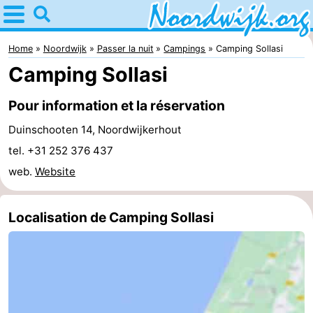
Home
Noordwijk
Home
Noordwijk
Passer la nuit
Campings
Camping Sollasi
Camping Sollasi
Astuces
Pour information et la réservation
Avec
Duinschooten 14, Noordwijkerhout
les
Passer
tel. +31 252 376 437
web.
Website
enfants
la
Appartements
nuit
Campings
Localisation de Camping Sollasi
Chambre
d'hôtes
Chaumières
-