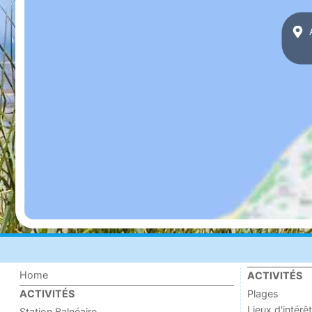
A
Home
ACTIVITÉS
Plages
ACTIVITÉS
Lieux d'intérêt
Station Balnéaire