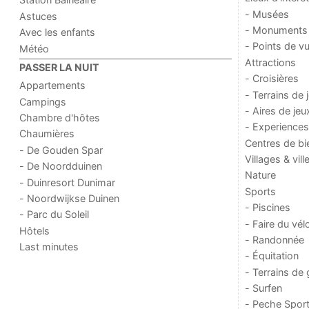
- Musées
Astuces
- Monuments
Avec les enfants
- Points de v
Météo
Attractions
PASSER LA NUIT
- Croisières
Appartements
- Terrains de 
Campings
- Aires de jeu
Chambre d'hôtes
- Experiences
Chaumières
Centres de bi
- De Gouden Spar
Villages & vill
- De Noordduinen
Nature
- Duinresort Dunimar
Sports
- Noordwijkse Duinen
- Piscines
- Parc du Soleil
- Faire du vél
Hôtels
- Randonnée
Last minutes
- Équitation
- Terrains de 
- Surfen
- Peche Sport