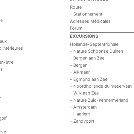
Route
- Stationnement
ue
Adresses Médicales
Forum
EXCURSIONS
jeux
Hollande-Septentrionale
x intérieures
- Nature Schoorlse Duinen
- Bergen aan Zee
en-être
- Bergen
es
- Alkmaar
- Egmond aan Zee
- Noordhollands duinreservaat
- Wijk aan Zee
o
- Nature Zuid-Kennermerland
- Amsterdam
- Haarlem
golf
- Zandvoort
ive