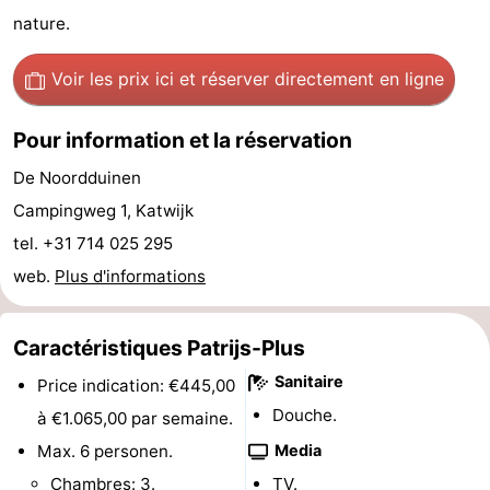
nature.
être
villes
Sports
Voir les prix ici
et réserver directement en ligne
-
Piscines
-
Pour information et la réservation
De Noordduinen
Faire
-
Campingweg 1, Katwijk
du
Randonnée
-
tel. +31 714 025 295
web.
Plus d'informations
vélo
Équitation
-
Terrains
-
Caractéristiques Patrijs-Plus
de
Surfen
-
Sanitaire
Price indication: €445,00
Douche.
à €1.065,00 par semaine.
golf
Peche
-
Max. 6 personen.
Media
Sportive
Equitation
Boire
Chambres: 3.
TV.