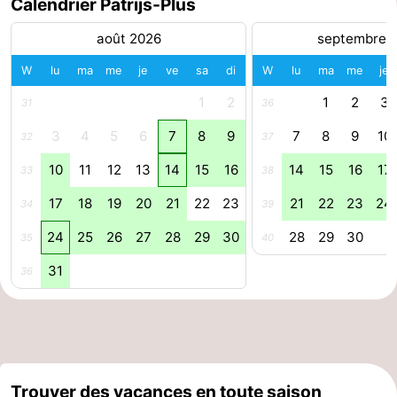
Calendrier Patrijs-Plus
Schoorlse
Bergen
-
août 2026
septembre 
Duinen
aan
Bergen
-
W
lu
ma
me
je
ve
sa
di
W
lu
ma
me
je
1
2
1
2
3
31
36
Zee
Alkmaar
-
3
4
5
6
7
8
9
7
8
9
10
32
37
Egmond
-
10
11
12
13
14
15
16
14
15
16
17
33
38
aan
Noordhollands
-
17
18
19
20
21
22
23
21
22
23
24
34
39
Zee
duinreservaat
Wijk
-
24
25
26
27
28
29
30
28
29
30
35
40
aan
Nature
-
31
36
Zee
Zuid-
Amsterdam
-
Kennermerland
Haarlem
-
Zandvoort
Hollande-
Trouver des vacances en toute saison