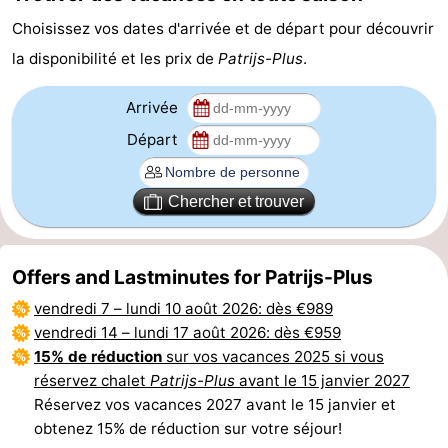
Choisissez vos dates d'arrivée et de départ pour découvrir
Méridionale
-
la disponibilité et les prix de
Patrijs-Plus
.
Leiden
Bollenstreek
Arrivée
-
Départ
Nature
-
Chercher et trouver
Hollands
Katwijk
-
Duin
Scheveningen
-
Offers and Lastminutes for Patrijs-Plus
La
-
vendredi 7
–
lundi 10 août 2026
: dès €989
vendredi 14
–
lundi 17 août 2026
: dès €959
Haye
Rotterdam
-
15% de réduction
sur vos vacances 2025 si vous
réservez chalet
Patrijs-Plus
avant le 15 janvier 2027
Rockanje
Météo
Réservez vos vacances 2027 avant le 15 janvier et
obtenez 15% de réduction sur votre séjour!
Contact