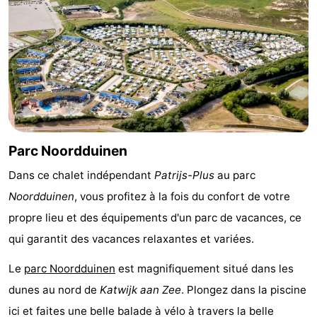
Musées
-
Monuments
-
Points
Attractions
de
-
vue
Croisières
-
Parc Noordduinen
Dans ce chalet indépendant
Patrijs-Plus
au parc
Terrains
-
Noordduinen
, vous profitez à la fois du confort de votre
de
Aires
-
propre lieu et des équipements d'un parc de vacances, ce
qui garantit des vacances relaxantes et variées.
jeux
de
Experiences
Centres
Le
parc Noordduinen
est magnifiquement situé dans les
jeux
de
Villages
dunes au nord de
Katwijk aan Zee
. Plongez dans la piscine
intérieures
bien-
&
Nature
ici et faites une belle balade à vélo à travers la belle