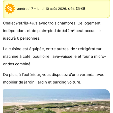
De
-
dès €989
vendredi 7
–
lundi 10 août 2026
:
Gouden
De
-
Chalet
Patrijs-Plus
avec trois chambres. Ce logement
Spar
Noordduinen
Duinresort
-
indépendant et de plain-pied de ±42m² peut accueillir
jusqu'à 6 personnes.
Dunimar
Noordwijkse
-
La cuisine est équipée, entre autres, de : réfrigérateur,
Duinen
Parc
Hôtels
machine à café, bouilloire, lave-vaisselle et four à micro-
du
Last
ondes combiné.
Soleil
minutes
Plages
De plus, à l'extérieur, vous disposez d'une véranda avec
mobilier de jardin, jardin et parking voiture.
Voir
et
Lieux
faire
d'intérêt
-