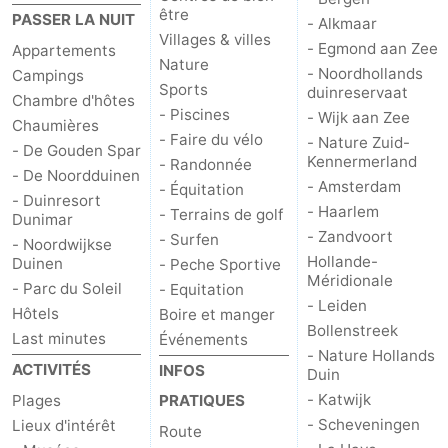
être
PASSER LA NUIT
- Alkmaar
Villages & villes
- Egmond aan Zee
Appartements
Nature
- Noordhollands
Campings
Sports
duinreservaat
Chambre d'hôtes
- Piscines
- Wijk aan Zee
Chaumières
- Faire du vélo
- Nature Zuid-
- De Gouden Spar
Kennermerland
- Randonnée
- De Noordduinen
- Amsterdam
- Équitation
- Duinresort
- Haarlem
- Terrains de golf
Dunimar
- Zandvoort
- Surfen
- Noordwijkse
Hollande-
Duinen
- Peche Sportive
Méridionale
- Parc du Soleil
- Equitation
- Leiden
Hôtels
Boire et manger
Bollenstreek
Last minutes
Événements
- Nature Hollands
ACTIVITÉS
INFOS
Duin
- Katwijk
Plages
PRATIQUES
- Scheveningen
Lieux d'intérêt
Route