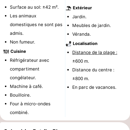
Surface au sol: ±42 m².
Extérieur
et
Événements
Les animaux
Jardin.
manger
Pratiques
domestiques ne sont pas
Meubles de jardin.
admis.
Véranda.
Forum
Non fumeur.
Localisation
Route
Cuisine
Distance de la plage :
Réfrigérateur avec
±600 m.
-
compartiment
Distance du centre :
Stationnement
Adresses
congélateur.
±800 m.
Machine à café.
En parc de vacances.
Médicales
Région
Bouilloire.
Hollande-
Four à micro-ondes
combiné.
Septentrionale
-
Nature
-