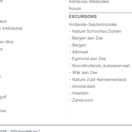
ue
Adresses Médicales
Forum
EXCURSIONS
jeux
Hollande-Septentrionale
x intérieures
- Nature Schoorlse Duinen
- Bergen aan Zee
en-être
- Bergen
es
- Alkmaar
- Egmond aan Zee
- Noordhollands duinreservaat
- Wijk aan Zee
o
- Nature Zuid-Kennermerland
- Amsterdam
- Haarlem
golf
- Zandvoort
ive
2006 - 2026 Noordwijk.org
™