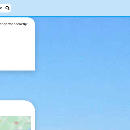
éo
andartsenpraktijk ...