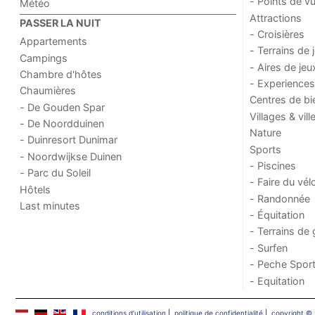
- Points de v
Météo
Attractions
PASSER LA NUIT
- Croisières
Appartements
- Terrains de 
Campings
- Aires de jeu
Chambre d'hôtes
- Experiences
Chaumières
Centres de bi
- De Gouden Spar
Villages & vill
- De Noordduinen
Nature
- Duinresort Dunimar
Sports
- Noordwijkse Duinen
- Piscines
- Parc du Soleil
- Faire du vél
Hôtels
- Randonnée
Last minutes
- Équitation
- Terrains de 
- Surfen
- Peche Sport
- Equitation
conditions d‘utilisation
|
politique de confidentialité
|
copyright © 