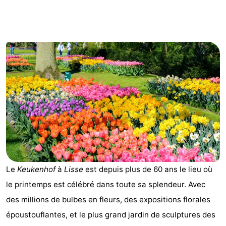
De
-
Gouden
De
-
Spar
Noordduinen
Duinresort
-
Dunimar
Noordwijkse
-
Duinen
Parc
Hôtels
du
Last
Soleil
minutes
Plages
Le
Keukenhof
à
Lisse
est depuis plus de 60 ans le lieu où
Voir
le printemps est célébré dans toute sa splendeur. Avec
et
Lieux
des millions de bulbes en fleurs, des expositions florales
époustouflantes, et le plus grand jardin de sculptures des
faire
d'intérêt
-