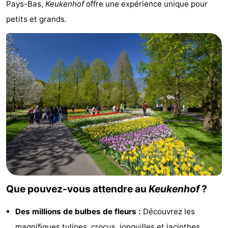
Pays-Bas,
Keukenhof
offre une expérience unique pour
Musées
-
petits et grands.
Monuments
-
Points
Attractions
de
-
vue
Croisières
-
Terrains
-
de
Aires
-
jeux
de
Experiences
Centres
Que pouvez-vous attendre au
Keukenhof
?
jeux
de
Villages
Des millions de bulbes de fleurs :
Découvrez les
intérieures
bien-
&
Nature
magnifiques tulipes, crocus, jonquilles et jacinthes