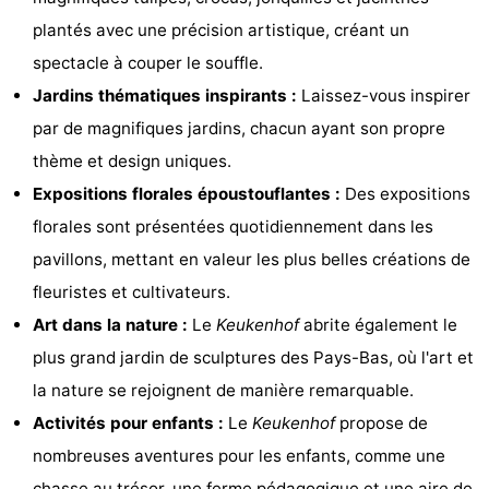
plantés avec une précision artistique, créant un
être
villes
Sports
spectacle à couper le souffle.
-
Jardins thématiques inspirants :
Laissez-vous inspirer
par de magnifiques jardins, chacun ayant son propre
Piscines
-
thème et design uniques.
Faire
-
Expositions florales époustouflantes :
Des expositions
florales sont présentées quotidiennement dans les
du
Randonnée
-
pavillons, mettant en valeur les plus belles créations de
vélo
Équitation
-
fleuristes et cultivateurs.
Art dans la nature :
Le
Keukenhof
abrite également le
Terrains
-
plus grand jardin de sculptures des Pays-Bas, où l'art et
de
Surfen
-
la nature se rejoignent de manière remarquable.
Activités pour enfants :
Le
Keukenhof
propose de
golf
Peche
-
nombreuses aventures pour les enfants, comme une
Sportive
Equitation
Boire
chasse au trésor, une ferme pédagogique et une aire de