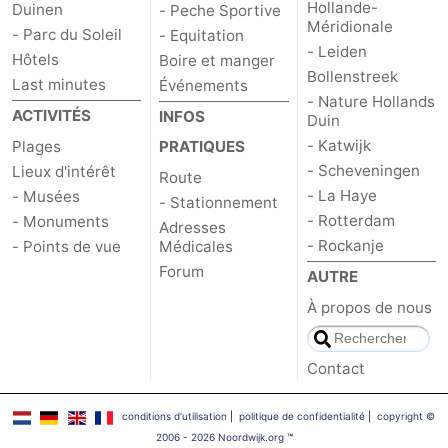
Hollande-
Duinen
- Peche Sportive
Méridionale
- Parc du Soleil
- Equitation
- Leiden
Hôtels
Boire et manger
Bollenstreek
Last minutes
Événements
- Nature Hollands
ACTIVITÉS
INFOS
Duin
- Katwijk
Plages
PRATIQUES
- Scheveningen
Lieux d'intérêt
Route
- La Haye
- Musées
- Stationnement
- Rotterdam
- Monuments
Adresses
- Rockanje
- Points de vue
Médicales
Forum
AUTRE
À propos de nous
Contact
conditions d‘utilisation
|
politique de confidentialité
|
copyright ©
2006 - 2026 Noordwijk.org
™