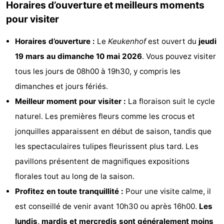
Horaires d’ouverture et meilleurs moments
Schoorlse
Bergen
-
pour visiter
Duinen
aan
Bergen
-
Horaires d’ouverture :
Le
Keukenhof
est ouvert du
jeudi
19 mars au dimanche 10 mai 2026
. Vous pouvez visiter
Zee
Alkmaar
-
tous les jours de 08h00 à 19h30, y compris les
Egmond
-
dimanches et jours fériés.
Meilleur moment pour visiter :
La floraison suit le cycle
aan
Noordhollands
-
naturel. Les premières fleurs comme les crocus et
Zee
duinreservaat
Wijk
-
jonquilles apparaissent en début de saison, tandis que
les spectaculaires tulipes fleurissent plus tard. Les
aan
Nature
-
pavillons présentent de magnifiques expositions
Zee
Zuid-
Amsterdam
-
florales tout au long de la saison.
Profitez en toute tranquillité :
Pour une visite calme, il
Kennermerland
Haarlem
-
est conseillé de venir avant 10h30 ou après 16h00.
Les
Zandvoort
Hollande-
lundis, mardis et mercredis sont généralement moins