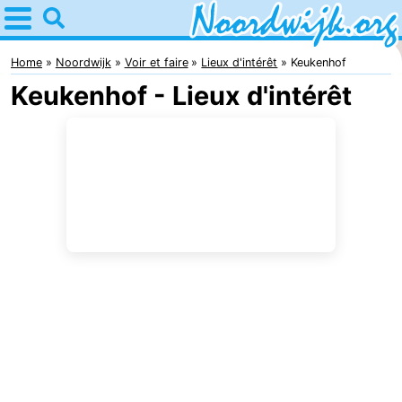
Home
Noordwijk
Home
Noordwijk
Voir et faire
Lieux d'intérêt
Keukenhof
Keukenhof - Lieux d'intérêt
Astuces
Avec
les
Passer
enfants
la
Appartements
nuit
Campings
Chambre
d'hôtes
Chaumières
-