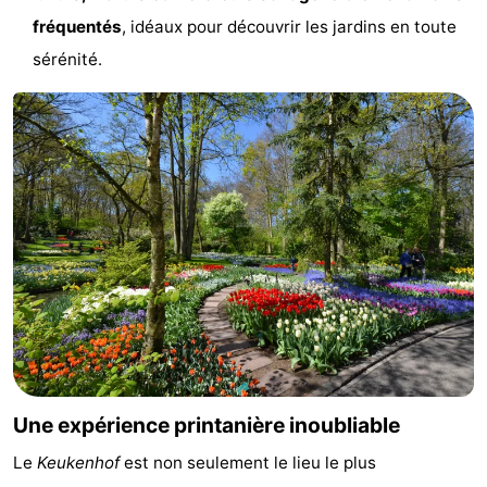
fréquentés
, idéaux pour découvrir les jardins en toute
Méridionale
-
sérénité.
Leiden
Bollenstreek
-
Nature
-
Hollands
Katwijk
-
Duin
Scheveningen
-
La
-
Haye
Rotterdam
-
Une expérience printanière inoubliable
Rockanje
Météo
Le
Keukenhof
est non seulement le lieu le plus
Contact