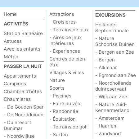
Home
Attractions
EXCURSIONS
- Croisières
ACTIVITÉS
Hollande-
- Terrains de jeux
Septentrionale
Station Balnéaire
- Aires de jeux
- Nature
Astuces
intérieures
Schoorlse Duinen
Avec les enfants
- Experiences
- Bergen aan Zee
Météo
Centres de bien-
- Bergen
être
PASSER LA NUIT
- Alkmaar
Villages & villes
- Egmond aan Zee
Appartements
Nature
- Noordhollands
Campings
Sports
duinreservaat
Chambre d'hôtes
- Piscines
- Wijk aan Zee
Chaumières
- Faire du vélo
- Nature Zuid-
- De Gouden Spar
Kennermerland
- Randonnée
- De Noordduinen
- Amsterdam
- Équitation
- Duinresort
- Haarlem
- Terrains de golf
Dunimar
- Zandvoort
- Surfen
- Noordwijkse