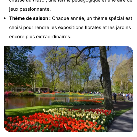
jeux passionnante.
et
Événements
Thème de saison :
Chaque année, un thème spécial est
manger
Pratiques
choisi pour rendre les expositions florales et les jardins
encore plus extraordinaires.
Forum
Route
-
Stationnement
Adresses
Médicales
Région
Hollande-
Septentrionale
-
Nature
-