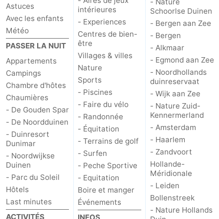
- Aires de jeux
- Nature
Astuces
intérieures
Schoorlse Duinen
Musées
-
Avec les enfants
- Experiences
- Bergen aan Zee
Météo
Centres de bien-
Monuments
-
- Bergen
être
PASSER LA NUIT
- Alkmaar
Villages & villes
Points
Attractions
- Egmond aan Zee
Appartements
Nature
- Noordhollands
Campings
de
-
Sports
duinreservaat
Chambre d'hôtes
- Piscines
- Wijk aan Zee
Chaumières
vue
Croisières
-
- Faire du vélo
- Nature Zuid-
- De Gouden Spar
Kennermerland
- Randonnée
- De Noordduinen
Terrains
-
- Amsterdam
- Équitation
- Duinresort
- Haarlem
- Terrains de golf
Dunimar
de
Aires
-
- Zandvoort
- Surfen
- Noordwijkse
Hollande-
Duinen
- Peche Sportive
jeux
de
Experiences
Centres
Méridionale
- Parc du Soleil
- Equitation
- Leiden
jeux
de
Villages
Hôtels
Boire et manger
Bollenstreek
Last minutes
Événements
- Nature Hollands
intérieures
bien-
&
Nature
ACTIVITÉS
INFOS