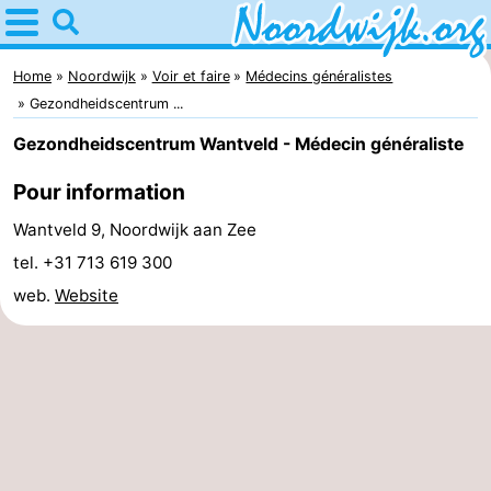
Home
Noordwijk
Home
Noordwijk
Voir et faire
Médecins généralistes
Gezondheidscentrum ...
Astuces
Gezondheidscentrum Wantveld - Médecin généraliste
Avec
Pour information
les
Passer
Wantveld 9, Noordwijk aan Zee
tel. +31 713 619 300
enfants
la
Appartements
web.
Website
nuit
Campings
Chambre
d'hôtes
Chaumières
-