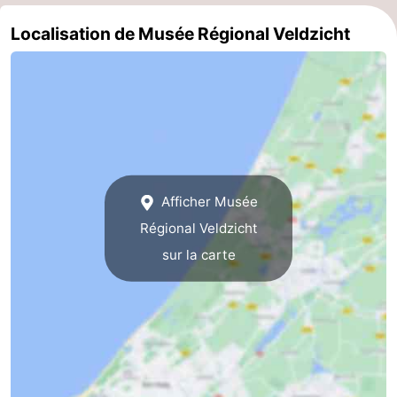
et
Événements
Localisation de Musée Régional Veldzicht
manger
Pratiques
Forum
Route
-
Afficher Musée
Stationnement
Adresses
Régional Veldzicht
sur la carte
Médicales
Région
Hollande-
Septentrionale
-
Nature
-