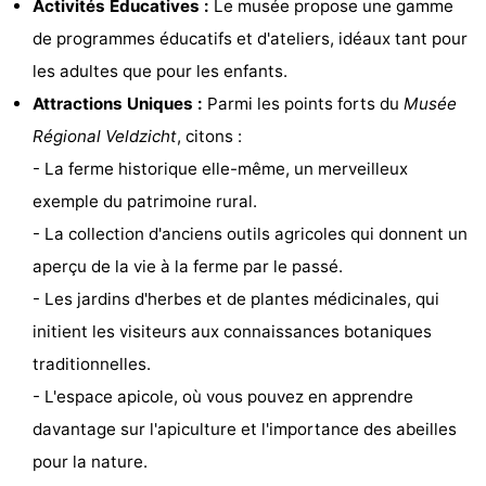
Activités Éducatives :
Le musée propose une gamme
Musées
-
de programmes éducatifs et d'ateliers, idéaux tant pour
les adultes que pour les enfants.
Monuments
-
Attractions Uniques :
Parmi les points forts du
Musée
Points
Attractions
Régional Veldzicht
, citons :
- La ferme historique elle-même, un merveilleux
de
-
exemple du patrimoine rural.
vue
Croisières
-
- La collection d'anciens outils agricoles qui donnent un
aperçu de la vie à la ferme par le passé.
Terrains
-
- Les jardins d'herbes et de plantes médicinales, qui
de
Aires
-
initient les visiteurs aux connaissances botaniques
traditionnelles.
jeux
de
Experiences
Centres
- L'espace apicole, où vous pouvez en apprendre
jeux
de
Villages
davantage sur l'apiculture et l'importance des abeilles
pour la nature.
intérieures
bien-
&
Nature