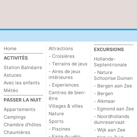
Méridionale
-
Leiden
Bollenstreek
-
Home
Attractions
EXCURSIONS
Nature
-
- Croisières
ACTIVITÉS
Hollande-
- Terrains de jeux
Septentrionale
Hollands
Katwijk
-
Station Balnéaire
- Aires de jeux
- Nature
Astuces
intérieures
Schoorlse Duinen
Duin
Scheveningen
-
Avec les enfants
- Experiences
- Bergen aan Zee
Météo
Centres de bien-
La
-
- Bergen
être
PASSER LA NUIT
- Alkmaar
Villages & villes
Haye
Rotterdam
-
- Egmond aan Zee
Appartements
Nature
- Noordhollands
Campings
Rockanje
Météo
Sports
duinreservaat
Chambre d'hôtes
- Piscines
- Wijk aan Zee
Chaumières
Contact
- Faire du vélo