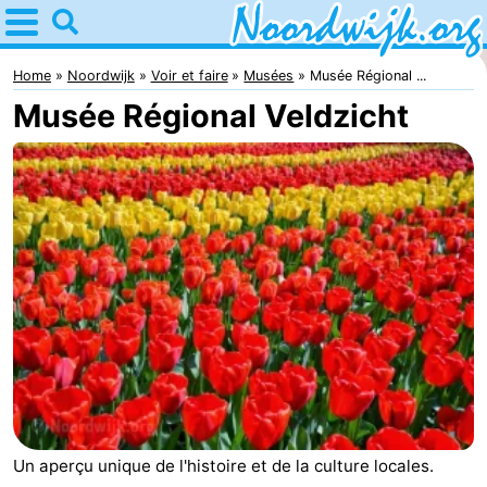
Home
Noordwijk
Home
Noordwijk
Voir et faire
Musées
Musée Régional ...
Musée Régional Veldzicht
Astuces
Avec
les
Passer
enfants
la
Appartements
nuit
Campings
Chambre
d'hôtes
Chaumières
-
Un aperçu unique de l'histoire et de la culture locales.