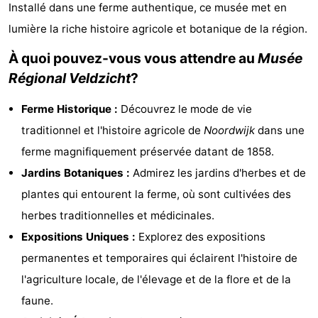
Installé dans une ferme authentique, ce musée met en
De
-
lumière la riche histoire agricole et botanique de la région.
Gouden
De
-
À quoi pouvez-vous vous attendre au
Musée
Régional Veldzicht
?
Spar
Noordduinen
Duinresort
-
Ferme Historique :
Découvrez le mode de vie
Dunimar
Noordwijkse
-
traditionnel et l'histoire agricole de
Noordwijk
dans une
Duinen
Parc
Hôtels
ferme magnifiquement préservée datant de 1858.
Jardins Botaniques :
Admirez les jardins d'herbes et de
du
Last
plantes qui entourent la ferme, où sont cultivées des
Soleil
minutes
Plages
herbes traditionnelles et médicinales.
Expositions Uniques :
Explorez des expositions
Voir
permanentes et temporaires qui éclairent l'histoire de
et
Lieux
l'agriculture locale, de l'élevage et de la flore et de la
faune.
faire
d'intérêt
-