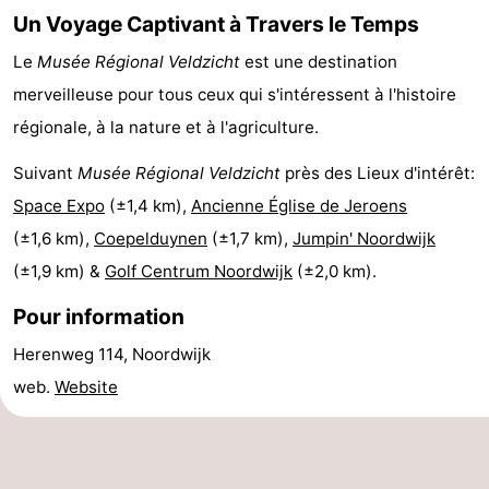
Un Voyage Captivant à Travers le Temps
être
villes
Sports
Le
Musée Régional Veldzicht
est une destination
-
merveilleuse pour tous ceux qui s'intéressent à l'histoire
régionale, à la nature et à l'agriculture.
Piscines
-
Suivant
Musée Régional Veldzicht
près des Lieux d'intérêt:
Faire
-
Space Expo
(±1,4 km),
Ancienne Église de Jeroens
du
Randonnée
-
(±1,6 km),
Coepelduynen
(±1,7 km),
Jumpin' Noordwijk
(±1,9 km) &
Golf Centrum Noordwijk
(±2,0 km).
vélo
Équitation
-
Pour information
Terrains
-
Herenweg 114, Noordwijk
de
Surfen
-
web.
Website
golf
Peche
-
Sportive
Equitation
Boire