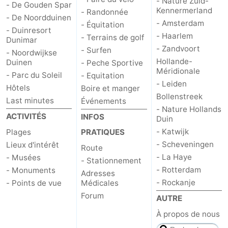
- Nature Zuid-
- De Gouden Spar
Kennermerland
- Randonnée
- De Noordduinen
- Amsterdam
- Équitation
- Duinresort
- Haarlem
- Terrains de golf
Dunimar
- Zandvoort
- Surfen
- Noordwijkse
Hollande-
Duinen
- Peche Sportive
Méridionale
- Parc du Soleil
- Equitation
- Leiden
Hôtels
Boire et manger
Bollenstreek
Last minutes
Événements
- Nature Hollands
ACTIVITÉS
INFOS
Duin
- Katwijk
Plages
PRATIQUES
- Scheveningen
Lieux d'intérêt
Route
- La Haye
- Musées
- Stationnement
- Rotterdam
- Monuments
Adresses
- Rockanje
- Points de vue
Médicales
Forum
AUTRE
À propos de nous