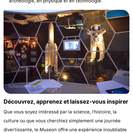
archéologie, en physique et en technologie.
et
Événements
manger
Pratiques
Forum
Route
-
Stationnement
Adresses
Médicales
Région
Découvrez, apprenez et laissez-vous inspirer
Hollande-
Que vous soyez intéressé par la science, l'histoire, la
Septentrionale
-
culture ou que vous cherchiez simplement une journée
Nature
-
divertissante, le
Museon
offre une expérience inoubliable