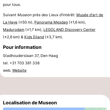
pour tous.
Schoorlse
Bergen
-
Suivant
Museon
près des Lieux d'intérêt:
Musée d'art de
Duinen
aan
Bergen
-
La Haye
(±50 m),
Panorama Mesdag
(±1,6 km),
Madurodam
(±1,7 km),
LEGOLAND Discovery Center
Zee
Alkmaar
-
(±2,6 km) &
Kids Eiland
(±3,7 km).
Egmond
-
Pour information
aan
Noordhollands
-
Stadhouderslaan 37, Den Haag
tel. +31 703 381 338
Zee
duinreservaat
Wijk
-
web.
Website
aan
Nature
-
Zee
Zuid-
Amsterdam
-
Kennermerland
Haarlem
-
Localisation de Museon
Zandvoort
Hollande-