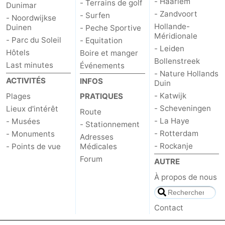
- Haarlem
- Terrains de golf
Dunimar
- Zandvoort
- Surfen
- Noordwijkse
Hollande-
Duinen
- Peche Sportive
Méridionale
- Parc du Soleil
- Equitation
- Leiden
Hôtels
Boire et manger
Bollenstreek
Last minutes
Événements
- Nature Hollands
ACTIVITÉS
INFOS
Duin
- Katwijk
Plages
PRATIQUES
- Scheveningen
Lieux d'intérêt
Route
- La Haye
- Musées
- Stationnement
- Rotterdam
- Monuments
Adresses
- Rockanje
- Points de vue
Médicales
Forum
AUTRE
À propos de nous
Contact