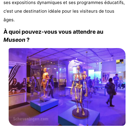
ses expositions dynamiques et ses programmes éducatifs,
De
-
c'est une destination idéale pour les visiteurs de tous
âges.
Gouden
De
-
À quoi pouvez-vous vous attendre au
Spar
Noordduinen
Duinresort
-
Museon
?
Dunimar
Noordwijkse
-
Duinen
Parc
Hôtels
du
Last
Soleil
minutes
Plages
Voir
et
Lieux
faire
d'intérêt
-