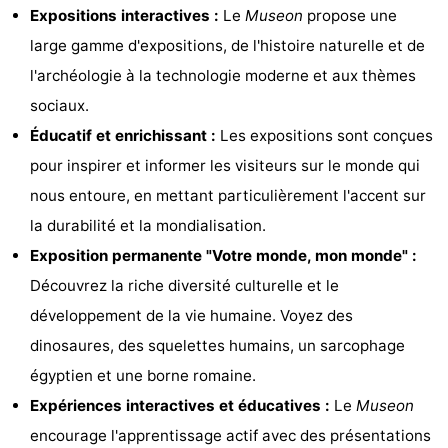
Expositions interactives :
Le
Museon
propose une
Musées
-
large gamme d'expositions, de l'histoire naturelle et de
Monuments
-
l'archéologie à la technologie moderne et aux thèmes
sociaux.
Points
Attractions
Éducatif et enrichissant :
Les expositions sont conçues
de
-
pour inspirer et informer les visiteurs sur le monde qui
nous entoure, en mettant particulièrement l'accent sur
vue
Croisières
-
la durabilité et la mondialisation.
Terrains
-
Exposition permanente "Votre monde, mon monde" :
Découvrez la riche diversité culturelle et le
de
Aires
-
développement de la vie humaine. Voyez des
jeux
de
Experiences
Centres
dinosaures, des squelettes humains, un sarcophage
égyptien et une borne romaine.
jeux
de
Villages
Expériences interactives et éducatives :
Le
Museon
intérieures
bien-
&
Nature
encourage l'apprentissage actif avec des présentations