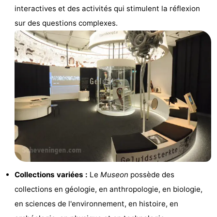
interactives et des activités qui stimulent la réflexion
être
villes
Sports
sur des questions complexes.
-
Piscines
-
Faire
-
du
Randonnée
-
vélo
Équitation
-
Terrains
-
de
Surfen
-
Collections variées :
Le
Museon
possède des
golf
Peche
-
collections en géologie, en anthropologie, en biologie,
en sciences de l'environnement, en histoire, en
Sportive
Equitation
Boire