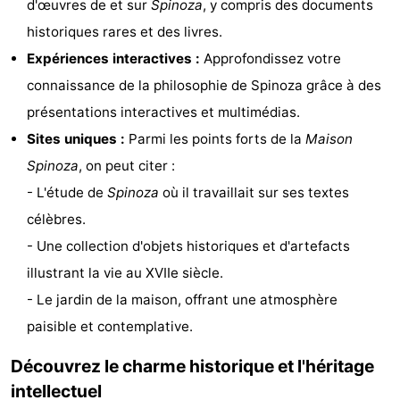
d'œuvres de et sur
Spinoza
, y compris des documents
Musées
-
historiques rares et des livres.
Expériences interactives :
Approfondissez votre
Monuments
-
connaissance de la philosophie de Spinoza grâce à des
Points
Attractions
présentations interactives et multimédias.
Sites uniques :
Parmi les points forts de la
Maison
de
-
Spinoza
, on peut citer :
vue
Croisières
-
- L'étude de
Spinoza
où il travaillait sur ses textes
célèbres.
Terrains
-
- Une collection d'objets historiques et d'artefacts
de
Aires
-
illustrant la vie au XVIIe siècle.
- Le jardin de la maison, offrant une atmosphère
jeux
de
Experiences
Centres
paisible et contemplative.
jeux
de
Villages
Découvrez le charme historique et l'héritage
intérieures
bien-
&
Nature
intellectuel