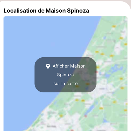
et
Événements
Localisation de Maison Spinoza
manger
Pratiques
Forum
Route
-
Afficher Maison
Stationnement
Adresses
Spinoza
sur la carte
Médicales
Région
Hollande-
Septentrionale
-
Nature
-