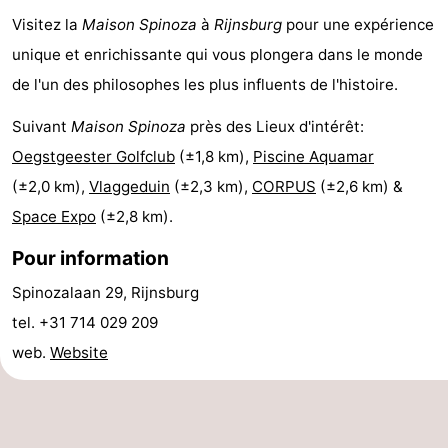
Visitez la
Maison Spinoza
à
Rijnsburg
pour une expérience
être
villes
Sports
unique et enrichissante qui vous plongera dans le monde
-
de l'un des philosophes les plus influents de l'histoire.
Piscines
-
Suivant
Maison Spinoza
près des Lieux d'intérêt:
Oegstgeester Golfclub
(±1,8 km),
Piscine Aquamar
Faire
-
(±2,0 km),
Vlaggeduin
(±2,3 km),
CORPUS
(±2,6 km) &
du
Randonnée
-
Space Expo
(±2,8 km).
vélo
Équitation
-
Pour information
Spinozalaan 29, Rijnsburg
Terrains
-
tel. +31 714 029 209
de
Surfen
-
web.
Website
golf
Peche
-
Sportive
Equitation
Boire