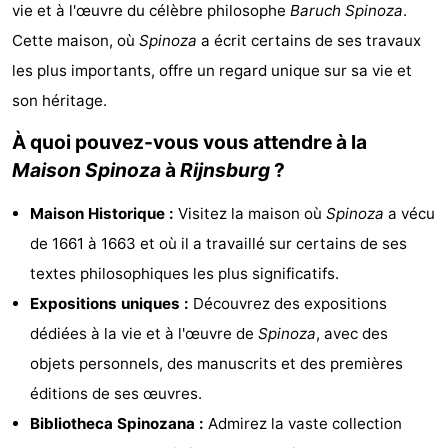
vie et à l'œuvre du célèbre philosophe
Baruch Spinoza
.
De
-
Cette maison, où
Spinoza
a écrit certains de ses travaux
Gouden
De
-
les plus importants, offre un regard unique sur sa vie et
son héritage.
Spar
Noordduinen
Duinresort
-
À quoi pouvez-vous vous attendre à la
Dunimar
Noordwijkse
-
Maison Spinoza
à
Rijnsburg
?
Duinen
Parc
Hôtels
Maison Historique :
Visitez la maison où
Spinoza
a vécu
de 1661 à 1663 et où il a travaillé sur certains de ses
du
Last
textes philosophiques les plus significatifs.
Soleil
minutes
Plages
Expositions uniques :
Découvrez des expositions
dédiées à la vie et à l'œuvre de
Spinoza
, avec des
Voir
objets personnels, des manuscrits et des premières
et
Lieux
éditions de ses œuvres.
Bibliotheca Spinozana :
Admirez la vaste collection
faire
d'intérêt
-