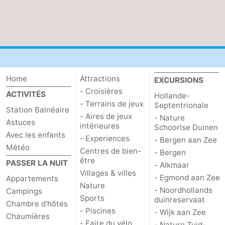
Méridionale
-
Leiden
Bollenstreek
-
Home
Attractions
EXCURSIONS
Nature
-
- Croisières
ACTIVITÉS
Hollande-
- Terrains de jeux
Septentrionale
Hollands
Katwijk
-
Station Balnéaire
- Aires de jeux
- Nature
Astuces
intérieures
Schoorlse Duinen
Duin
Scheveningen
-
Avec les enfants
- Experiences
- Bergen aan Zee
Météo
Centres de bien-
- Bergen
La
-
être
PASSER LA NUIT
- Alkmaar
Villages & villes
Haye
Rotterdam
-
- Egmond aan Zee
Appartements
Nature
- Noordhollands
Campings
Rockanje
Météo
Sports
duinreservaat
Chambre d'hôtes
- Piscines
- Wijk aan Zee
Chaumières
Contact
- Faire du vélo
- Nature Zuid-