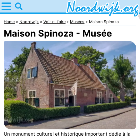
Home
Noordwijk
Home
Noordwijk
Voir et faire
Musées
Maison Spinoza
Maison Spinoza - Musée
Astuces
Avec
les
Passer
enfants
la
Appartements
nuit
Campings
Chambre
d'hôtes
Chaumières
-
Un monument culturel et historique important dédié à la