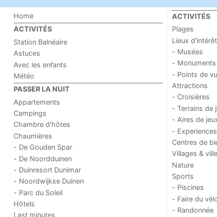
Home
ACTIVITÉS
Plages
ACTIVITÉS
Lieux d'intérêt
Station Balnéaire
- Musées
Astuces
- Monuments
Avec les enfants
- Points de v
Météo
Attractions
PASSER LA NUIT
- Croisières
Appartements
- Terrains de 
Campings
- Aires de jeu
Chambre d'hôtes
- Experiences
Chaumières
Centres de bi
- De Gouden Spar
Villages & vill
- De Noordduinen
Nature
- Duinresort Dunimar
Sports
- Noordwijkse Duinen
- Piscines
- Parc du Soleil
- Faire du vél
Hôtels
- Randonnée
Last minutes