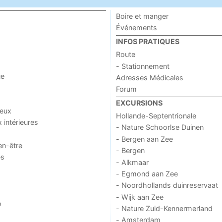
Boire et manger
Événements
INFOS PRATIQUES
Route
- Stationnement
ue
Adresses Médicales
Forum
EXCURSIONS
jeux
Hollande-Septentrionale
x intérieures
- Nature Schoorlse Duinen
- Bergen aan Zee
en-être
- Bergen
es
- Alkmaar
- Egmond aan Zee
- Noordhollands duinreservaat
- Wijk aan Zee
o
- Nature Zuid-Kennermerland
- Amsterdam