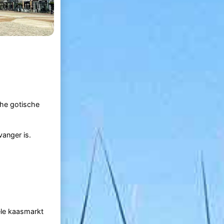
che gotische
anger is.
ele kaasmarkt