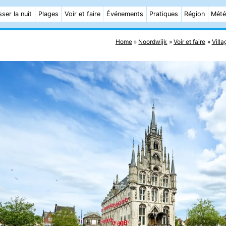
ser la nuit
Plages
Voir et faire
Événements
Pratiques
Région
Mét
Home
Noordwijk
Voir et faire
Villa