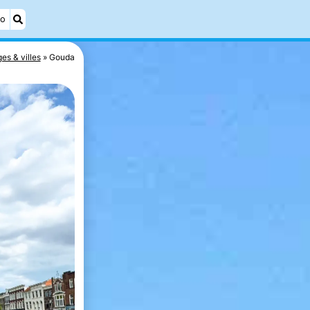
éo
ges & villes
Gouda