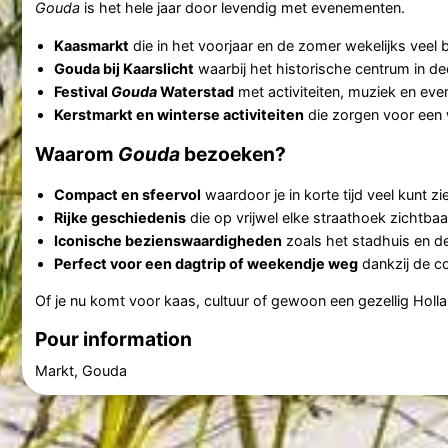
Gouda
is het hele jaar door levendig met evenementen.
Kaasmarkt
die in het voorjaar en de zomer wekelijks veel 
Gouda bij Kaarslicht
waarbij het historische centrum in d
Festival
Gouda
Waterstad
met activiteiten, muziek en ev
Kerstmarkt en winterse activiteiten
die zorgen voor een w
Waarom
Gouda
bezoeken?
Compact en sfeervol
waardoor je in korte tijd veel kunt zi
Rijke geschiedenis
die op vrijwel elke straathoek zichtbaa
Iconische bezienswaardigheden
zoals het stadhuis en d
Perfect voor een dagtrip of weekendje weg
dankzij de co
Of je nu komt voor kaas, cultuur of gewoon een gezellig Hol
Pour information
Markt, Gouda