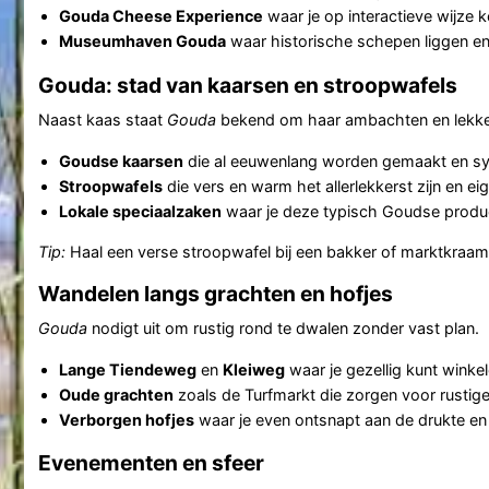
Gouda Cheese Experience
waar je op interactieve wijze 
Museumhaven Gouda
waar historische schepen liggen en j
Gouda: stad van kaarsen en stroopwafels
Naast kaas staat
Gouda
bekend om haar ambachten en lekker
Goudse kaarsen
die al eeuwenlang worden gemaakt en sy
Stroopwafels
die vers en warm het allerlekkerst zijn en eig
Lokale speciaalzaken
waar je deze typisch Goudse produc
Tip:
Haal een verse stroopwafel bij een bakker of marktkraam, 
Wandelen langs grachten en hofjes
Gouda
nodigt uit om rustig rond te dwalen zonder vast plan.
Lange Tiendeweg
en
Kleiweg
waar je gezellig kunt winke
Oude grachten
zoals de Turfmarkt die zorgen voor rustig
Verborgen hofjes
waar je even ontsnapt aan de drukte en d
Evenementen en sfeer