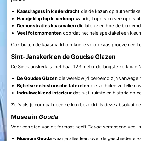
Kaasdragers in klederdracht
die de kazen op authentieke 
Handjeklap bij de verkoop
waarbij kopers en verkopers al
Demonstraties kaasmaken
die laten zien hoe de beroem
Veel fotomomenten
doordat het hele spektakel een kleur
Ook buiten de kaasmarkt om kun je volop kaas proeven en kop
Sint-Janskerk en de Goudse Glazen
De Sint-Janskerk is met haar 123 meter de langste kerk van 
De Goudse Glazen
die wereldwijd beroemd zijn vanwege hu
Bijbelse en historische taferelen
die verhalen vertellen ov
Indrukwekkend interieur
dat rust, ruimte en historie op 
Zelfs als je normaal geen kerken bezoekt, is deze absoluut d
Musea in
Gouda
Voor een stad van dit formaat heeft
Gouda
verrassend veel i
Museum Gouda
waar je alles leert over de geschiedenis