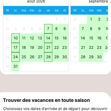
août 2026
septembre 
Méridionale
-
W
lu
ma
me
je
ve
sa
di
W
lu
ma
me
je
1
2
1
2
3
Leiden
Bollenstreek
31
36
3
4
5
6
7
8
9
7
8
9
10
32
37
-
10
11
12
13
14
15
16
14
15
16
17
33
38
Nature
-
17
18
19
20
21
22
23
21
22
23
24
34
39
Hollands
Katwijk
-
24
25
26
27
28
29
30
28
29
30
35
40
Duin
Scheveningen
-
31
36
La
-
Haye
Rotterdam
-
Rockanje
Météo
Trouver des vacances en toute saison
Choisissez vos dates d'arrivée et de départ pour découvrir
Contact