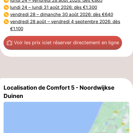
lundi 24
–
vendredi 28 août 2026
: dès €865
lundi 24
–
lundi 31 août 2026
: dès €1.300
vendredi 28
–
dimanche 30 août 2026
: dès €640
vendredi 28 août
–
vendredi 4 septembre 2026
: dès
€1.100
Voir les prix ici
et réserver directement en ligne
Localisation de Comfort 5 - Noordwijkse
Duinen