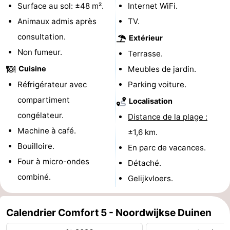
Surface au sol: ±48 m².
Internet WiFi.
Schoorlse
Bergen
-
Animaux admis après
TV.
consultation.
Extérieur
Duinen
aan
Bergen
-
Non fumeur.
Terrasse.
Zee
Alkmaar
-
Cuisine
Meubles de jardin.
Réfrigérateur avec
Parking voiture.
Egmond
-
compartiment
Localisation
aan
Noordhollands
-
congélateur.
Distance de la plage :
Machine à café.
Zee
duinreservaat
Wijk
-
±1,6 km.
Bouilloire.
En parc de vacances.
aan
Nature
-
Four à micro-ondes
Détaché.
combiné.
Zee
Zuid-
Amsterdam
-
Gelijkvloers.
Kennermerland
Haarlem
-
Calendrier Comfort 5 - Noordwijkse Duinen
Zandvoort
Hollande-