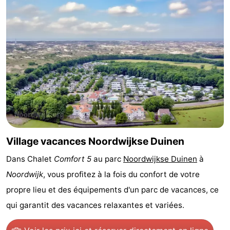
être
villes
Sports
-
Piscines
-
Faire
-
du
Randonnée
-
vélo
Équitation
-
Village vacances Noordwijkse Duinen
Terrains
-
Dans Chalet
Comfort 5
au parc
Noordwijkse Duinen
à
Noordwijk
, vous profitez à la fois du confort de votre
de
Surfen
-
propre lieu et des équipements d'un parc de vacances, ce
golf
Peche
-
qui garantit des vacances relaxantes et variées.
Sportive
Equitation
Boire