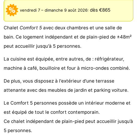
De
-
dès €865
vendredi 7
–
dimanche 9 août 2026
:
Gouden
De
-
Chalet
Comfort 5
avec deux chambres et une salle de
Spar
Noordduinen
Duinresort
-
bain. Ce logement indépendant et de plain-pied de ±48m²
peut accueillir jusqu'à 5 personnes.
Dunimar
Noordwijkse
-
La cuisine est équipée, entre autres, de : réfrigérateur,
Duinen
Parc
Hôtels
machine à café, bouilloire et four à micro-ondes combiné.
du
Last
De plus, vous disposez à l'extérieur d'une terrasse
attenante avec des meubles de jardin et parking voiture.
Soleil
minutes
Plages
Le Comfort 5 personnes possède un intérieur moderne et
Voir
est équipé de tout le confort contemporain.
et
Lieux
Ce chalet indépendant de plain-pied peut accueillir jusqu’à
5 personnes.
faire
d'intérêt
-