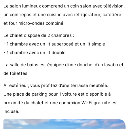
Le salon lumineux comprend un coin salon avec télévision,
Musées
-
un coin repas et une cuisine avec réfrigérateur, cafetière
Monuments
-
et four micro-ondes combiné.
Points
Attractions
Le chalet dispose de 2 chambres :
- 1 chambre avec un lit superposé et un lit simple
de
-
- 1 chambre avec un lit double
vue
Croisières
-
La salle de bains est équipée d’une douche, d’un lavabo et
Terrains
-
de toilettes.
À l’extérieur, vous profitez d’une terrasse meublée.
de
Aires
-
Une place de parking pour 1 voiture est disponible à
jeux
de
Experiences
Centres
proximité du chalet et une connexion Wi-Fi gratuite est
incluse.
jeux
de
Villages
intérieures
bien-
&
Nature