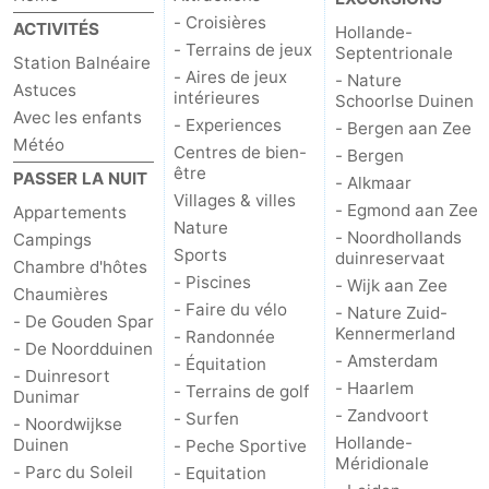
- Croisières
ACTIVITÉS
Hollande-
- Terrains de jeux
Septentrionale
Station Balnéaire
- Aires de jeux
- Nature
Astuces
intérieures
Schoorlse Duinen
Avec les enfants
- Experiences
- Bergen aan Zee
Météo
Centres de bien-
- Bergen
être
PASSER LA NUIT
- Alkmaar
Villages & villes
- Egmond aan Zee
Appartements
Nature
- Noordhollands
Campings
Sports
duinreservaat
Chambre d'hôtes
- Piscines
- Wijk aan Zee
Chaumières
- Faire du vélo
- Nature Zuid-
- De Gouden Spar
Kennermerland
- Randonnée
- De Noordduinen
- Amsterdam
- Équitation
- Duinresort
- Haarlem
- Terrains de golf
Dunimar
- Zandvoort
- Surfen
- Noordwijkse
Hollande-
Duinen
- Peche Sportive
Méridionale
- Parc du Soleil
- Equitation