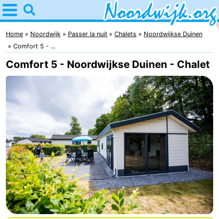
Home
Noordwijk
Home
Noordwijk
Passer la nuit
Chalets
Noordwijkse Duinen
Comfort 5 - ...
Astuces
Comfort 5 - Noordwijkse Duinen - Chalet
Avec
les
Passer
enfants
la
Appartements
nuit
Campings
Chambre
d'hôtes
Chaumières
-