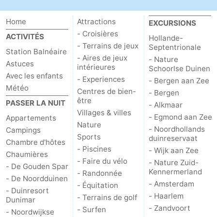
Méridionale
-
Home
Attractions
EXCURSIONS
- Croisières
ACTIVITÉS
Hollande-
Leiden
Bollenstreek
- Terrains de jeux
Septentrionale
Station Balnéaire
- Aires de jeux
- Nature
-
Astuces
intérieures
Schoorlse Duinen
Avec les enfants
- Experiences
- Bergen aan Zee
Nature
-
Météo
Centres de bien-
- Bergen
être
PASSER LA NUIT
Hollands
Katwijk
-
- Alkmaar
Villages & villes
- Egmond aan Zee
Appartements
Nature
Duin
Scheveningen
-
- Noordhollands
Campings
Sports
duinreservaat
Chambre d'hôtes
La
-
- Piscines
- Wijk aan Zee
Chaumières
- Faire du vélo
- Nature Zuid-
- De Gouden Spar
Haye
Rotterdam
-
Kennermerland
- Randonnée
- De Noordduinen
- Amsterdam
- Équitation
- Duinresort
Rockanje
Météo
- Haarlem
- Terrains de golf
Dunimar
- Zandvoort
- Surfen
- Noordwijkse
Contact