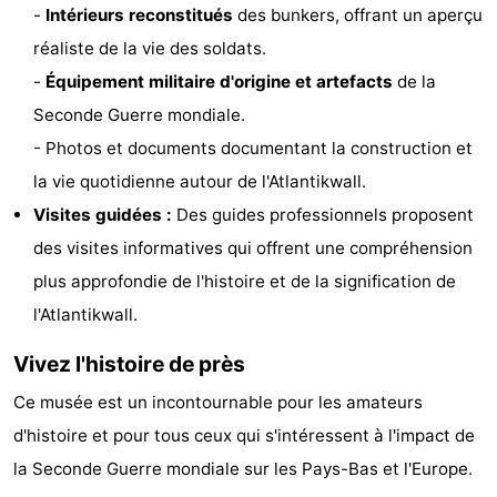
-
Intérieurs reconstitués
des bunkers, offrant un aperçu
Musées
-
réaliste de la vie des soldats.
Monuments
-
-
Équipement militaire d'origine et artefacts
de la
Seconde Guerre mondiale.
Points
Attractions
- Photos et documents documentant la construction et
de
-
la vie quotidienne autour de l'Atlantikwall.
Visites guidées :
Des guides professionnels proposent
vue
Croisières
-
des visites informatives qui offrent une compréhension
Terrains
-
plus approfondie de l'histoire et de la signification de
l'Atlantikwall.
de
Aires
-
Vivez l'histoire de près
jeux
de
Experiences
Centres
Ce musée est un incontournable pour les amateurs
jeux
de
Villages
d'histoire et pour tous ceux qui s'intéressent à l'impact de
la Seconde Guerre mondiale sur les Pays-Bas et l'Europe.
intérieures
bien-
&
Nature