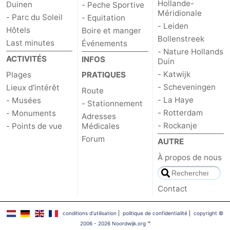
Hollande-
Duinen
- Peche Sportive
Méridionale
- Parc du Soleil
- Equitation
- Leiden
Hôtels
Boire et manger
Bollenstreek
Last minutes
Événements
- Nature Hollands
ACTIVITÉS
INFOS
Duin
- Katwijk
Plages
PRATIQUES
- Scheveningen
Lieux d'intérêt
Route
- La Haye
- Musées
- Stationnement
- Rotterdam
- Monuments
Adresses
- Rockanje
- Points de vue
Médicales
Forum
AUTRE
À propos de nous
Contact
conditions d‘utilisation
|
politique de confidentialité
|
copyright ©
2006 - 2026 Noordwijk.org
™