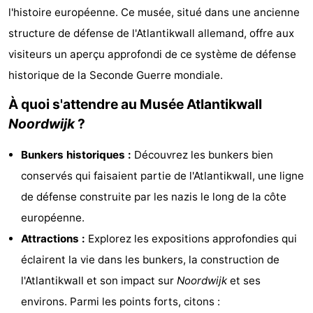
l'histoire européenne. Ce musée, situé dans une ancienne
De
-
structure de défense de l'Atlantikwall allemand, offre aux
Gouden
De
-
visiteurs un aperçu approfondi de ce système de défense
historique de la Seconde Guerre mondiale.
Spar
Noordduinen
Duinresort
-
À quoi s'attendre au Musée Atlantikwall
Dunimar
Noordwijkse
-
Noordwijk
?
Duinen
Parc
Hôtels
Bunkers historiques :
Découvrez les bunkers bien
du
Last
conservés qui faisaient partie de l'Atlantikwall, une ligne
de défense construite par les nazis le long de la côte
Soleil
minutes
Plages
européenne.
Voir
Attractions :
Explorez les expositions approfondies qui
éclairent la vie dans les bunkers, la construction de
et
Lieux
l'Atlantikwall et son impact sur
Noordwijk
et ses
faire
d'intérêt
-
environs. Parmi les points forts, citons :