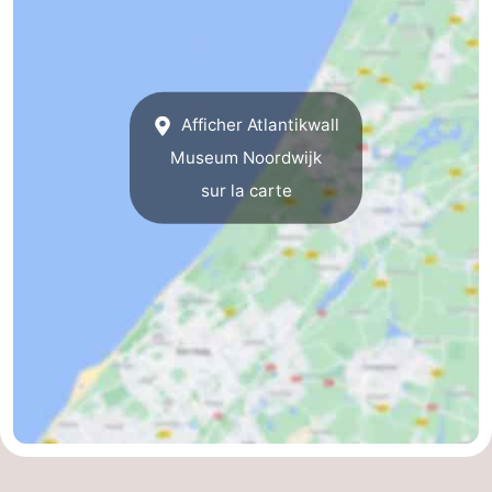
et
Événements
manger
Pratiques
Afficher Atlantikwall
Forum
Museum Noordwijk
Route
sur la carte
-
Stationnement
Adresses
Médicales
Région
Hollande-
Septentrionale
-
Nature
-