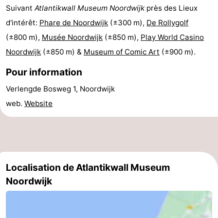
Suivant
Atlantikwall Museum Noordwijk
près des Lieux
être
villes
Sports
d'intérêt:
Phare de Noordwijk
(±300 m),
De Rollygolf
-
(±800 m),
Musée Noordwijk
(±850 m),
Play World Casino
Noordwijk
(±850 m) &
Museum of Comic Art
(±900 m).
Piscines
-
Pour information
Faire
-
Verlengde Bosweg 1, Noordwijk
du
Randonnée
-
web.
Website
vélo
Équitation
-
Terrains
-
Localisation de Atlantikwall Museum
de
Surfen
-
Noordwijk
golf
Peche
-
Sportive
Equitation
Boire