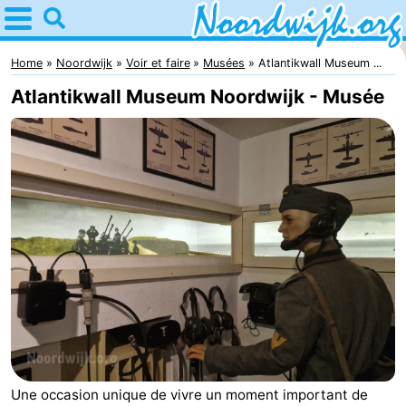
Home
Noordwijk
Home
Noordwijk
Voir et faire
Musées
Atlantikwall Museum ...
Atlantikwall Museum Noordwijk - Musée
Astuces
Avec
les
Passer
enfants
la
Appartements
nuit
Campings
Chambre
d'hôtes
Chaumières
-
Une occasion unique de vivre un moment important de