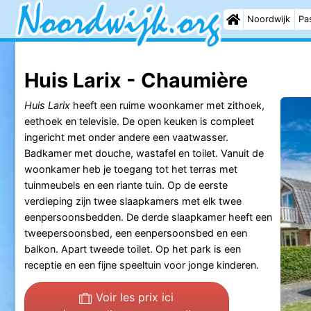
Noordwijk
Pas
Huis Larix - Chaumière
Huis Larix
heeft een ruime woonkamer met zithoek,
eethoek en televisie. De open keuken is compleet
ingericht met onder andere een vaatwasser.
Badkamer met douche, wastafel en toilet. Vanuit de
woonkamer heb je toegang tot het terras met
tuinmeubels en een riante tuin. Op de eerste
verdieping zijn twee slaapkamers met elk twee
eenpersoonsbedden. De derde slaapkamer heeft een
tweepersoonsbed, een eenpersoonsbed en een
balkon. Apart tweede toilet. Op het park is een
receptie en een fijne speeltuin voor jonge kinderen.
Voir les prix ici