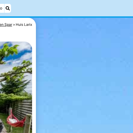
éo
en Spar
Huis Larix