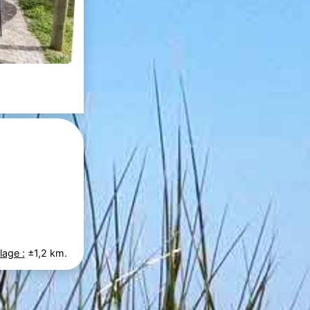
lage :
±1,2 km.