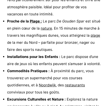
Musées
-
atmosphère paisible. Idéal pour profiter de vos
vacances en toute intimité.
Monuments
-
Proche de la
Plage :
Le parc
De Gouden Spar
est situé
Points
Attractions
en plein cœur de la
nature
. En 15 minutes de marche à
travers les magnifiques dunes, vous atteignez la
plage
de
-
de la mer du Nord – parfaite pour bronzer, nager ou
vue
Croisières
-
faire des sports nautiques.
Installations pour les Enfants :
Le parc dispose d’une
Terrains
-
aire de jeux où les enfants peuvent s’amuser à volonté.
de
Aires
-
Commodités Pratiques :
À proximité du parc, vous
trouverez un supermarché pour vos courses
jeux
de
Experiences
Centres
quotidiennes, et à
Noordwijk
, des
restaurants
jeux
de
Villages
conviviaux pour tous les goûts.
Excursions Culturelles et Nature :
Explorez la nature
intérieures
bien-
&
Nature