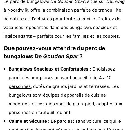
Le parc de bungalows
De Gouden Spar
, situé sur
Duinweg
De
-
à
Noordwijk
, offre la combinaison parfaite de tranquillité,
de nature et d'activités pour toute la famille. Profitez de
Gouden
De
-
vacances reposantes dans des bungalows spacieux et
Spar
Noordduinen
Duinresort
-
indépendants – parfaits pour les familles et les couples.
Dunimar
Noordwijkse
-
Que pouvez-vous attendre du parc de
bungalows
De Gouden Spar
?
Duinen
Parc
Hôtels
Bungalows Spacieux et Confortables :
Choisissez
du
Last
parmi des bungalows pouvant accueillir de 4 à 10
Soleil
minutes
Plages
personnes
, dotés de grands jardins et terrasses. Les
bungalows sont équipés d'appareils de cuisine
Voir
modernes, et certains sont de plain-pied, adaptés aux
et
Lieux
personnes en fauteuil roulant.
Calme et Sécurité :
Le parc est sans voiture, ce qui le
faire
d'intérêt
-
rend particulièrement sûr pour les enfants et offre une