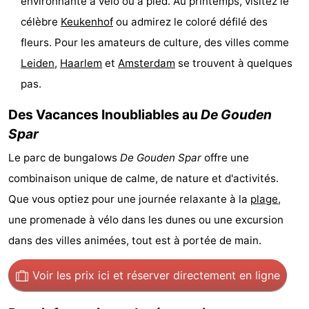
environnante à vélo ou à pied. Au printemps, visitez le
être
villes
Sports
célèbre
Keukenhof
ou admirez le coloré défilé des
fleurs. Pour les amateurs de culture, des villes comme
-
Leiden
,
Haarlem
et
Amsterdam
se trouvent à quelques
Piscines
-
pas.
Faire
-
Des Vacances Inoubliables au
De Gouden
Spar
du
Randonnée
-
Le parc de bungalows
De Gouden Spar
offre une
vélo
Équitation
-
combinaison unique de calme, de nature et d'activités.
Que vous optiez pour une journée relaxante à la
plage
,
Terrains
-
une promenade à vélo dans les dunes ou une excursion
de
Surfen
-
dans des villes animées, tout est à portée de main.
golf
Peche
-
Voir les prix ici
et réserver directement en ligne
Sportive
Equitation
Boire