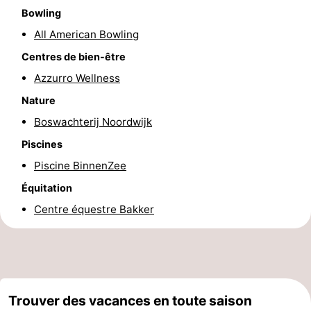
Bowling
Méridionale
-
All American Bowling
Leiden
Bollenstreek
Centres de bien-être
Azzurro Wellness
-
Nature
Nature
-
Boswachterij Noordwijk
Piscines
Hollands
Katwijk
-
Piscine BinnenZee
Duin
Scheveningen
-
Équitation
Centre équestre Bakker
La
-
Haye
Rotterdam
-
Rockanje
Météo
Trouver des vacances en toute saison
Contact