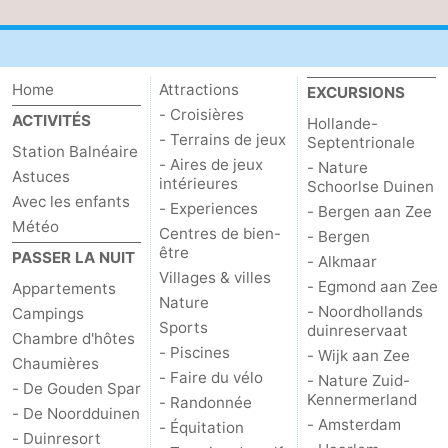
Home
Attractions
EXCURSIONS
- Croisières
ACTIVITÉS
Hollande-
- Terrains de jeux
Septentrionale
Station Balnéaire
- Aires de jeux
- Nature
Astuces
intérieures
Schoorlse Duinen
Avec les enfants
- Experiences
- Bergen aan Zee
Météo
Centres de bien-
- Bergen
être
PASSER LA NUIT
- Alkmaar
Villages & villes
- Egmond aan Zee
Appartements
Nature
- Noordhollands
Campings
Sports
duinreservaat
Chambre d'hôtes
- Piscines
- Wijk aan Zee
Chaumières
- Faire du vélo
- Nature Zuid-
- De Gouden Spar
Kennermerland
- Randonnée
- De Noordduinen
- Amsterdam
- Équitation
- Duinresort