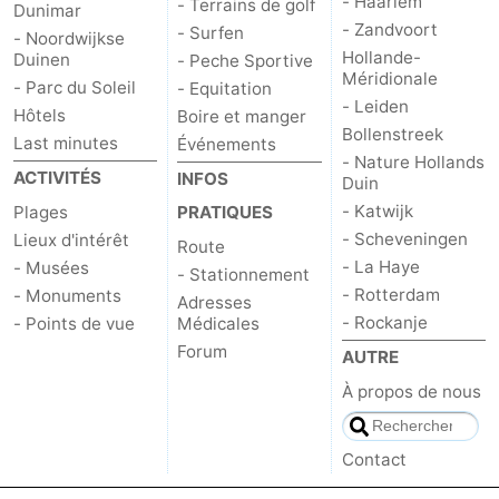
- Haarlem
- Terrains de golf
Dunimar
- Zandvoort
- Surfen
- Noordwijkse
Hollande-
Duinen
- Peche Sportive
Méridionale
- Parc du Soleil
- Equitation
- Leiden
Hôtels
Boire et manger
Bollenstreek
Last minutes
Événements
- Nature Hollands
ACTIVITÉS
INFOS
Duin
- Katwijk
Plages
PRATIQUES
- Scheveningen
Lieux d'intérêt
Route
- La Haye
- Musées
- Stationnement
- Rotterdam
- Monuments
Adresses
- Rockanje
- Points de vue
Médicales
Forum
AUTRE
À propos de nous
Contact