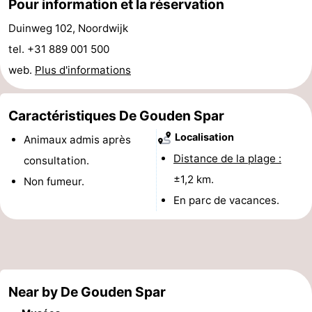
Pour information et la réservation
et
Événements
Duinweg 102, Noordwijk
tel. +31 889 001 500
manger
Pratiques
web.
Plus d'informations
Forum
Caractéristiques De Gouden Spar
Route
Localisation
Animaux admis après
-
Distance de la plage :
consultation.
Stationnement
Adresses
±1,2 km.
Non fumeur.
En parc de vacances.
Médicales
Région
Hollande-
Septentrionale
-
Near by De Gouden Spar
Nature
-