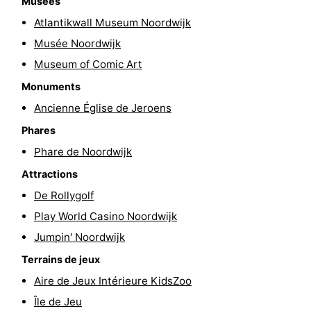
Musées
Schoorlse
Bergen
-
Atlantikwall Museum Noordwijk
Musée Noordwijk
Duinen
aan
Bergen
-
Museum of Comic Art
Zee
Alkmaar
-
Monuments
Ancienne Église de Jeroens
Egmond
-
Phares
aan
Noordhollands
-
Phare de Noordwijk
Attractions
Zee
duinreservaat
Wijk
-
De Rollygolf
aan
Nature
-
Play World Casino Noordwijk
Jumpin' Noordwijk
Zee
Zuid-
Amsterdam
-
Terrains de jeux
Kennermerland
Haarlem
-
Aire de Jeux Intérieure KidsZoo
Île de Jeu
Zandvoort
Hollande-