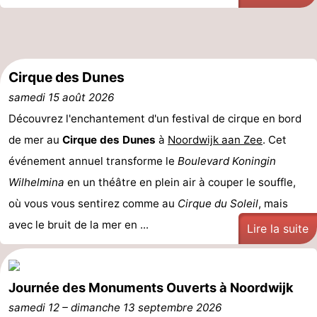
être
villes
Sports
-
Cirque des Dunes
Piscines
-
samedi 15 août 2026
Faire
-
Découvrez l'enchantement d'un festival de cirque en bord
de mer au
Cirque des Dunes
à
Noordwijk aan Zee
. Cet
du
Randonnée
-
événement annuel transforme le
Boulevard Koningin
vélo
Équitation
-
Wilhelmina
en un théâtre en plein air à couper le souffle,
où vous vous sentirez comme au
Cirque du Soleil
, mais
Terrains
-
avec le bruit de la mer en ...
Lire la suite
de
Surfen
-
golf
Peche
-
Journée des Monuments Ouverts à Noordwijk
Sportive
Equitation
Boire
samedi 12
–
dimanche 13 septembre 2026