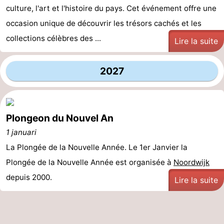
culture, l'art et l'histoire du pays. Cet événement offre une
Schoorlse
Bergen
-
occasion unique de découvrir les trésors cachés et les
collections célèbres des ...
Duinen
aan
Bergen
-
Lire la suite
Zee
Alkmaar
-
2027
Egmond
-
aan
Noordhollands
-
Plongeon du Nouvel An
Zee
duinreservaat
Wijk
-
1 januari
La Plongée de la Nouvelle Année. Le 1er Janvier la
aan
Nature
-
Plongée de la Nouvelle Année est organisée à
Noordwijk
Zee
Zuid-
Amsterdam
-
depuis 2000.
Lire la suite
Kennermerland
Haarlem
-
Zandvoort
Hollande-