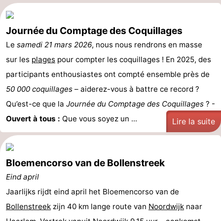
Méridionale
-
Journée du Comptage des Coquillages
Leiden
Bollenstreek
Le
samedi 21 mars 2026
, nous nous rendrons en masse
sur les
plages
pour compter les coquillages ! En 2025, des
-
participants enthousiastes ont compté ensemble près de
Nature
-
50 000 coquillages
– aiderez-vous à battre ce record ?
Qu’est-ce que la
Journée du Comptage des Coquillages
? -
Hollands
Katwijk
-
Ouvert à tous :
Que vous soyez un ...
Lire la suite
Duin
Scheveningen
-
La
-
Bloemencorso van de Bollenstreek
Haye
Rotterdam
-
Eind april
Jaarlijks rijdt eind april het Bloemencorso van de
Rockanje
Météo
Bollenstreek
zijn 40 km lange route van
Noordwijk
naar
Contact