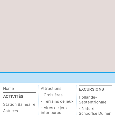
Home
Attractions
EXCURSIONS
- Croisières
ACTIVITÉS
Hollande-
- Terrains de jeux
Septentrionale
Station Balnéaire
- Aires de jeux
- Nature
Astuces
intérieures
Schoorlse Duinen