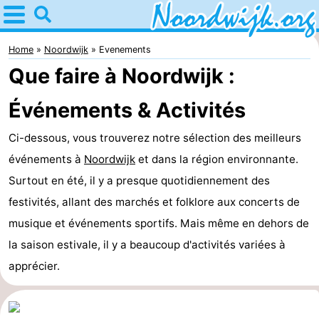
Home
Noordwijk
Home
Noordwijk
Evenements
Que faire à Noordwijk :
Astuces
Événements & Activités
Avec
Ci-dessous, vous trouverez notre sélection des meilleurs
les
Passer
événements à
Noordwijk
et dans la région environnante.
enfants
la
Appartements
Surtout en été, il y a presque quotidiennement des
festivités, allant des marchés et folklore aux concerts de
nuit
Campings
musique et événements sportifs. Mais même en dehors de
Chambre
la saison estivale, il y a beaucoup d'activités variées à
apprécier.
d'hôtes
Chaumières
-