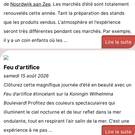
de
Noordwijk aan Zee
. Les marchés d'été sont totalement
Musées
-
renouvelés cette année. Tant la préparation des stands
Monuments
-
que les produits vendus. L'atmosphère et l'expérience
seront très différentes pendant ces marchés. Par exemple,
Points
Attractions
il y a un coin enfants où les ...
Lire la suite
de
-
vue
Croisières
-
Feu d'artifice
samedi 15 août 2026
Terrains
-
Clôturez cette magnifique journée d'été en beauté avec un
de
Aires
-
Feu d'artifice
étincelant sur la
Koningin Wilhelmina
Boulevard
jeux
de
Experiences
Centres
! Profitez des couleurs spectaculaires qui
illuminent le ciel nocturne et de leur reflet dans la mer
jeux
de
Villages
ondulante, tout en respirant l'air salin de la mer. C'est une
expérience à ne pas ...
intérieures
bien-
&
Nature
Lire la suite