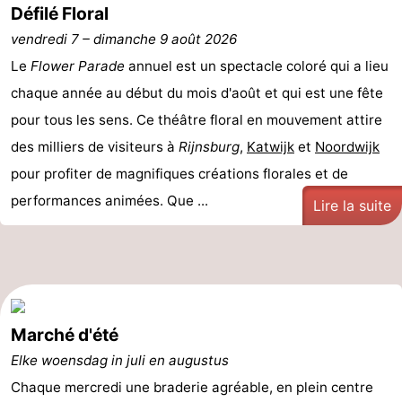
Défilé Floral
De
-
vendredi 7
–
dimanche 9 août 2026
Gouden
De
-
Le
Flower Parade
annuel est un spectacle coloré qui a lieu
chaque année au début du mois d'août et qui est une fête
Spar
Noordduinen
Duinresort
-
pour tous les sens. Ce théâtre floral en mouvement attire
Dunimar
Noordwijkse
-
des milliers de visiteurs à
Rijnsburg
,
Katwijk
et
Noordwijk
pour profiter de magnifiques créations florales et de
Duinen
Parc
Hôtels
performances animées. Que ...
Lire la suite
du
Last
Soleil
minutes
Plages
Voir
Marché d'été
et
Lieux
Elke woensdag in juli en augustus
faire
d'intérêt
-
Chaque mercredi une braderie agréable, en plein centre