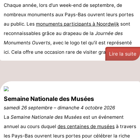
Chaque année, lors d'un week-end de septembre, de
et
Événements
nombreux monuments aux Pays-Bas ouvrent leurs portes
manger
Pratiques
au public. Les
monuments participants à Noordwijk
sont
reconnaissables grâce au drapeau de la
Journée des
Forum
Monuments Ouverts
, avec le logo tel qu'il est représenté
Route
ici. Cela offre une occasion rare de visiter gratuiteme ...
Lire la suite
-
Stationnement
Adresses
Médicales
Région
Semaine Nationale des Musées
samedi 26 septembre
–
dimanche 4 octobre 2026
Hollande-
La
Semaine Nationale des Musées
est un événement
Septentrionale
-
annuel au cours duquel
des centaines de musées
à travers
les Pays-Bas ouvrent leurs portes pour célébrer la riche
Nature
-