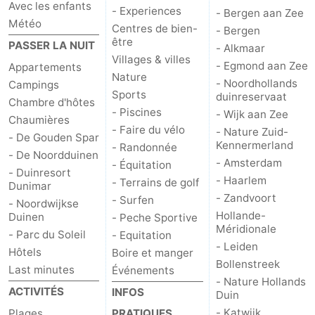
Avec les enfants
- Experiences
- Bergen aan Zee
Météo
Centres de bien-
- Bergen
être
PASSER LA NUIT
- Alkmaar
Villages & villes
- Egmond aan Zee
Appartements
Nature
- Noordhollands
Campings
Sports
duinreservaat
Chambre d'hôtes
- Piscines
- Wijk aan Zee
Chaumières
- Faire du vélo
- Nature Zuid-
- De Gouden Spar
Kennermerland
- Randonnée
- De Noordduinen
- Amsterdam
- Équitation
- Duinresort
- Haarlem
- Terrains de golf
Dunimar
- Zandvoort
- Surfen
- Noordwijkse
Hollande-
Duinen
- Peche Sportive
Méridionale
- Parc du Soleil
- Equitation
- Leiden
Hôtels
Boire et manger
Bollenstreek
Last minutes
Événements
- Nature Hollands
ACTIVITÉS
INFOS
Duin
- Katwijk
Plages
PRATIQUES