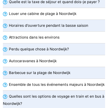
Quelle est la taxe de séjour et quand dois-je payer ?
être
villes
Sports
Louer une cabine de plage à Noordwijk
-
Horaires d'ouverture pendant la basse saison
Piscines
-
Attractions dans les environs
Faire
-
Perdu quelque chose à Noordwijk?
du
Randonnée
-
Autocaravanes à Noordwijk
vélo
Équitation
-
Terrains
-
Barbecue sur la plage de Noordwijk
de
Surfen
-
Ensemble de tous les événements majeurs à Noordwijk
golf
Peche
-
Quelles sont les options de voyage en train et en bus à
Noordwijk?
Sportive
Equitation
Boire