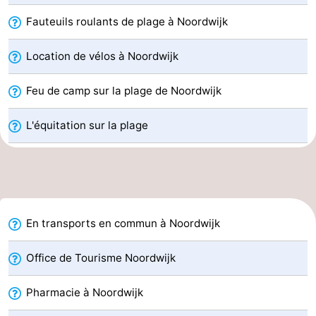
et
Événements
Fauteuils roulants de plage à Noordwijk
manger
Pratiques
Location de vélos à Noordwijk
Forum
Feu de camp sur la plage de Noordwijk
Route
L'équitation sur la plage
-
Stationnement
Adresses
Médicales
Région
En transports en commun à Noordwijk
Hollande-
Office de Tourisme Noordwijk
Septentrionale
-
Pharmacie à Noordwijk
Nature
-