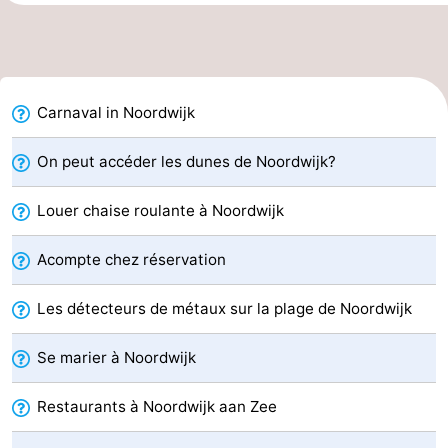
Musées
-
Monuments
-
Carnaval in Noordwijk
Points
Attractions
de
-
On peut accéder les dunes de Noordwijk?
vue
Croisières
-
Louer chaise roulante à Noordwijk
Terrains
-
Acompte chez réservation
de
Aires
-
Les détecteurs de métaux sur la plage de Noordwijk
jeux
de
Experiences
Centres
Se marier à Noordwijk
jeux
de
Villages
Restaurants à Noordwijk aan Zee
intérieures
bien-
&
Nature