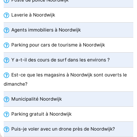
De
-
Laverie à Noordwijk
Gouden
De
-
Agents immobiliers à Noordwijk
Spar
Noordduinen
Duinresort
-
Parking pour cars de tourisme à Noordwijk
Dunimar
Noordwijkse
-
Y a-t-il des cours de surf dans les environs ?
Duinen
Parc
Hôtels
Est-ce que les magasins à Noordwijk sont ouverts le
du
Last
dimanche?
Soleil
minutes
Plages
Municipalité Noordwijk
Voir
Parking gratuit à Noordwijk
et
Lieux
Puis-je voler avec un drone près de Noordwijk?
faire
d'intérêt
-