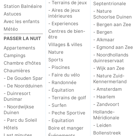
- Terrains de jeux
Septentrionale
Station Balnéaire
- Aires de jeux
- Nature
Astuces
intérieures
Schoorlse Duinen
Avec les enfants
- Experiences
- Bergen aan Zee
Météo
Centres de bien-
- Bergen
être
PASSER LA NUIT
- Alkmaar
Villages & villes
- Egmond aan Zee
Appartements
Nature
- Noordhollands
Campings
Sports
duinreservaat
Chambre d'hôtes
- Piscines
- Wijk aan Zee
Chaumières
- Faire du vélo
- Nature Zuid-
- De Gouden Spar
Kennermerland
- Randonnée
- De Noordduinen
- Amsterdam
- Équitation
- Duinresort
- Haarlem
- Terrains de golf
Dunimar
- Zandvoort
- Surfen
- Noordwijkse
Hollande-
Duinen
- Peche Sportive
Méridionale
- Parc du Soleil
- Equitation
- Leiden
Hôtels
Boire et manger
Bollenstreek
Last minutes
Événements