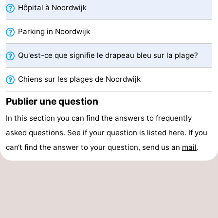
Hôpital à Noordwijk
Schoorlse
Bergen
-
Parking in Noordwijk
Duinen
aan
Bergen
-
Qu'est-ce que signifie le drapeau bleu sur la plage?
Zee
Alkmaar
-
Chiens sur les plages de Noordwijk
Egmond
-
Publier une question
aan
Noordhollands
-
In this section you can find the answers to frequently
Zee
duinreservaat
Wijk
-
asked questions. See if your question is listed here. If you
can‘t find the answer to your question, send us an
aan
Nature
-
mail
.
Zee
Zuid-
Amsterdam
-
Kennermerland
Haarlem
-
Zandvoort
Hollande-