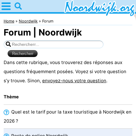
Home
Noordwijk
Home
Noordwijk
Forum
Forum | Noordwijk
Astuces
Avec
les
Passer
Dans cette rubrique, vous trouverez des réponses aux
questions fréquemment posées. Voyez si votre question
enfants
la
Appartements
s’y trouve. Sinon,
envoyez-nous votre question
.
nuit
Campings
Thème
Chambre
Quel est le tarif pour la taxe touristique à Noordwijk en
d'hôtes
Chaumières
2026 ?
-
Poste de police Noordwijk