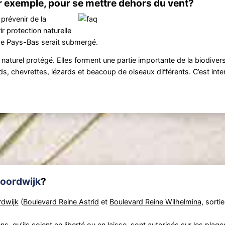
r exemple, pour se mettre dehors du vent?
 prévenir de la
r protection naturelle
 de Pays-Bas serait submergé.
turel protégé. Elles forment une partie importante de la biodivers
chevrettes, lézards et beacoup de oiseaux différents. C’est interdi
oordwijk
?
dwijk
(
Boulevard Reine Astrid
et
Boulevard Reine Wilhelmina
, sorti
, qu'ils soient en liberté ou en laisse, sont autorisés sur les
plage