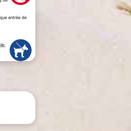
aque entrée de
ijk
;