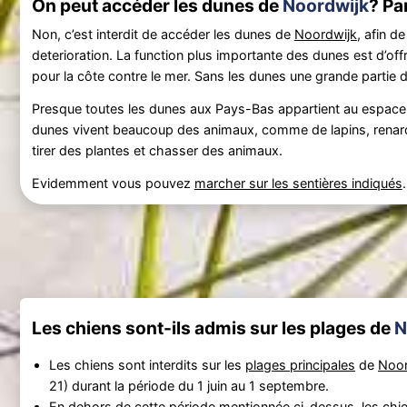
On peut accéder les dunes de
Noordwijk
? Pa
Non, c’est interdit de accéder les dunes de
Noordwijk
, afin de
deterioration. La function plus importante des dunes est d’offri
pour la côte contre le mer. Sans les dunes une grande partie
Presque toutes les dunes aux Pays-Bas appartient au espace na
dunes vivent beaucoup des animaux, comme de lapins, renards, 
tirer des plantes et chasser des animaux.
Evidemment vous pouvez
marcher sur les sentières indiqués
.
Les chiens sont-ils admis sur les plages de
N
Les chiens sont interdits sur les
plages principales
de
Noor
21) durant la période du 1 juin au 1 septembre.
En dehors de cette période mentionnée ci-dessus, les chiens