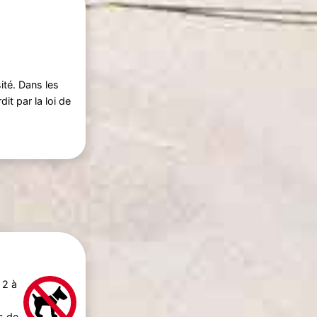
ité. Dans les
t par la loi de
e 2 à
s
de