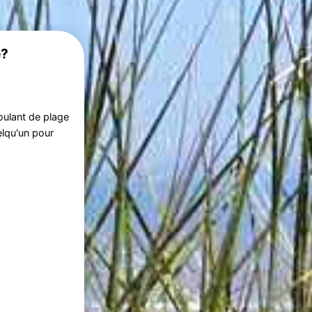
e?
roulant de plage
elqu'un pour