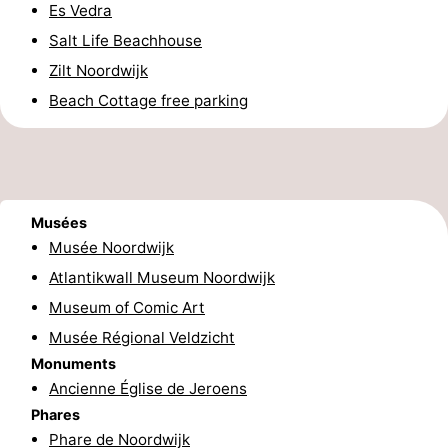
Es Vedra
Schoorlse
Bergen
-
Salt Life Beachhouse
Zilt Noordwijk
Duinen
aan
Bergen
-
Beach Cottage free parking
Zee
Alkmaar
-
Egmond
-
aan
Noordhollands
-
Musées
Musée Noordwijk
Zee
duinreservaat
Wijk
-
Atlantikwall Museum Noordwijk
aan
Nature
-
Museum of Comic Art
Musée Régional Veldzicht
Zee
Zuid-
Amsterdam
-
Monuments
Ancienne Église de Jeroens
Kennermerland
Haarlem
-
Phares
Zandvoort
Hollande-
Phare de Noordwijk