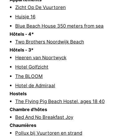
Zicht Op De Vuurtoren
et
Événements
Huisje 16
manger
Pratiques
Blue Beach House 350 meters from sea
Hôtels - 4*
Forum
Two Brothers Noordwijk Beach
Hôtels - 3*
Route
Heeren van Noortwyck
-
Hotel Golfzicht
The BLOOM
Stationnement
Adresses
Hotel de Admiraal
Médicales
Région
Hostels
The Flying Pig Beach Hostel, ages 18 40
Hollande-
Chambre d'hôtes
Bed And No Breakfast Joy
Septentrionale
-
Chaumières
Pollux bij Vuurtoren en strand
Nature
-