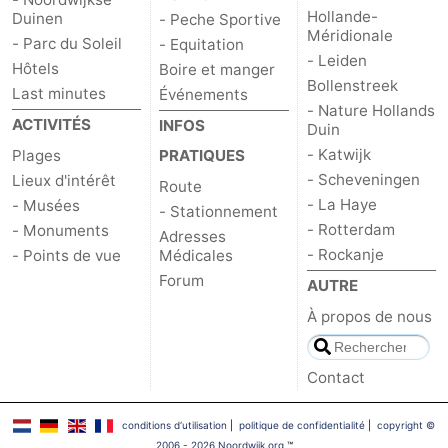
Hollande-
Duinen
- Peche Sportive
Méridionale
- Parc du Soleil
- Equitation
- Leiden
Hôtels
Boire et manger
Bollenstreek
Last minutes
Événements
- Nature Hollands
ACTIVITÉS
INFOS
Duin
- Katwijk
Plages
PRATIQUES
- Scheveningen
Lieux d'intérêt
Route
- La Haye
- Musées
- Stationnement
- Rotterdam
- Monuments
Adresses
- Rockanje
- Points de vue
Médicales
Forum
AUTRE
À propos de nous
Contact
conditions d‘utilisation
|
politique de confidentialité
|
copyright ©
2006 - 2026 Noordwijk.org
™