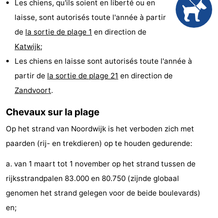
Les chiens, qu'ils soient en liberté ou en
Musées
-
laisse, sont autorisés toute l'année à partir
de
la sortie de plage 1
en direction de
Monuments
-
Katwijk
;
Points
Attractions
Les chiens en laisse sont autorisés toute l'année à
partir de
la sortie de plage 21
en direction de
de
-
Zandvoort
.
vue
Croisières
-
Chevaux sur la plage
Terrains
-
Op het strand van Noordwijk is het verboden zich met
paarden (rij- en trekdieren) op te houden gedurende:
de
Aires
-
a. van 1 maart tot 1 november op het strand tussen de
jeux
de
Experiences
Centres
rijksstrandpalen 83.000 en 80.750 (zijnde globaal
jeux
de
Villages
genomen het strand gelegen voor de beide boulevards)
en;
intérieures
bien-
&
Nature