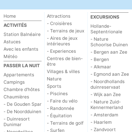
Home
Attractions
EXCURSIONS
- Croisières
ACTIVITÉS
Hollande-
- Terrains de jeux
Septentrionale
Station Balnéaire
- Aires de jeux
- Nature
Astuces
intérieures
Schoorlse Duinen
Avec les enfants
- Experiences
- Bergen aan Zee
Météo
Centres de bien-
- Bergen
être
PASSER LA NUIT
- Alkmaar
Villages & villes
- Egmond aan Zee
Appartements
Nature
- Noordhollands
Campings
Sports
duinreservaat
Chambre d'hôtes
- Piscines
- Wijk aan Zee
Chaumières
- Faire du vélo
- Nature Zuid-
- De Gouden Spar
Kennermerland
- Randonnée
- De Noordduinen
- Amsterdam
- Équitation
- Duinresort
- Haarlem
- Terrains de golf
Dunimar
- Zandvoort
- Surfen
- Noordwijkse