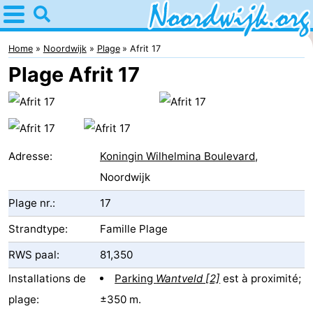
Home
Noordwijk
Home
Noordwijk
Plage
Afrit 17
Plage Afrit 17
Astuces
Avec
les
Passer
Adresse:
Koningin Wilhelmina Boulevard
,
enfants
la
Appartements
Noordwijk
Plage nr.:
17
nuit
Campings
Strandtype:
Famille Plage
Chambre
RWS paal:
81,350
d'hôtes
Chaumières
Installations de
Parking
Wantveld [2]
est à proximité;
-
plage:
±350 m.