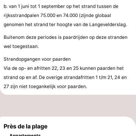
b. van 1 juni tot 1 september op het strand tussen de
être
villes
Sports
rijksstrandpalen 75.000 en 74.000 (zijnde globaal
-
genomen het strand ter hoogte van de Langevelderslag.
Piscines
-
Buitenom deze periodes is paardrijden op deze stranden
wel toegestaan.
Faire
-
Strandopgangen voor paarden
du
Randonnée
-
Via de op- en afritten 22, 23 en 25 kunnen paarden het
vélo
Équitation
-
strand op en af. De overige strandafritten 1 t/m 21, 24 en
27 zijn niet toegankelijk voor paarden.
Terrains
-
de
Surfen
-
golf
Peche
-
Près de la plage
Sportive
Equitation
Boire
Appartements