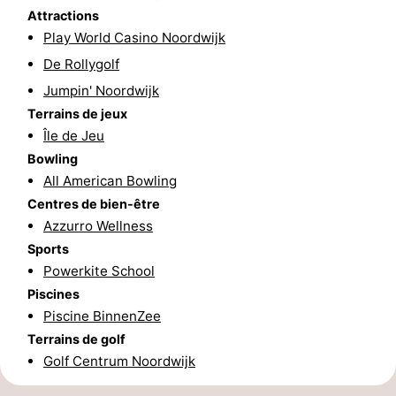
Attractions
Méridionale
-
Play World Casino Noordwijk
De Rollygolf
Leiden
Bollenstreek
Jumpin' Noordwijk
-
Terrains de jeux
Île de Jeu
Nature
-
Bowling
All American Bowling
Hollands
Katwijk
-
Centres de bien-être
Azzurro Wellness
Duin
Scheveningen
-
Sports
La
-
Powerkite School
Piscines
Haye
Rotterdam
-
Piscine BinnenZee
Terrains de golf
Rockanje
Météo
Golf Centrum Noordwijk
Contact