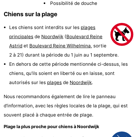
Possibilité de douche
De
-
Chiens sur la plage
Gouden
De
-
Les chiens sont interdits sur les
plages
Spar
Noordduinen
Duinresort
-
principales
de
Noordwijk
(
Boulevard Reine
Astrid
et
Boulevard Reine Wilhelmina
, sortie
Dunimar
Noordwijkse
-
2 à 21) durant la période du 1 juin au 1 septembre.
Duinen
Parc
Hôtels
En dehors de cette période mentionnée ci-dessus, les
chiens, qu'ils soient en liberté ou en laisse, sont
du
Last
autorisés sur les
plages
de
Noordwijk
.
Soleil
minutes
Plages
Nous recommandons également de lire le panneau
Voir
d'information, avec les règles locales de la plage, qui est
souvent placé à chaque entrée de plage.
et
Lieux
Plage la plus proche pour chiens à Noordwijk
faire
d'intérêt
-