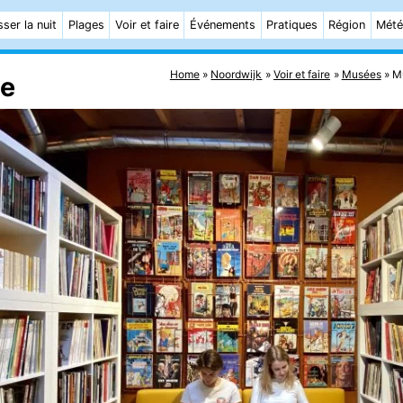
ser la nuit
Plages
Voir et faire
Événements
Pratiques
Région
Mét
Home
Noordwijk
Voir et faire
Musées
M
ée