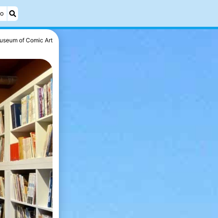
éo
useum of Comic Art