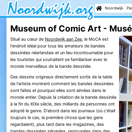
Noordwijk
Pas
Museum of Comic Art - Mus
Situé au cœur de
Noordwijk aan Zee
, le MoCA est
l'endroit idéal pour tous les amateurs de bandes
dessinées néerlandais et un lieu incontournable pour
les touristes qui souhaitent se familiariser avec le
monde merveilleux de la bande dessinée.
Des dessins originaux directement sortis de la table
de l'artiste montrent comment les bandes dessinées
sont faites et pourquoi elles sont aimées dans le
monde entier. Depuis la création de la bande dessinée
à la fin du XIXe siècle, des milliards de personnes ont
adopté le genre. D'abord dans les journaux (où c'était
toujours le cas, la première chose que les gens
regardaient), plus tard dans les magazines, des
bandes dessinées séparées, regroupées dans des