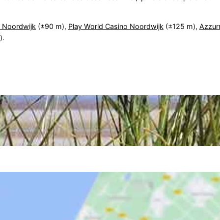
 Noordwijk
(±90 m),
Play World Casino Noordwijk
(±125 m),
Azzur
).