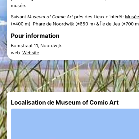
musée.
Suivant
Museum of Comic Art
près des Lieux d'intérêt:
Musée
(±400 m),
Phare de Noordwijk
(±650 m) &
Île de Jeu
(±700 m
Pour information
Bomstraat 11, Noordwijk
web.
Website
Localisation de Museum of Comic Art