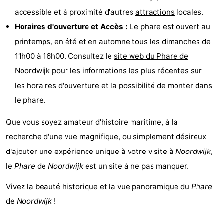
accessible et à proximité d'autres
attractions
locales.
et
Événements
Horaires d'ouverture et Accès :
Le phare est ouvert au
manger
Pratiques
printemps, en été et en automne tous les dimanches de
11h00 à 16h00. Consultez le
site web du Phare de
Forum
Noordwijk
pour les informations les plus récentes sur
Route
les horaires d'ouverture et la possibilité de monter dans
le phare.
-
Que vous soyez amateur d'histoire maritime, à la
Stationnement
Adresses
recherche d'une vue magnifique, ou simplement désireux
Médicales
Région
d'ajouter une expérience unique à votre visite à
Noordwijk
,
le
Phare
de
Noordwijk
est un site à ne pas manquer.
Hollande-
Vivez la beauté historique et la vue panoramique du
Phare
Septentrionale
-
de
Noordwijk
!
Nature
-