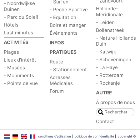
- Zandvoort
- Surfen
- Noordwijkse
Hollande-
Duinen
- Peche Sportive
Méridionale
- Parc du Soleil
- Equitation
- Leiden
Hôtels
Boire et manger
Bollenstreek
Last minutes
Événements
- Nature Hollands
ACTIVITÉS
INFOS
Duin
- Katwijk
Plages
PRATIQUES
- Scheveningen
Lieux d'intérêt
Route
- La Haye
- Musées
- Stationnement
- Rotterdam
- Monuments
Adresses
- Rockanje
- Points de vue
Médicales
Forum
AUTRE
À propos de nous
Contact
conditions d‘utilisation
|
politique de confidentialité
|
copyright ©