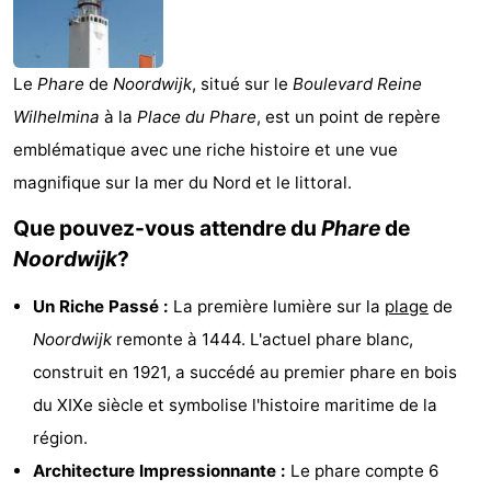
De
-
Gouden
De
-
Le
Phare
de
Noordwijk
, situé sur le
Boulevard Reine
Wilhelmina
à la
Place du Phare
, est un point de repère
Spar
Noordduinen
Duinresort
-
emblématique avec une riche histoire et une vue
Dunimar
Noordwijkse
-
magnifique sur la mer du Nord et le littoral.
Duinen
Parc
Hôtels
Que pouvez-vous attendre du
Phare
de
Noordwijk
?
du
Last
Un Riche Passé :
La première lumière sur la
plage
de
Soleil
minutes
Plages
Noordwijk
remonte à 1444. L'actuel phare blanc,
Voir
construit en 1921, a succédé au premier phare en bois
du XIXe siècle et symbolise l'histoire maritime de la
et
Lieux
région.
faire
d'intérêt
-
Architecture Impressionnante :
Le phare compte 6