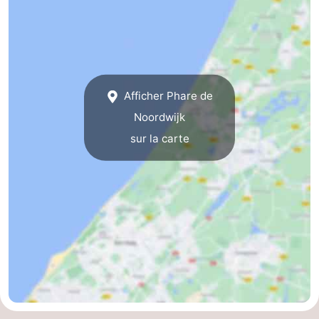
Méridionale
-
Leiden
Bollenstreek
-
Afficher Phare de
Noordwijk
Nature
-
sur la carte
Hollands
Katwijk
-
Duin
Scheveningen
-
La
-
Haye
Rotterdam
-
Rockanje
Météo
Contact