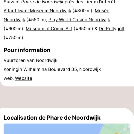
Suivant
Phare de Noordwijk
près des Lieux d'intérêt:
Schoorlse
Bergen
-
Atlantikwall Museum Noordwijk
(±300 m),
Musée
Noordwijk
(±550 m),
Play World Casino Noordwijk
Duinen
aan
Bergen
-
(±600 m),
Museum of Comic Art
(±650 m) &
De Rollygolf
Zee
Alkmaar
-
(±750 m).
Pour information
Egmond
-
Vuurtoren van Noordwijk
aan
Noordhollands
-
Koningin Wilhelmina Boulevard 35, Noordwijk
Zee
duinreservaat
Wijk
-
web.
Website
aan
Nature
-
Zee
Zuid-
Amsterdam
-
Localisation de Phare de Noordwijk
Kennermerland
Haarlem
-
Zandvoort
Hollande-