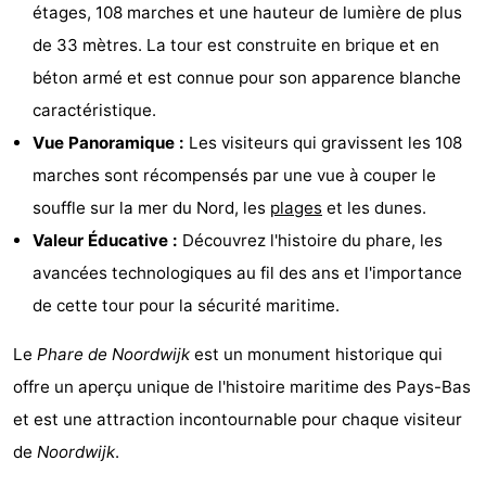
étages, 108 marches et une hauteur de lumière de plus
Musées
-
de 33 mètres. La tour est construite en brique et en
Monuments
-
béton armé et est connue pour son apparence blanche
caractéristique.
Points
Attractions
Vue Panoramique :
Les visiteurs qui gravissent les 108
de
-
marches sont récompensés par une vue à couper le
souffle sur la mer du Nord, les
plages
et les dunes.
vue
Croisières
-
Valeur Éducative :
Découvrez l'histoire du phare, les
Terrains
-
avancées technologiques au fil des ans et l'importance
de cette tour pour la sécurité maritime.
de
Aires
-
Le
Phare de Noordwijk
est un monument historique qui
jeux
de
Experiences
Centres
offre un aperçu unique de l'histoire maritime des Pays-Bas
jeux
de
Villages
et est une attraction incontournable pour chaque visiteur
de
Noordwijk
.
intérieures
bien-
&
Nature