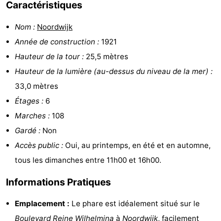
Caractéristiques
être
villes
Sports
Nom :
Noordwijk
-
Année de construction :
1921
Hauteur de la tour :
25,5 mètres
Piscines
-
Hauteur de la lumière (au-dessus du niveau de la mer) :
Faire
-
33,0 mètres
Étages :
6
du
Randonnée
-
Marches :
108
vélo
Équitation
-
Gardé :
Non
Accès public :
Oui, au printemps, en été et en automne,
Terrains
-
tous les dimanches entre 11h00 et 16h00.
de
Surfen
-
Informations Pratiques
golf
Peche
-
Emplacement :
Le phare est idéalement situé sur le
Sportive
Equitation
Boire
Boulevard Reine Wilhelmina
à
Noordwijk
, facilement