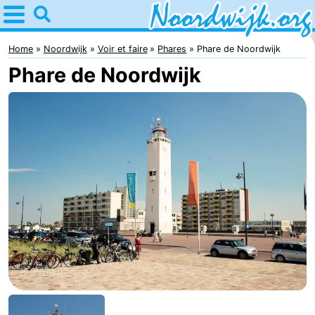
Home
Noordwijk
Home
Noordwijk
Voir et faire
Phares
Phare de Noordwijk
Phare de Noordwijk
Astuces
Avec
les
Passer
enfants
la
Appartements
nuit
Campings
Chambre
d'hôtes
Chaumières
-