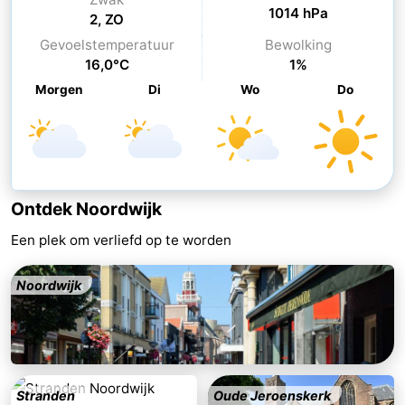
1014 hPa
2, ZO
Steden
Sporten
Gevoelstemperatuur
Bewolking
16,0°C
1%
-
Morgen
Di
Wo
Do
Zwembaden
-
Fietsen
-
Wandelen
-
Ontdek Noordwijk
Paardrijden
-
Een plek om verliefd op te worden
Golfbanen
-
Noordwijk
Surfen
Eten
en
Evenementen
drinken
Praktisch
Stranden
Oude Jeroenskerk