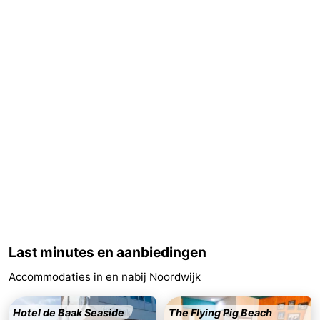
Schoorlse
Bergen
-
Duinen
aan
Bergen
-
Zee
Alkmaar
-
Egmond
-
aan
Noordhollands
-
Zee
duinreservaat
Wijk
-
aan
Natuur
-
Zee
Zuid-
Amsterdam
-
Last minutes en aanbiedingen
Accommodaties in en nabij Noordwijk
Kennermerland
Haarlem
-
Zandvoort
Zuid-
Hotel de Baak Seaside
The Flying Pig Beach