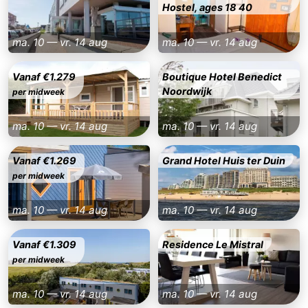
Hostel, ages 18 40
Holland
-
ma. 10 — vr. 14 aug
ma. 10 — vr. 14 aug
Leiden
Bollenstreek
Vanaf €1.279
Boutique Hotel Benedict
-
Noordwijk
per midweek
Natuur
-
ma. 10 — vr. 14 aug
ma. 10 — vr. 14 aug
Hollands
Katwijk
-
Vanaf €1.269
Grand Hotel Huis ter Duin
per midweek
Duin
Scheveningen
-
Den
-
ma. 10 — vr. 14 aug
ma. 10 — vr. 14 aug
Haag
Rotterdam
-
Vanaf €1.309
Residence Le Mistral
per midweek
Rockanje
Weer
ma. 10 — vr. 14 aug
ma. 10 — vr. 14 aug
Contact