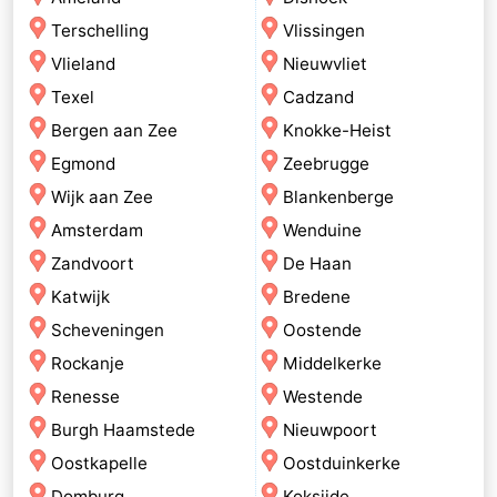
Terschelling
Vlissingen
Vlieland
Nieuwvliet
Texel
Cadzand
Bergen aan Zee
Knokke-Heist
Egmond
Zeebrugge
Wijk aan Zee
Blankenberge
Amsterdam
Wenduine
Zandvoort
De Haan
Katwijk
Bredene
Scheveningen
Oostende
Rockanje
Middelkerke
Renesse
Westende
Burgh Haamstede
Nieuwpoort
Oostkapelle
Oostduinkerke
Domburg
Koksijde