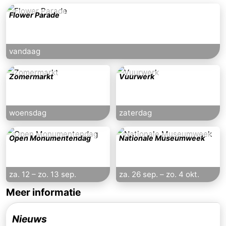
Flower Parade
vandaag
Zomermarkt
Vuurwerk
woensdag
zaterdag
Open Monumentendag
Nationale Museumweek
za. 12
–
zo. 13 sep.
za. 26 sep.
–
zo. 4 okt.
Meer informatie
Nieuws