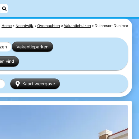
Home
Noordwijk
Overnachten
Vakantiehuizen
Duinresort Dunimar
izen
Vakantieparken
en vind
Kaart weergave