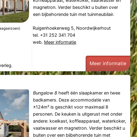
koffieapparaat, waterkoker, vaatwasser en
magnetron. Verder beschikt u buiten over
een bijbehorende tuin met tuinmeubilair.
Ruigenhoekerweg 5, Noordwijkerhout
laagseizoen)
tel. +31 252 341 704
web.
Meer informatie
Meer informatie
verleg.
Bungalow 8
heeft één slaapkamer en twee
badkamers. Deze accommodatie van
±124m² is geschikt voor maximaal 8
personen. De keuken is uitgerust met onder
andere: koelkast, koffieapparaat, waterkoker,
vaatwasser en magnetron. Verder beschikt u
buiten over een bijbehorende tuin met