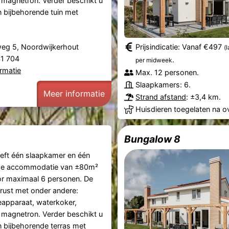
magnetron. Verder beschikt u
n bijbehorende tuin met
eg 5, Noordwijkerhout
Prijsindicatie: Vanaf €497
(
41 704
.
per midweek
rmatie
Max. 12 personen.
Slaapkamers: 6.
Meer informatie
Strand afstand
: ±3,4 km.
Huisdieren toegelaten na o
Bungalow 8
eft één slaapkamer en één
ze accommodatie van ±80m²
or maximaal 6 personen. De
erust met onder andere:
ieapparaat, waterkoker,
magnetron. Verder beschikt u
n bijbehorende terras met