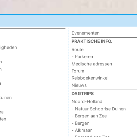
Evenementen
PRAKTISCHE INFO.
digheden
Route
- Parkeren
n
Medische adressen
n
Forum
Reisboekenwinkel
n
Nieuws
DAGTRIPS
tuinen
Noord-Holland
- Natuur Schoorlse Duinen
ra
- Bergen aan Zee
den
- Bergen
- Alkmaar