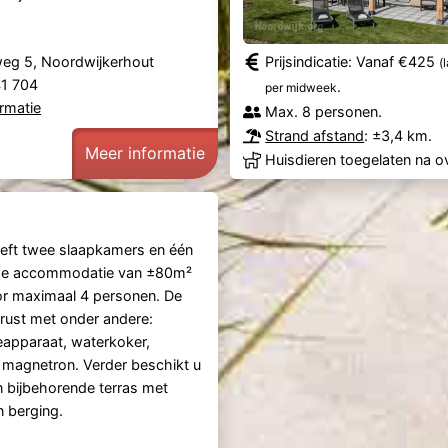
eg 5, Noordwijkerhout
Prijsindicatie: Vanaf €425
(
41 704
.
per midweek
rmatie
Max. 8 personen.
Strand afstand
: ±3,4 km.
Meer informatie
Huisdieren toegelaten na o
eft twee slaapkamers en één
ze accommodatie van ±80m²
or maximaal 4 personen. De
erust met onder andere:
ieapparaat, waterkoker,
magnetron. Verder beschikt u
n bijbehorende terras met
n berging.