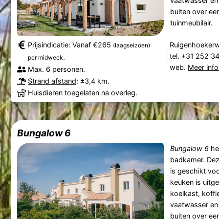
vaatwasser en 
buiten over ee
tuinmeubilair.
Prijsindicatie: Vanaf €265
Ruigenhoekerw
(laagseizoen)
tel. +31 252 3
.
per midweek
web.
Meer info
Max. 6 personen.
Strand afstand
: ±3,4 km.
Huisdieren toegelaten na overleg.
Bungalow 6
Bungalow 6
he
badkamer. De
is geschikt vo
keuken is uitg
koelkast, koff
vaatwasser en 
buiten over ee