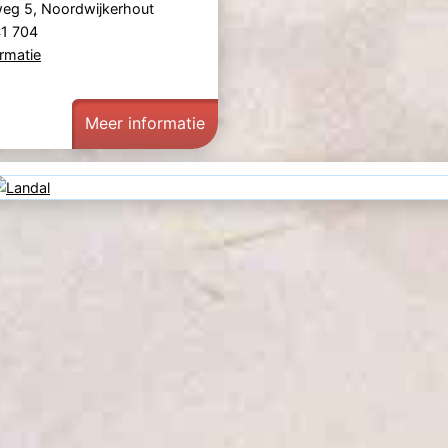
eg 5, Noordwijkerhout
41 704
rmatie
Meer informatie