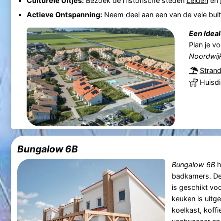
Culturele Uitjes:
Bezoek de historische steden
Leiden
en
Actieve Ontspanning:
Neem deel aan een van de vele buit
Een Idea
Plan je v
Noordwij
Strand
Huisdi
Bungalow 6B
Bungalow 6B
h
badkamers. D
is geschikt vo
keuken is uitg
koelkast, koff