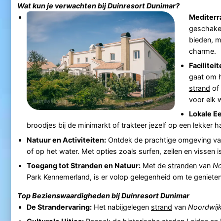
Wat kun je verwachten bij
Duinresort Dunimar
?
Mediterr
geschakel
bieden, m
charme.
Facilitei
gaat om 
strand
of 
voor elk w
Lokale E
broodjes bij de minimarkt of trakteer jezelf op een lekker h
Natuur en Activiteiten:
Ontdek de prachtige omgeving v
of op het water. Met opties zoals surfen, zeilen en vissen is 
Toegang tot
Stranden
en Natuur:
Met de
stranden
van
No
Park Kennemerland, is er volop gelegenheid om te genieten
Top Bezienswaardigheden bij
Duinresort Dunimar
De Strandervaring:
Het nabijgelegen
strand
van
Noordwij