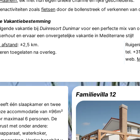
Haarlem
, elk met hun eigen unieke charme en rijke geschiedenis.
enactiviteiten zoals
fietsen
door de bollenstreek of verkennen van 
le Vakantiebestemming
olgende vakantie bij
Duinresort Dunimar
voor een perfecte mix van o
kerhout
en ervaar een onvergetelijke vakantie in Mediterrane stijl!
 afstand
: ±2,5 km.
Ruigen
tel. +
eren toegelaten na overleg.
web.
M
Familievilla 12
eeft één slaapkamer en twee
eze accommodatie van ±96m²
or maximaal 6 personen. De
erust met onder andere:
ieapparaat, waterkoker,