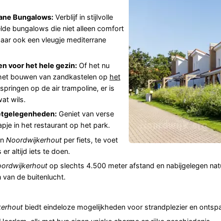
ane Bungalows:
Verblijf in stijlvolle
de bungalows die niet alleen comfort
aar ook een vleugje mediterrane
ten voor het hele gezin:
Of het nu
het bouwen van zandkastelen op
het
springen op de air trampoline, er is
at wils.
etgelegenheden:
Geniet van verse
apje in het restaurant op het park.
an
Noordwijkerhout
per fiets, te voet
er altijd iets te doen.
ordwijkerhout
op slechts 4.500 meter afstand en nabijgelegen nat
 van de buitenlucht.
kerhout
biedt eindeloze mogelijkheden voor strandplezier en ontsp