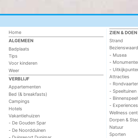
Home
ZIEN & DOEN
Strand
ALGEMEEN
Bezienswaar
Badplaats
- Musea
Tips
- Monumente
Voor kinderen
- Uitkijkpunte
Weer
Attracties
VERBLIJF
- Rondvaarte
Appartementen
- Speeltuinen
Bed (& breakfasts)
- Binnenspeel
Campings
- Experiences
Hotels
Wellness cent
Vakantiehuizen
Dorpen & Ste
- De Gouden Spar
Natuur
- De Noordduinen
Sporten
- Duinresort Dunimar