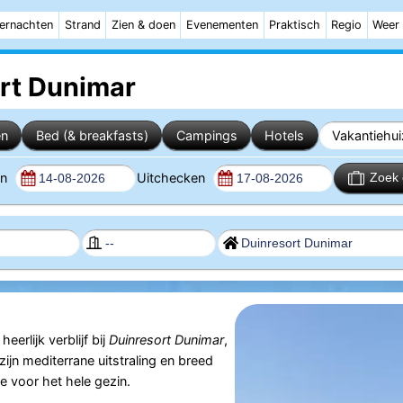
ernachten
Strand
Zien & doen
Evenementen
Praktisch
Regio
Weer
rt Dunimar
en
Bed (& breakfasts)
Campings
Hotels
Vakantiehu
en
Uitchecken
Zoek 
heerlijk verblijf bij
Duinresort Dunimar
,
zijn mediterrane uitstraling en breed
je voor het hele gezin.