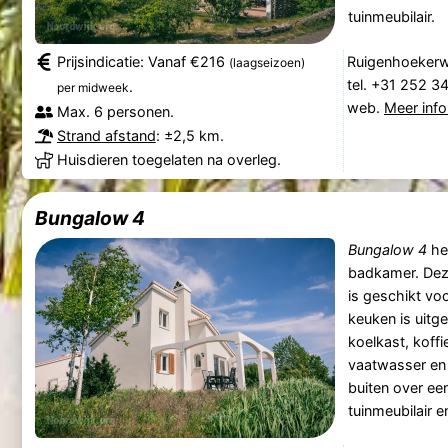
tuinmeubilair.
Prijsindicatie: Vanaf €216
Ruigenhoekerw
(laagseizoen)
tel. +31 252 3
.
per midweek
web.
Meer info
Max. 6 personen.
Strand afstand
: ±2,5 km.
Huisdieren toegelaten na overleg.
Bungalow 4
Bungalow 4
he
badkamer. De
is geschikt vo
keuken is uitg
koelkast, koff
vaatwasser en 
buiten over ee
tuinmeubilair e