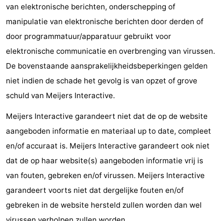
van elektronische berichten, onderschepping of
Steden
Sporten
manipulatie van elektronische berichten door derden of
door programmatuur/apparatuur gebruikt voor
-
elektronische communicatie en overbrenging van virussen.
Zwembaden
-
De bovenstaande aansprakelijkheidsbeperkingen gelden
niet indien de schade het gevolg is van opzet of grove
Fietsen
-
schuld van Meijers Interactive.
Wandelen
-
Meijers Interactive garandeert niet dat de op de website
Paardrijden
-
aangeboden informatie en materiaal up to date, compleet
en/of accuraat is. Meijers Interactive garandeert ook niet
Golfbanen
-
dat de op haar website(s) aangeboden informatie vrij is
Surfen
Eten
van fouten, gebreken en/of virussen. Meijers Interactive
garandeert voorts niet dat dergelijke fouten en/of
en
Evenementen
gebreken in de website hersteld zullen worden dan wel
drinken
Praktisch
virussen verholpen zullen worden.