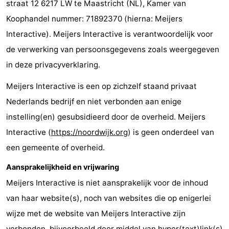
straat 12 6217 LW te Maastricht (NL), Kamer van
-
Koophandel nummer: 71892370 (hierna: Meijers
Interactive). Meijers Interactive is verantwoordelijk voor
De
-
de verwerking van persoonsgegevens zoals weergegeven
Gouden
De
-
in deze privacyverklaring.
Spar
Noordduinen
Duinresort
-
Meijers Interactive is een op zichzelf staand privaat
Nederlands bedrijf en niet verbonden aan enige
Dunimar
Noordwijkse
-
instelling(en) gesubsidieerd door de overheid. Meijers
Duinen
Parc
Last
Interactive (
https://noordwijk.org
) is geen onderdeel van
een gemeente of overheid.
du
minutes
Strand
Aansprakelijkheid en vrijwaring
Soleil
Zien
Meijers Interactive is niet aansprakelijk voor de inhoud
&
Bezienswaardigheden
van haar website(s), noch van websites die op enigerlei
wijze met de website van Meijers Interactive zijn
doen
-
verbonden, bijvoorbeeld door middel van hyper(text)link(s)