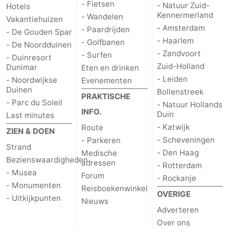
- Fietsen
- Natuur Zuid-
Hotels
Kennermerland
- Wandelen
Vakantiehuizen
- Amsterdam
- Paardrijden
- De Gouden Spar
- Haarlem
- Golfbanen
- De Noordduinen
- Zandvoort
- Surfen
- Duinresort
Zuid-Holland
Dunimar
Eten en drinken
- Leiden
- Noordwijkse
Evenementen
Duinen
Bollenstreek
PRAKTISCHE
- Parc du Soleil
- Natuur Hollands
INFO.
Duin
Last minutes
- Katwijk
Route
ZIEN & DOEN
- Scheveningen
- Parkeren
Strand
- Den Haag
Medische
Bezienswaardigheden
adressen
- Rotterdam
- Musea
Forum
- Rockanje
- Monumenten
Reisboekenwinkel
OVERIGE
- Uitkijkpunten
Nieuws
Adverteren
Over ons