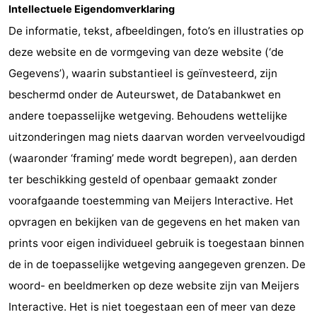
Intellectuele Eigendomverklaring
Holland
-
De informatie, tekst, afbeeldingen, foto’s en illustraties op
deze website en de vormgeving van deze website (‘de
Leiden
Bollenstreek
Gegevens’), waarin substantieel is geïnvesteerd, zijn
-
beschermd onder de Auteurswet, de Databankwet en
andere toepasselijke wetgeving. Behoudens wettelijke
Natuur
-
uitzonderingen mag niets daarvan worden verveelvoudigd
Hollands
Katwijk
-
(waaronder ‘framing’ mede wordt begrepen), aan derden
ter beschikking gesteld of openbaar gemaakt zonder
Duin
Scheveningen
-
voorafgaande toestemming van Meijers Interactive. Het
Den
-
opvragen en bekijken van de gegevens en het maken van
prints voor eigen individueel gebruik is toegestaan binnen
Haag
Rotterdam
-
de in de toepasselijke wetgeving aangegeven grenzen. De
Rockanje
Weer
woord- en beeldmerken op deze website zijn van Meijers
Interactive. Het is niet toegestaan een of meer van deze
Contact