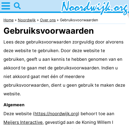
Home
Noordwijk
Home
Noordwijk
Over ons
Gebruiksvoorwaarden
Gebruiksvoorwaarden
Tips
Lees deze gebruiksvoorwaarden zorgvuldig door alvorens
Voor
deze website te gebruiken. Door deze website te
kinderen
Overnachten
gebruiken, geeft u aan kennis te hebben genomen van en
akkoord te gaan met de gebruiksvoorwaarden. Indien u
Appartementen
niet akkoord gaat met één of meerdere
Bed
gebruiksvoorwaarden, dient u geen gebruik te maken deze
website.
(&
Campings
Algemeen
breakfasts)
Hotels
Deze website (
https://noordwijk.org
) behoort toe aan
Meijers Interactive
, gevestigd aan de Koning Willem I
Vakantiehuizen