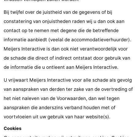
Forum
Bij twijfel over de juistheid van de gegevens of bij
constatering van onjuistheden raden wij u dan ook aan
Route
contact op te nemen met degene die de betreffende
-
informatie aanbiedt (veelal de accommodatieverhuurder).
Meijers Interactive is dan ook niet verantwoordelijk voor
Parkeren
Reisboekenwinkel
de schade die direct of indirect ontstaat door gebruik van
Nieuws
de informatie die u ontleent aan Meijers Interactive.
Medische
U vrijwaart Meijers Interactive voor alle schade als gevolg
van aanspraken van derden ter zake van de overtreding of
adressen
Regio
het niet naleven van de Voorwaarden, dan wel tegen
Noord-
aanspraken die anderszins verband houden met of
voortvloeien uit uw gebruik van haar website(s).
Holland
-
Cookies
Natuur
-