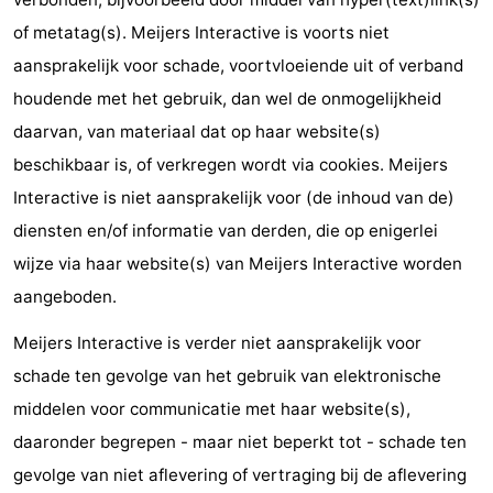
Musea
-
of metatag(s). Meijers Interactive is voorts niet
aansprakelijk voor schade, voortvloeiende uit of verband
Monumenten
-
houdende met het gebruik, dan wel de onmogelijkheid
Uitkijkpunten
Attracties
daarvan, van materiaal dat op haar website(s)
beschikbaar is, of verkregen wordt via cookies. Meijers
-
Interactive is niet aansprakelijk voor (de inhoud van de)
Rondvaarten
-
diensten en/of informatie van derden, die op enigerlei
wijze via haar website(s) van Meijers Interactive worden
Speeltuinen
-
aangeboden.
Binnenspeeltuinen
-
Meijers Interactive is verder niet aansprakelijk voor
schade ten gevolge van het gebruik van elektronische
Experiences
Wellness
middelen voor communicatie met haar website(s),
centra
Dorpen
daaronder begrepen - maar niet beperkt tot - schade ten
gevolge van niet aflevering of vertraging bij de aflevering
&
Natuur