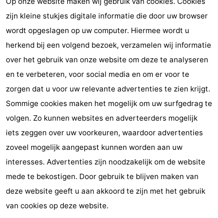
Op onze website maken wij gebruik van cookies. Cookies
zijn kleine stukjes digitale informatie die door uw browser
Schoorlse
Bergen
-
wordt opgeslagen op uw computer. Hiermee wordt u
Duinen
aan
Bergen
-
herkend bij een volgend bezoek, verzamelen wij informatie
over het gebruik van onze website om deze te analyseren
Zee
Alkmaar
-
en te verbeteren, voor social media en om er voor te
Egmond
-
zorgen dat u voor uw relevante advertenties te zien krijgt.
Sommige cookies maken het mogelijk om uw surfgedrag te
aan
Noordhollands
-
volgen. Zo kunnen websites en adverteerders mogelijk
Zee
duinreservaat
Wijk
-
iets zeggen over uw voorkeuren, waardoor advertenties
zoveel mogelijk aangepast kunnen worden aan uw
aan
Natuur
-
interesses. Advertenties zijn noodzakelijk om de website
Zee
Zuid-
Amsterdam
-
mede te bekostigen. Door gebruik te blijven maken van
deze website geeft u aan akkoord te zijn met het gebruik
Kennermerland
Haarlem
-
van cookies op deze website.
Zandvoort
Zuid-