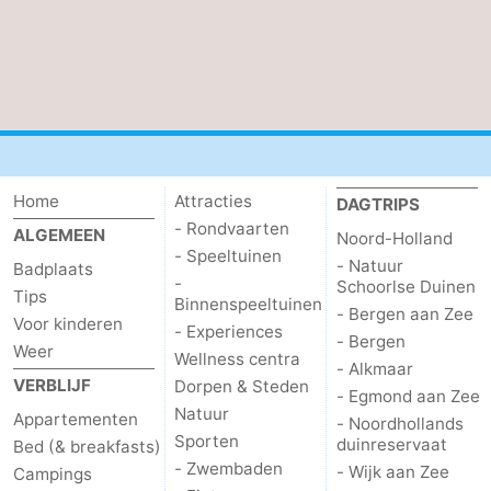
Steden
Sporten
-
Zwembaden
-
Fietsen
-
Home
Attracties
DAGTRIPS
Wandelen
-
- Rondvaarten
ALGEMEEN
Noord-Holland
- Speeltuinen
- Natuur
Badplaats
Paardrijden
-
-
Schoorlse Duinen
Tips
Binnenspeeltuinen
- Bergen aan Zee
Voor kinderen
Golfbanen
-
- Experiences
- Bergen
Weer
Wellness centra
- Alkmaar
Surfen
Eten
VERBLIJF
Dorpen & Steden
- Egmond aan Zee
Natuur
Appartementen
- Noordhollands
en
Evenementen
Sporten
duinreservaat
Bed (& breakfasts)
- Zwembaden
- Wijk aan Zee
Campings
drinken
Praktisch