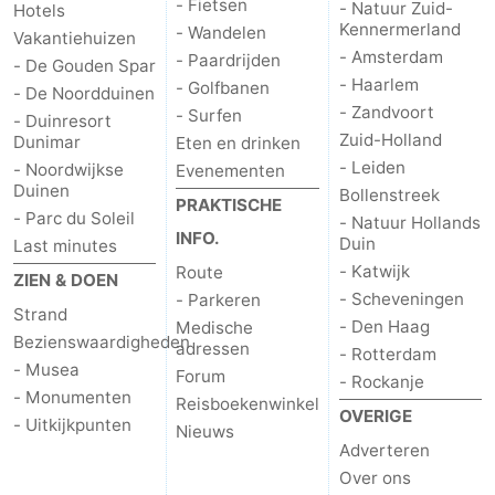
- Fietsen
- Natuur Zuid-
Hotels
Kennermerland
- Wandelen
Forum
Vakantiehuizen
- Amsterdam
- Paardrijden
- De Gouden Spar
Route
- Haarlem
- Golfbanen
- De Noordduinen
- Zandvoort
- Surfen
- Duinresort
-
Zuid-Holland
Dunimar
Eten en drinken
- Leiden
- Noordwijkse
Evenementen
Parkeren
Reisboekenwinkel
Duinen
Bollenstreek
PRAKTISCHE
- Parc du Soleil
- Natuur Hollands
Nieuws
INFO.
Duin
Last minutes
- Katwijk
Route
ZIEN & DOEN
Medische
- Scheveningen
- Parkeren
Strand
- Den Haag
Medische
adressen
Regio
Bezienswaardigheden
adressen
- Rotterdam
- Musea
Forum
Noord-
- Rockanje
- Monumenten
Reisboekenwinkel
OVERIGE
- Uitkijkpunten
Holland
-
Nieuws
Adverteren
Over ons
Natuur
-