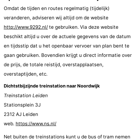
-
Omdat de tijden en routes regelmatig (tijdelijk)
veranderen, adviseren wij altijd om de website
De
-
http://www.9292.nl/
te gebruiken. Via deze website
Gouden
De
-
beschikt altijd u over de actuele gegevens van de datum
en tijdsstip dat u het openbaar vervoer van plan bent te
Spar
Noordduinen
Duinresort
-
gaan gebruiken. Bovendien krijgt u direct informatie over
Dunimar
Noordwijkse
-
de prijs, de totale reistijd, overstapplaatsen,
overstaptijden, etc.
Duinen
Parc
Last
Dichtstbijzijnde treinstation naar Noordwijk
du
minutes
Strand
Treinstation Leiden
Stationsplein 3J
Soleil
Zien
2312 AJ Leiden
&
Bezienswaardigheden
web.
https://www.ns.nl/
doen
-
Net buiten de treinstations kunt u de bus of tram nemen