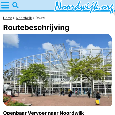
Home
Noordwijk
Home
Noordwijk
Route
Routebeschrijving
Tips
Voor
kinderen
Overnachten
Appartementen
Bed
(&
Campings
breakfasts)
Hotels
Vakantiehuizen
Openbaar Vervoer naar Noordwijk