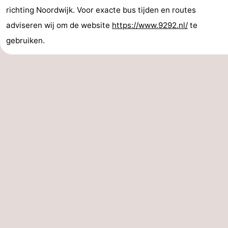
richting Noordwijk. Voor exacte bus tijden en routes
Musea
-
adviseren wij om de website
https://www.9292.nl/
te
Monumenten
-
gebruiken.
Uitkijkpunten
Attracties
-
Rondvaarten
-
Speeltuinen
-
Binnenspeeltuinen
-
Experiences
Wellness
centra
Dorpen
&
Natuur