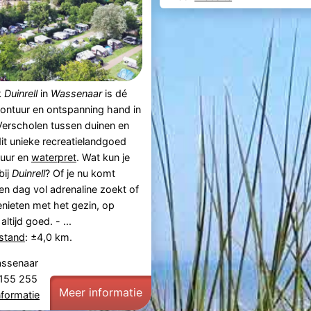
k
Duinrell
in
Wassenaar
is dé
ontuur en ontspanning hand in
Verscholen tussen duinen en
dit unieke recreatielandgoed
tuur en
waterpret
. Wat kun je
bij
Duinrell
? Of je nu komt
n dag vol adrenaline zoekt of
genieten met het gezin, op
 altijd goed. - ...
fstand
: ±4,0 km.
Wassenaar
5 155 255
Meer informatie
nformatie