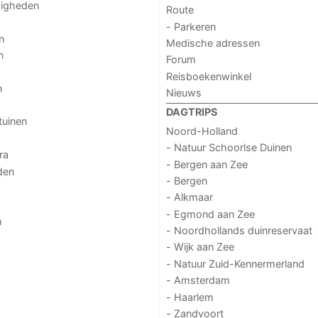
digheden
Route
- Parkeren
n
Medische adressen
n
Forum
Reisboekenwinkel
n
Nieuws
DAGTRIPS
tuinen
Noord-Holland
- Natuur Schoorlse Duinen
ra
- Bergen aan Zee
den
- Bergen
- Alkmaar
- Egmond aan Zee
n
- Noordhollands duinreservaat
- Wijk aan Zee
- Natuur Zuid-Kennermerland
- Amsterdam
- Haarlem
- Zandvoort