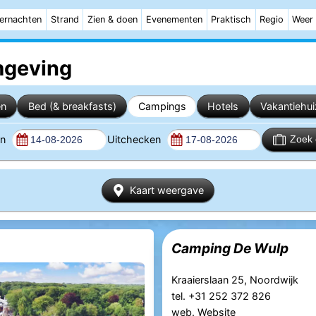
ernachten
Strand
Zien & doen
Evenementen
Praktisch
Regio
Weer
geving
en
Bed (& breakfasts)
Campings
Hotels
Vakantiehu
en
Uitchecken
Zoek 
Kaart weergave
Camping De Wulp
Kraaierslaan 25, Noordwijk
tel. +31 252 372 826
web.
Website