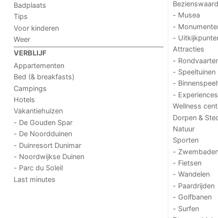
Bezienswaar
Badplaats
- Musea
Tips
- Monumente
Voor kinderen
- Uitkijkpunte
Weer
Attracties
VERBLIJF
- Rondvaarte
Appartementen
- Speeltuinen
Bed (& breakfasts)
- Binnenspeel
Campings
- Experiences
Hotels
Wellness cent
Vakantiehuizen
Dorpen & Ste
- De Gouden Spar
Natuur
- De Noordduinen
Sporten
- Duinresort Dunimar
- Zwembade
- Noordwijkse Duinen
- Fietsen
- Parc du Soleil
- Wandelen
Last minutes
- Paardrijden
- Golfbanen
- Surfen