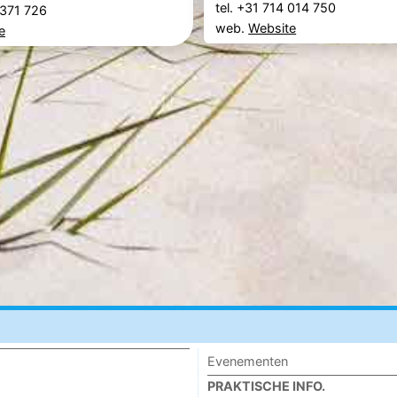
tel. +31 714 014 750
2 371 726
web.
Website
e
Evenementen
PRAKTISCHE INFO.