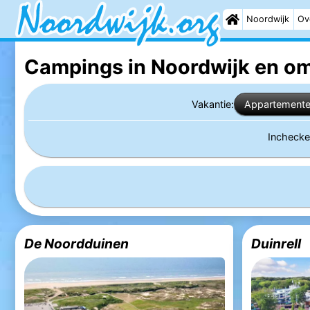
Noordwijk
Ov
Campings in Noordwijk
en om
Vakantie:
Appartement
Incheck
De Noordduinen
Duinrell