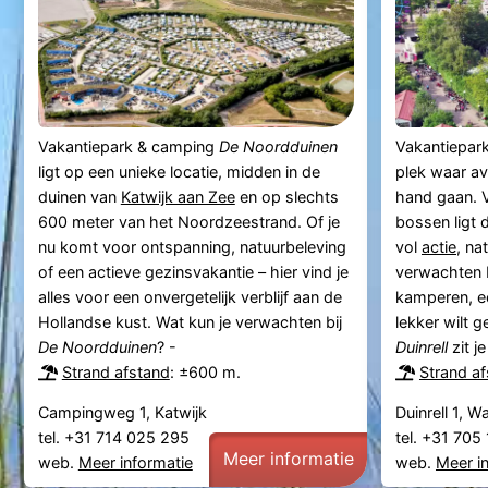
Vakantiepark & camping
De Noordduinen
Vakantiepar
ligt op een unieke locatie, midden in de
plek waar av
duinen van
Katwijk aan Zee
en op slechts
hand gaan. 
600 meter van het Noordzeestrand. Of je
bossen ligt 
nu komt voor ontspanning, natuurbeleving
vol
actie
, na
of een actieve gezinsvakantie – hier vind je
verwachten 
alles voor een onvergetelijk verblijf aan de
kamperen, ee
Hollandse kust. Wat kun je verwachten bij
lekker wilt 
De Noordduinen
? -
Duinrell
zit je
Strand afstand
: ±600 m.
Strand a
Campingweg 1, Katwijk
Duinrell 1, 
tel. +31 714 025 295
tel. +31 70
Meer informatie
web.
Meer informatie
web.
Meer i