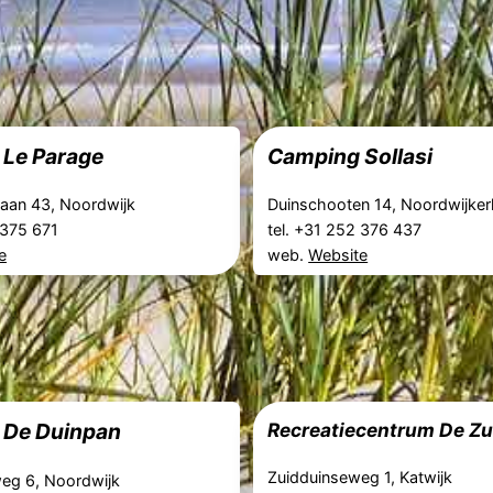
Le Parage
Camping Sollasi
laan 43, Noordwijk
Duinschooten 14, Noordwijker
2 375 671
tel. +31 252 376 437
e
web.
Website
 De Duinpan
Recreatiecentrum De Z
Zuidduinseweg 1, Katwijk
eg 6, Noordwijk