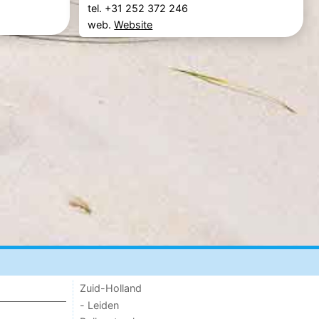
tel. +31 252 372 246
web.
Website
Zuid-Holland
- Leiden