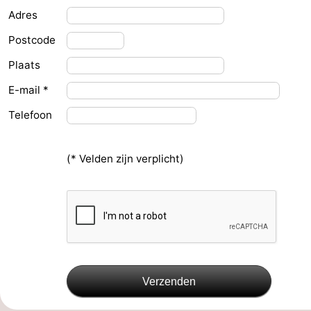
Adres
Musea
-
Postcode
Monumenten
-
Plaats
Uitkijkpunten
Attracties
E-mail *
-
Telefoon
Rondvaarten
-
(* Velden zijn verplicht)
Speeltuinen
-
Binnenspeeltuinen
-
Experiences
Wellness
centra
Dorpen
Verzenden
&
Natuur