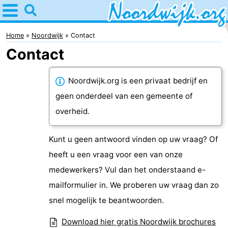
Home
Noordwijk
Home
Noordwijk
Contact
Contact
Tips
Voor
Noordwijk.org is een privaat bedrijf en
geen onderdeel van een gemeente of
kinderen
Overnachten
overheid.
Appartementen
Kunt u geen antwoord vinden op uw vraag? Of
Bed
heeft u een vraag voor een van onze
medewerkers? Vul dan het onderstaand e-
(&
Campings
mailformulier in. We proberen uw vraag dan zo
breakfasts)
Hotels
snel mogelijk te beantwoorden.
Vakantiehuizen
Download hier gratis Noordwijk brochures