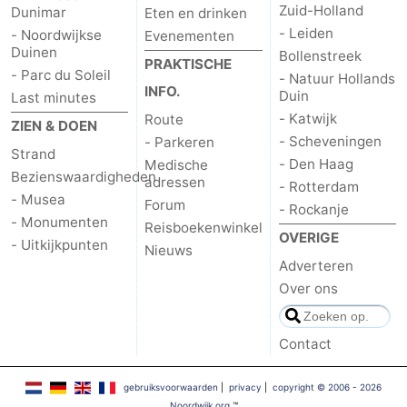
Zuid-Holland
Dunimar
Eten en drinken
Forum
- Leiden
- Noordwijkse
Evenementen
Duinen
Bollenstreek
PRAKTISCHE
Route
- Parc du Soleil
- Natuur Hollands
INFO.
Duin
Last minutes
-
- Katwijk
Route
ZIEN & DOEN
- Scheveningen
- Parkeren
Parkeren
Reisboekenwinkel
Strand
- Den Haag
Medische
Bezienswaardigheden
adressen
- Rotterdam
Nieuws
- Musea
Forum
- Rockanje
- Monumenten
Reisboekenwinkel
Medische
OVERIGE
- Uitkijkpunten
Nieuws
Adverteren
adressen
Regio
Over ons
Noord-
Contact
Holland
-
gebruiksvoorwaarden
|
privacy
|
copyright © 2006 - 2026
Natuur
-
Noordwijk.org
™