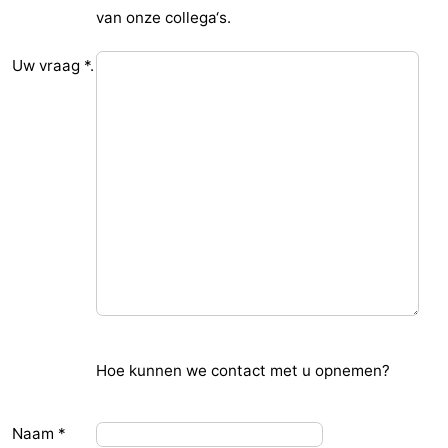
van onze collega‘s.
-
Uw vraag *.
De
-
Gouden
De
-
Spar
Noordduinen
Duinresort
-
Dunimar
Noordwijkse
-
Duinen
Parc
Last
du
minutes
Strand
Soleil
Zien
Hoe kunnen we contact met u opnemen?
&
Bezienswaardigheden
doen
-
Naam *