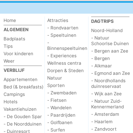
Steden
Sporten
Home
Attracties
DAGTRIPS
-
- Rondvaarten
ALGEMEEN
Noord-Holland
Zwembaden
-
- Speeltuinen
- Natuur
Badplaats
-
Schoorlse Duinen
Tips
Binnenspeeltuinen
Fietsen
-
- Bergen aan Zee
Voor kinderen
- Experiences
- Bergen
Weer
Wandelen
-
Wellness centra
- Alkmaar
VERBLIJF
Dorpen & Steden
- Egmond aan Zee
Paardrijden
-
Natuur
Appartementen
- Noordhollands
Sporten
duinreservaat
Bed (& breakfasts)
Golfbanen
-
- Zwembaden
- Wijk aan Zee
Campings
- Fietsen
- Natuur Zuid-
Hotels
Surfen
Eten
Kennermerland
- Wandelen
Vakantiehuizen
- Amsterdam
- Paardrijden
en
Evenementen
- De Gouden Spar
- Haarlem
- Golfbanen
- De Noordduinen
drinken
Praktisch
- Zandvoort
- Surfen
- Duinresort