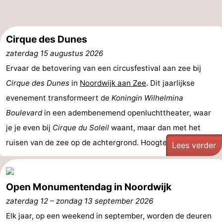
Steden
Sporten
-
Cirque des Dunes
zaterdag 15 augustus 2026
Zwembaden
-
Ervaar de betovering van een circusfestival aan zee bij
Fietsen
-
Cirque des Dunes
in
Noordwijk aan Zee
. Dit jaarlijkse
evenement transformeert de
Koningin Wilhelmina
Wandelen
-
Boulevard
in een adembenemend openluchttheater, waar
Paardrijden
-
je je even bij
Cirque du Soleil
waant, maar dan met het
ruisen van de zee op de achtergrond. Hoogtepunten van ...
Lees verder
Golfbanen
-
Surfen
Eten
Open Monumentendag in Noordwijk
en
Evenementen
zaterdag 12
–
zondag 13 september 2026
drinken
Praktisch
Elk jaar, op een weekend in september, worden de deuren