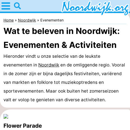
Home
Noordwijk
Home
Noordwijk
Evenementen
Wat te beleven in Noordwijk:
Tips
Evenementen & Activiteiten
Voor
Hieronder vindt u onze selectie van de leukste
kinderen
Overnachten
evenementen in
Noordwijk
en de omliggende regio. Vooral
Appartementen
in de zomer zijn er bijna dagelijks festiviteiten, variërend
van markten en folklore tot muziekoptredens en
Bed
sportevenementen. Maar ook buiten het zomerseizoen
(&
Campings
valt er volop te genieten van diverse activiteiten.
breakfasts)
Hotels
Vakantiehuizen
Flower Parade