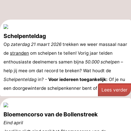
Holland
-
Leiden
Bollenstreek
Schelpenteldag
-
Op
zaterdag 21 maart 2026
trekken we weer massaal naar
Natuur
-
de
stranden
om schelpen te tellen! Vorig jaar telden
enthousiaste deelnemers samen bijna
50.000 schelpen
–
Hollands
Katwijk
-
help jij mee om dat record te breken? Wat houdt de
Duin
Scheveningen
-
Schelpenteldag
in? -
Voor iedereen toegankelijk:
Of je nu
een doorgewinterde schelpenkenner bent of voor het ...
Den
-
Lees verder
Haag
Rotterdam
-
Bloemencorso van de Bollenstreek
Rockanje
Weer
Eind april
Contact