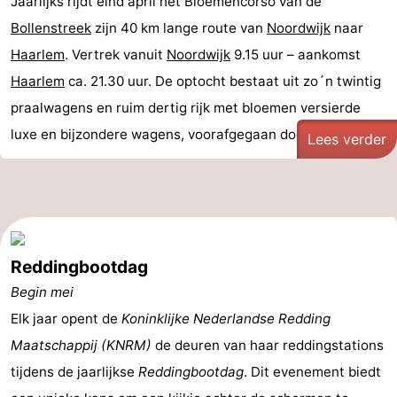
Jaarlijks rijdt eind april het Bloemencorso van de
Bollenstreek
zijn 40 km lange route van
Noordwijk
naar
Haarlem
. Vertrek vanuit
Noordwijk
9.15 uur – aankomst
Haarlem
ca. 21.30 uur. De optocht bestaat uit zo´n twintig
praalwagens en ruim dertig rijk met bloemen versierde
luxe en bijzondere wagens, voorafgegaan door ...
Lees verder
Reddingbootdag
Begin mei
Elk jaar opent de
Koninklijke Nederlandse Redding
Maatschappij (KNRM)
de deuren van haar reddingstations
tijdens de jaarlijkse
Reddingbootdag
. Dit evenement biedt