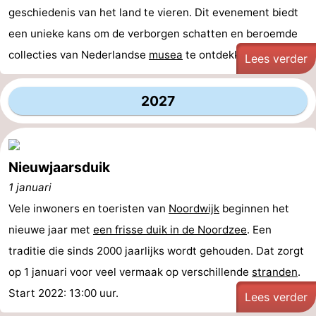
geschiedenis van het land te vieren. Dit evenement biedt
Schoorlse
Bergen
-
een unieke kans om de verborgen schatten en beroemde
collecties van Nederlandse
Duinen
aan
Bergen
-
musea
te ontdekken. Van ...
Lees verder
Zee
Alkmaar
-
2027
Egmond
-
aan
Noordhollands
-
Nieuwjaarsduik
Zee
duinreservaat
Wijk
-
1 januari
Vele inwoners en toeristen van
Noordwijk
beginnen het
aan
Natuur
-
nieuwe jaar met
een frisse duik in de Noordzee
. Een
Zee
Zuid-
Amsterdam
-
traditie die sinds 2000 jaarlijks wordt gehouden. Dat zorgt
op 1 januari voor veel vermaak op verschillende
stranden
.
Kennermerland
Haarlem
-
Start 2022: 13:00 uur.
Lees verder
Zandvoort
Zuid-