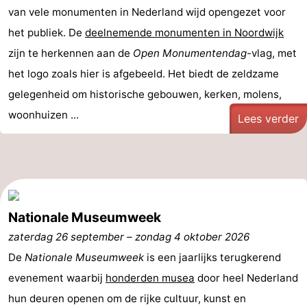
van vele monumenten in Nederland wijd opengezet voor
Forum
het publiek. De
deelnemende monumenten in Noordwijk
Route
zijn te herkennen aan de
Open Monumentendag
-vlag, met
het logo zoals hier is afgebeeld. Het biedt de zeldzame
-
gelegenheid om historische gebouwen, kerken, molens,
Parkeren
Reisboekenwinkel
woonhuizen ...
Lees verder
Nieuws
Medische
adressen
Regio
Nationale Museumweek
zaterdag 26 september
Noord-
–
zondag 4 oktober 2026
De
Nationale Museumweek
is een jaarlijks terugkerend
Holland
-
evenement waarbij
honderden musea
door heel Nederland
hun deuren openen om de rijke cultuur, kunst en
Natuur
-