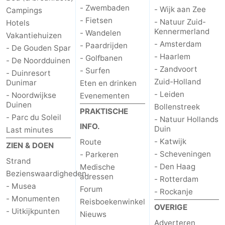
- Zwembaden
- Wijk aan Zee
Campings
- Fietsen
- Natuur Zuid-
Hotels
Kennermerland
- Wandelen
Vakantiehuizen
- Amsterdam
- Paardrijden
- De Gouden Spar
- Haarlem
- Golfbanen
- De Noordduinen
- Zandvoort
- Surfen
- Duinresort
Zuid-Holland
Dunimar
Eten en drinken
- Leiden
- Noordwijkse
Evenementen
Duinen
Bollenstreek
PRAKTISCHE
- Parc du Soleil
- Natuur Hollands
INFO.
Duin
Last minutes
- Katwijk
Route
ZIEN & DOEN
- Scheveningen
- Parkeren
Strand
- Den Haag
Medische
Bezienswaardigheden
adressen
- Rotterdam
- Musea
Forum
- Rockanje
- Monumenten
Reisboekenwinkel
OVERIGE
- Uitkijkpunten
Nieuws
Adverteren