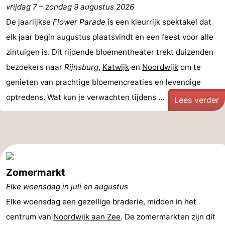
vrijdag 7
–
zondag 9 augustus 2026
-
De jaarlijkse
Flower Parade
is een kleurrijk spektakel dat
De
-
elk jaar begin augustus plaatsvindt en een feest voor alle
zintuigen is. Dit rijdende bloementheater trekt duizenden
Gouden
De
-
bezoekers naar
Rijnsburg
,
Katwijk
en
Noordwijk
om te
Spar
Noordduinen
Duinresort
-
genieten van prachtige bloemencreaties en levendige
optredens. Wat kun je verwachten tijdens ...
Lees verder
Dunimar
Noordwijkse
-
Duinen
Parc
Last
du
minutes
Strand
Soleil
Zien
Zomermarkt
Elke woensdag in juli en augustus
&
Bezienswaardigheden
Elke woensdag een gezellige braderie, midden in het
doen
-
centrum van
Noordwijk aan Zee
. De zomermarkten zijn dit