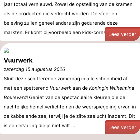
jaar totaal vernieuwd. Zowel de opstelling van de kramen
Musea
-
als de producten die verkocht worden. De sfeer en
Monumenten
-
beleving zullen geheel anders zijn gedurende deze
markten. Er komt bijvoorbeeld een kids-corner waar de ...
Lees verder
Uitkijkpunten
Attracties
-
Vuurwerk
Rondvaarten
-
zaterdag 15 augustus 2026
Sluit deze schitterende zomerdag in alle schoonheid af
Speeltuinen
-
met een spetterend
Vuurwerk
aan de
Koningin Wilhelmina
Binnenspeeltuinen
-
Boulevard
! Geniet van de spectaculaire kleuren die de
nachtelijke hemel verlichten en de weerspiegeling ervan in
Experiences
Wellness
de kabbelende zee, terwijl je de zilte zeelucht inademt. Dit
centra
Dorpen
is een ervaring die je niet wilt ...
Lees verder
&
Natuur