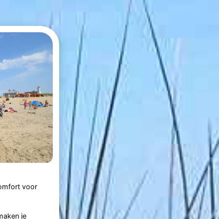
omfort voor
aken je