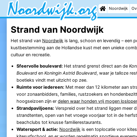
Noordwijk
Ov
Strand van Noordwijk
Het strand van
Noordwijk
is lang, schoon en levendig – een p
kustbestemming aan de Hollandse kust met een unieke combin
cultuur en recreatie.
Sfeervolle boulevard:
Het strand grenst direct aan de
Kon
Boulevard
en
Koningin Astrid Boulevard
, waar je talloze re
boetieks vindt met uitzicht op zee.
Ruimte voor iedereen:
Met meer dan 12 kilometer aan stra
voor zonaanbidders, families, rustzoekers en hondenbezitt
hoogseizoen zijn er
delen waar honden vrij mogen loslope
Strandpaviljoens:
Verspreid over het strand liggen meer d
strandtenten, open van het vroege voorjaar tot in de herfs
beachclubs tot knusse familierestaurants.
Watersport & actie:
Noordwijk
is een toplocatie voor kit
kitesurfschool
, en er worden regelmatig sportieve evenem