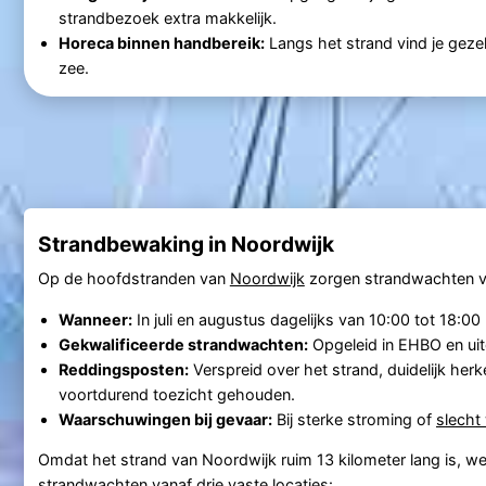
strandbezoek extra makkelijk.
Horeca binnen handbereik:
Langs het strand vind je gezell
zee.
Strandbewaking in Noordwijk
Op de hoofdstranden van
Noordwijk
zorgen strandwachten vo
Wanneer:
In juli en augustus dagelijks van 10:00 tot 18:00
Gekwalificeerde strandwachten:
Opgeleid in EHBO en uit
Reddingsposten:
Verspreid over het strand, duidelijk he
voortdurend toezicht gehouden.
Waarschuwingen bij gevaar:
Bij sterke stroming of
slecht
Omdat het strand van Noordwijk ruim 13 kilometer lang is, w
strandwachten vanaf drie vaste locaties: