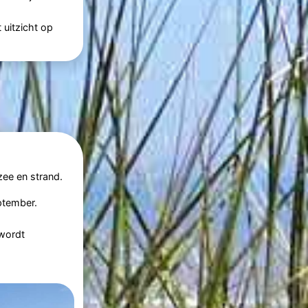
 uitzicht op
ee en strand.
ptember.
 wordt