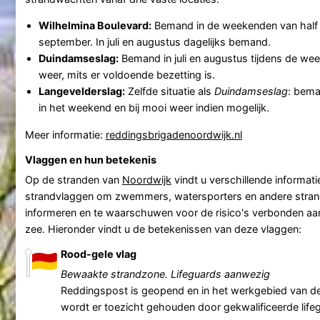
Wilhelmina Boulevard:
Bemand in de weekenden van half 
september. In juli en augustus dagelijks bemand.
Duindamseslag:
Bemand in juli en augustus tijdens de we
weer, mits er voldoende bezetting is.
Langevelderslag:
Zelfde situatie als
Duindamseslag
: bema
in het weekend en bij mooi weer indien mogelijk.
Meer informatie:
reddingsbrigadenoordwijk.nl
Vlaggen en hun betekenis
Op de stranden van
Noordwijk
vindt u verschillende informat
strandvlaggen om zwemmers, watersporters en andere stran
informeren en te waarschuwen voor de risico's verbonden a
zee. Hieronder vindt u de betekenissen van deze vlaggen:
Rood-gele vlag
Bewaakte strandzone. Lifeguards aanwezig
Reddingspost is geopend en in het werkgebied van d
wordt er toezicht gehouden door gekwalificeerde life