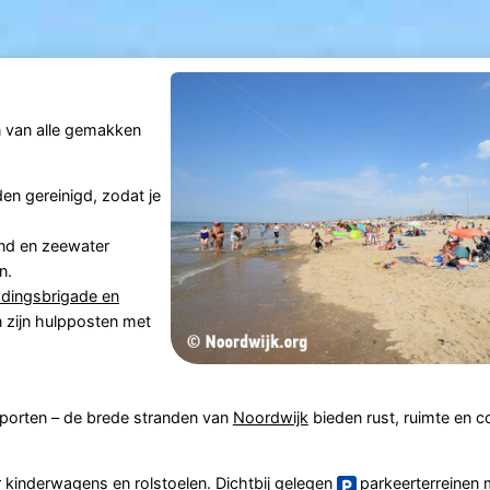
n van alle gemakken
n gereinigd, zodat je
nd en zeewater
n.
ddingsbrigade en
n zijn hulpposten met
porten – de brede stranden van
Noordwijk
bieden rust, ruimte en c
 kinderwagens en rolstoelen. Dichtbij gelegen
parkeerterreinen
m