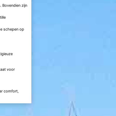
. Bovendien zijn
ille
 de schepen op
tigieuze
taat voor
ar comfort,