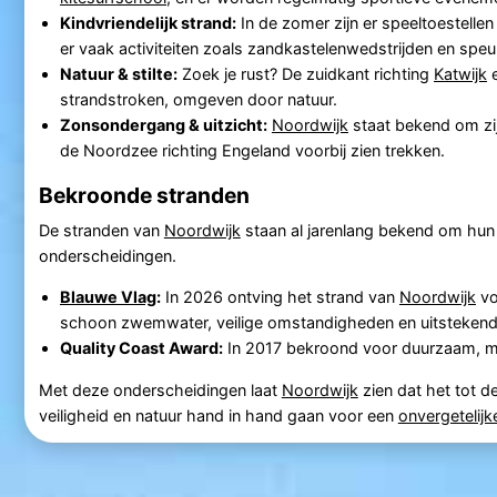
Kindvriendelijk strand:
In de zomer zijn er speeltoestelle
er vaak activiteiten zoals zandkastelenwedstrijden en speu
Natuur & stilte:
Zoek je rust? De zuidkant richting
Katwijk
e
strandstroken, omgeven door natuur.
Zonsondergang & uitzicht:
Noordwijk
staat bekend om zi
de Noordzee richting Engeland voorbij zien trekken.
Bekroonde stranden
De stranden van
Noordwijk
staan al jarenlang bekend om hun 
onderscheidingen.
Blauwe Vlag
:
In 2026 ontving het strand van
Noordwijk
vo
schoon zwemwater, veilige omstandigheden en uitstekend
Quality Coast Award:
In 2017 bekroond voor duurzaam, men
Met deze onderscheidingen laat
Noordwijk
zien dat het tot 
veiligheid en natuur hand in hand gaan voor een
onvergetelijk