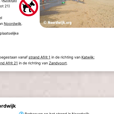
k
(
Koningin
tot 21)
el
an
Noordwijk
.
laatselijke
 toegestaan vanaf
strand Afrit 1
in de richting van
Katwijk
;
and Afrit 21
in de richting van
Zandvoort
.
ordwijk
Barbecuen op het strand in Noordwijk