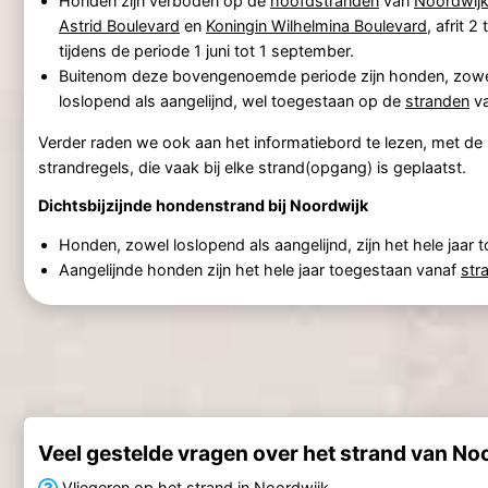
Honden zijn verboden op de
hoofdstranden
van
Noordwij
Astrid Boulevard
en
Koningin Wilhelmina Boulevard
, afrit 2 
tijdens de periode 1 juni tot 1 september.
Buitenom deze bovengenoemde periode zijn honden, zow
loslopend als aangelijnd, wel toegestaan op de
stranden
v
Verder raden we ook aan het informatiebord te lezen, met de p
strandregels, die vaak bij elke strand(opgang) is geplaatst.
Dichtsbijzijnde hondenstrand bij Noordwijk
Honden, zowel loslopend als aangelijnd, zijn het hele jaar
Aangelijnde honden zijn het hele jaar toegestaan vanaf
str
Veel gestelde vragen over het strand van No
Vliegeren op het strand in Noordwijk