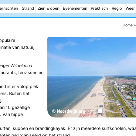
ernachten
Strand
Zien & doen
Evenementen
Praktisch
Regio
Weer
Home
opulaire
atie van natuur,
ingin Wilhelmina
staurants, terrassen en
nd is er volop plek
ers. Buiten het
n
.
an 10 gezellige
t. Van hippe
esurfen, suppen en brandingkayak. Er zijn meerdere surfscholen, wa
enten georganiseerd op het strand.