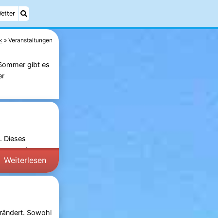
etter
k
Veranstaltungen
 Sommer gibt es
er
t. Dieses
onen und
Weiterlesen
erändert. Sowohl