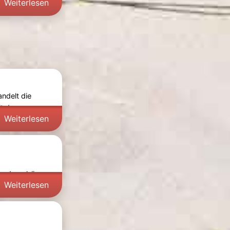
Weiterlesen
andelt die
it dem
Weiterlesen
 wunderschöne
Weiterlesen