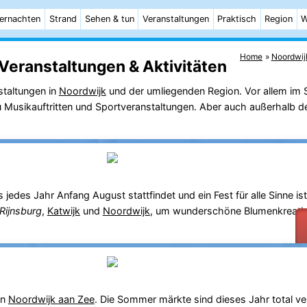
ernachten
Strand
Sehen & tun
Veranstaltungen
Praktisch
Region
W
Home
Noordwij
Veranstaltungen & Aktivitäten
staltungen in
Noordwijk
und der umliegenden Region. Vor allem im
 zu Musikauftritten und Sportveranstaltungen. Aber auch außerhalb d
 jedes Jahr Anfang August stattfindet und ein Fest für alle Sinne is
Rijnsburg
,
Katwijk
und
Noordwijk
, um wunderschöne Blumenkreati
on
Noordwijk aan Zee
. Die Sommer märkte sind dieses Jahr total v