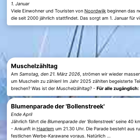
1. Januar
Viele Einwohner und Touristen von
Noordwijk
beginnen das n
die seit 2000 jährlich stattfindet. Das sorgt am 1. Januar für
Muschelzähltag
Am
Samstag, den 21. März 2026
, strömen wir wieder massen
um Muscheln zu zählen! Im Jahr 2025 zählten begeisterte T
brechen? Was ist der
Muschelzähltag
? -
Für alle zugänglich:
Blumenparade der 'Bollenstreek'
Ende April
Jährlich fährt die
Blumenparade der 'Bollenstreek'
seine 40 km
- Ankunft in
Haarlem
um 21.30 Uhr. Die Parade besteht aus r
festlichen Werbe-Karawane voraus. Natürlich ...