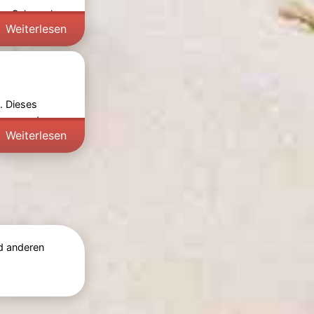
ode, Schmuck,
Weiterlesen
t. Dieses
onen und
Weiterlesen
 anderen