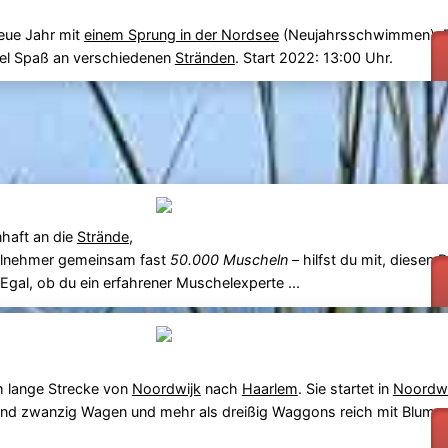
eue Jahr mit
einem Sprung in der Nordsee
(Neujahrsschwimmen). Ei
 viel Spaß an verschiedenen
Stränden
. Start 2022: 13:00 Uhr.
haft an die
Strände
,
eilnehmer gemeinsam fast
50.000 Muscheln
– hilfst du mit, diesen 
Egal, ob du ein erfahrener Muschelexperte ...
 lange Strecke von
Noordwijk
nach
Haarlem
. Sie startet in
Noordwi
und zwanzig Wagen und mehr als dreißig Waggons reich mit Blumen,