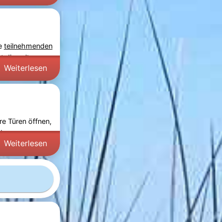
ie
teilnehmenden
t die seltene
Weiterlesen
re Türen öffnen,
erborgenen
Weiterlesen