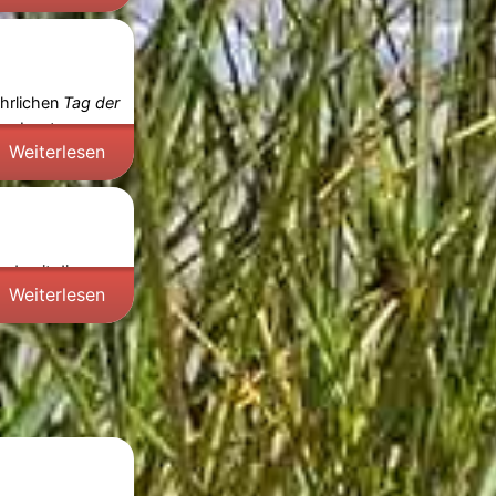
ährlichen
Tag der
ungsboote zu
Weiterlesen
 damit die
Weiterlesen