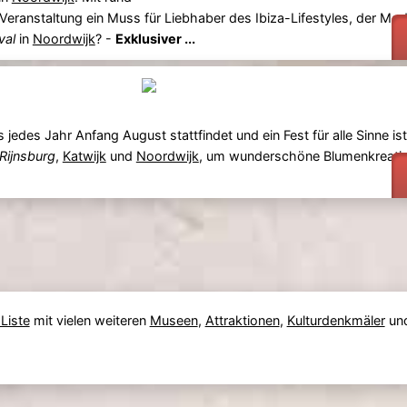
e Veranstaltung ein Muss für Liebhaber des Ibiza-Lifestyles, der M
val
in
Noordwijk
? -
Exklusiver ...
 jedes Jahr Anfang August stattfindet und ein Fest für alle Sinne is
Rijnsburg
,
Katwijk
und
Noordwijk
, um wunderschöne Blumenkreati
Liste
mit vielen weiteren
Museen
,
Attraktionen
,
Kulturdenkmäler
und