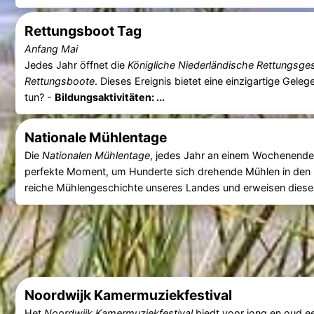
Rettungsboot Tag
Anfang Mai
Jedes Jahr öffnet die
Königliche Niederländische Rettungsge
Rettungsboote
. Dieses Ereignis bietet eine einzigartige Gele
tun? -
Bildungsaktivitäten: ...
Nationale Mühlentage
Die
Nationalen Mühlentage
, jedes Jahr an einem Wochenende 
perfekte Moment, um Hunderte sich drehende Mühlen in den N
reiche Mühlengeschichte unseres Landes und erweisen diesen
Noordwijk Kamermuziekfestival
Het
Noordwijk Kamermuziekfestival
biedt voor jong en oud 