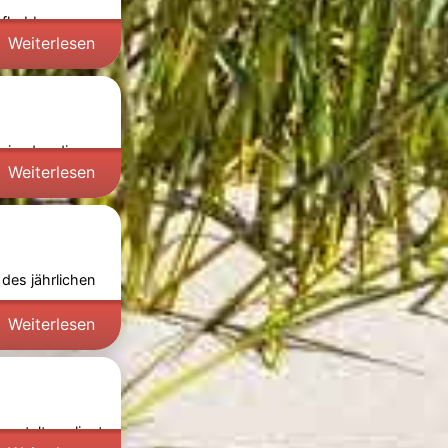
iefhebbers
Weiterlesen
nis, das die
Weiterlesen
des jährlichen
Weiterlesen
anstaltung liegt