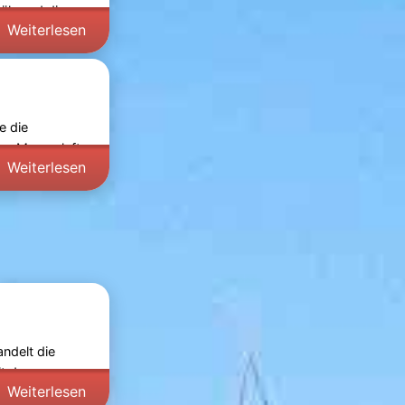
während dieser
Weiterlesen
e die
ge Meeresluft
Weiterlesen
andelt die
it dem
Weiterlesen