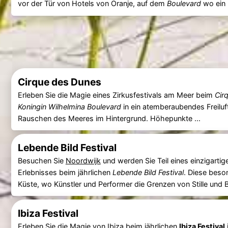
vor der Tür von Hotels von Oranje, auf dem
Boulevard
wo ein 
Cirque des Dunes
Erleben Sie die Magie eines Zirkusfestivals am Meer beim
Cir
Koningin Wilhelmina Boulevard
in ein atemberaubendes Freiluf
Rauschen des Meeres im Hintergrund. Höhepunkte ...
Lebende Bild Festival
Besuchen Sie
Noordwijk
und werden Sie Teil eines einzigartig
Erlebnisses beim jährlichen
Lebende Bild Festival
. Diese beso
Küste, wo Künstler und Performer die Grenzen von Stille und
Ibiza Festival
Erleben Sie die Magie von Ibiza beim jährlichen
Ibiza Festival