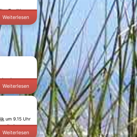
ne Tradition,
Weiterlesen
Rekord zu
Weiterlesen
jk
um 9.15 Uhr
 mit einer
Weiterlesen