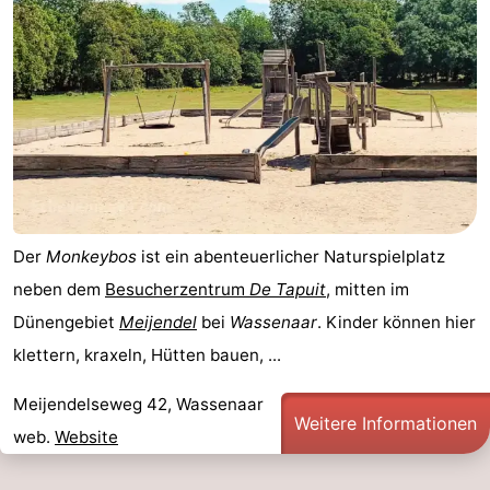
Duinen
aan
Bergen
-
Zee
Alkmaar
-
Egmond
-
aan
Noordhollands
-
Zee
duinreservaat
Wijk
-
Der
Monkeybos
ist ein abenteuerlicher Naturspielplatz
aan
Natur
-
neben dem
Besucherzentrum
De Tapuit
, mitten im
Dünengebiet
Meijendel
bei
Wassenaar
. Kinder können hier
Zee
Zuid-
Amsterdam
-
klettern, kraxeln, Hütten bauen, ...
Kennermerland
Haarlem
-
Meijendelseweg 42, Wassenaar
Weitere Informationen
Zandvoort
Südholland
web.
Website
-