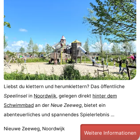
Gouden
De
-
Spar
Noordduinen
Duinresort
-
Dunimar
Noordwijkse
-
Duinen
Parc
Hotels
du
Zimmer
Soleil
(mit
Lastminutes
Liebst du klettern und herumklettern? Das öffentliche
Frühstück)
Strand
Speelinsel
in
Noordwijk
, gelegen direkt
hinter dem
Schwimmbad
an der
Neue Zeeweg
, bietet ein
Sehen
abenteuerliches und spannendes Spielerlebnis ...
&
-
Nieuwe Zeeweg, Noordwijk
Weitere Informationen
tun
Museen
-