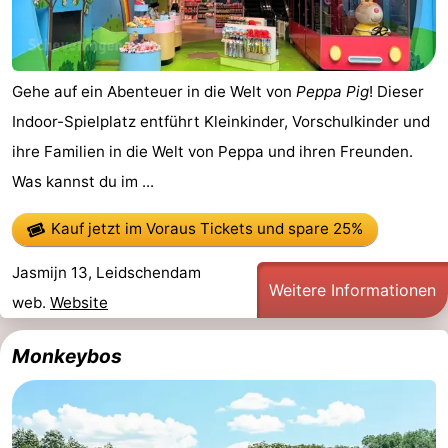
Forum
Route
Gehe auf ein Abenteuer in die Welt von
Peppa Pig
! Dieser
-
Indoor-Spielplatz entführt Kleinkinder, Vorschulkinder und
ihre Familien in die Welt von Peppa und ihren Freunden.
Parken
Reisebuchshop
Was kannst du im ...
Medizin
Kauf jetzt im Voraus Tickets
und spare 25%
Adressen
Region
Jasmijn 13, Leidschendam
Weitere Informationen
Nordholland
web.
Website
-
Monkeybos
Natur
-
Schoorlse
Bergen
-