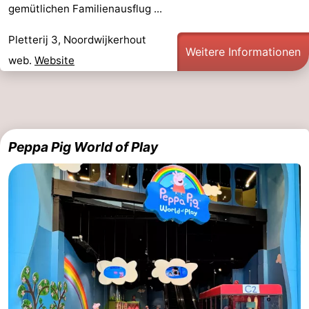
gemütlichen Familienausflug ...
-
Pletterij 3, Noordwijkerhout
Schwimmbader
-
Weitere Informationen
web.
Website
Radfahren
-
Wandern
-
Reiten
-
Peppa Pig World of Play
Golfplatze
-
Surfen
-
Sportangeln
Essen
und
Veranstaltungen
trinken
Praktisch