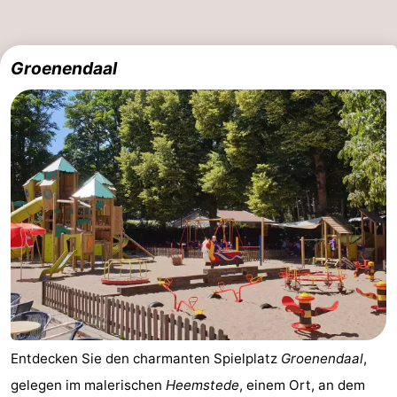
Leiden
Bollenstreek
Groenendaal
-
Natur
-
Hollands
Katwijk
-
Duin
Scheveningen
-
Den
-
Haag
Rotterdam
-
Rockanje
Wetter
Kontakt
Entdecken Sie den charmanten Spielplatz
Groenendaal
,
gelegen im malerischen
Heemstede
, einem Ort, an dem