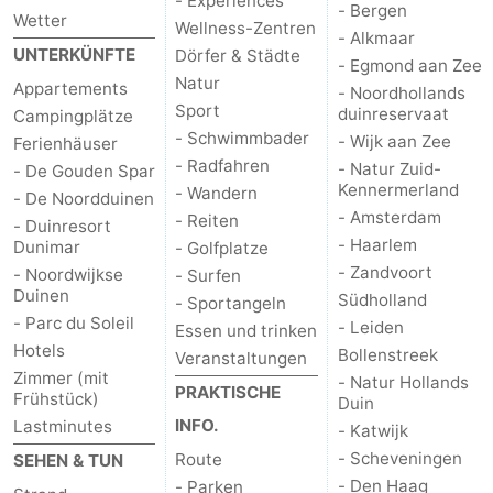
- Experiences
- Bergen
Wetter
Wellness-Zentren
- Alkmaar
UNTERKÜNFTE
Dörfer & Städte
- Egmond aan Zee
Natur
Appartements
- Noordhollands
Sport
duinreservaat
Campingplätze
- Schwimmbader
- Wijk aan Zee
Ferienhäuser
- Radfahren
- Natur Zuid-
- De Gouden Spar
Kennermerland
- Wandern
- De Noordduinen
- Amsterdam
- Reiten
- Duinresort
- Haarlem
Dunimar
- Golfplatze
- Zandvoort
- Noordwijkse
- Surfen
Duinen
Südholland
- Sportangeln
- Parc du Soleil
- Leiden
Essen und trinken
Hotels
Bollenstreek
Veranstaltungen
Zimmer (mit
- Natur Hollands
PRAKTISCHE
Frühstück)
Duin
INFO.
Lastminutes
- Katwijk
- Scheveningen
Route
SEHEN & TUN
- Den Haag
- Parken