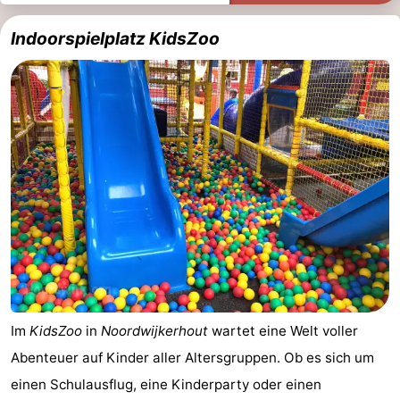
Denkmäler
-
Indoorspielplatz KidsZoo
Aussichtspunkte
Attraktionen
-
Rundfahrten
-
Spielplätze
-
Indoor-
-
Spielplätze
Experiences
Wellness-
Zentren
Dörfer
Im
KidsZoo
in
Noordwijkerhout
wartet eine Welt voller
&
Natur
Abenteuer auf Kinder aller Altersgruppen. Ob es sich um
einen Schulausflug, eine Kinderparty oder einen
Städte
Sport