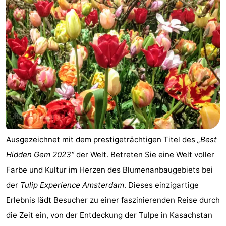
Gouden
De
-
Spar
Noordduinen
Duinresort
-
Dunimar
Noordwijkse
-
Duinen
Parc
Hotels
du
Zimmer
Soleil
(mit
Lastminutes
Ausgezeichnet mit dem prestigeträchtigen Titel des
„Best
Frühstück)
Strand
Hidden Gem 2023“
der Welt. Betreten Sie eine Welt voller
Farbe und Kultur im Herzen des Blumenanbaugebiets bei
Sehen
der
Tulip Experience Amsterdam
. Dieses einzigartige
&
-
Erlebnis lädt Besucher zu einer faszinierenden Reise durch
die Zeit ein, von der Entdeckung der Tulpe in Kasachstan
tun
Museen
-