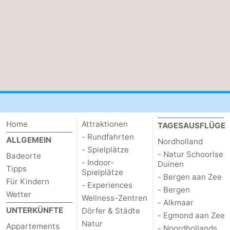
Duinen
aan
Bergen
-
Zee
Alkmaar
-
Egmond
-
aan
Noordhollands
-
Zee
duinreservaat
Wijk
-
Home
Attraktionen
TAGESAUSFLÜGE
aan
Natur
-
- Rundfahrten
ALLGEMEIN
Nordholland
- Spielplätze
- Natur Schoorlse
Zee
Zuid-
Amsterdam
-
Badeorte
- Indoor-
Duinen
Tipps
Spielplätze
- Bergen aan Zee
Kennermerland
Haarlem
-
Für Kindern
- Experiences
- Bergen
Wetter
Wellness-Zentren
Zandvoort
Südholland
- Alkmaar
UNTERKÜNFTE
Dörfer & Städte
- Egmond aan Zee
Natur
-
Appartements
- Noordhollands