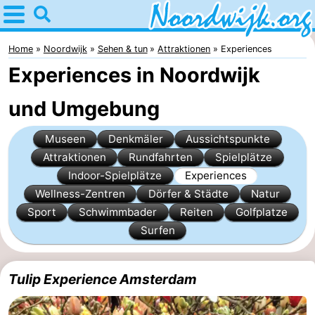
Home
Noordwijk
Home
Noordwijk
Sehen & tun
Attraktionen
Experiences
Experiences in Noordwijk
Tipps
und Umgebung
Für
Museen
Denkmäler
Aussichtspunkte
Kindern
Übernachten
Attraktionen
Rundfahrten
Spielplätze
Appartements
Indoor-Spielplätze
Experiences
Wellness-Zentren
Dörfer & Städte
Natur
Campingplätze
Sport
Schwimmbader
Reiten
Golfplatze
Surfen
Ferienhäuser
-
Tulip Experience Amsterdam
De
-