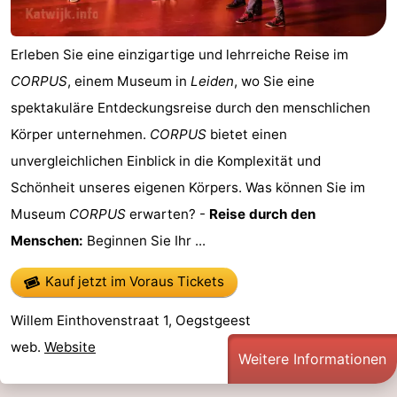
-
Erleben Sie eine einzigartige und lehrreiche Reise im
Schwimmbader
-
CORPUS
, einem Museum in
Leiden
, wo Sie eine
Radfahren
-
spektakuläre Entdeckungsreise durch den menschlichen
Körper unternehmen.
CORPUS
bietet einen
Wandern
-
unvergleichlichen Einblick in die Komplexität und
Reiten
-
Schönheit unseres eigenen Körpers. Was können Sie im
Museum
CORPUS
erwarten? -
Reise durch den
Golfplatze
-
Menschen:
Beginnen Sie Ihr ...
Surfen
-
Kauf jetzt im Voraus Tickets
Sportangeln
Essen
Willem Einthovenstraat 1, Oegstgeest
und
Veranstaltungen
web.
Website
Weitere Informationen
trinken
Praktisch