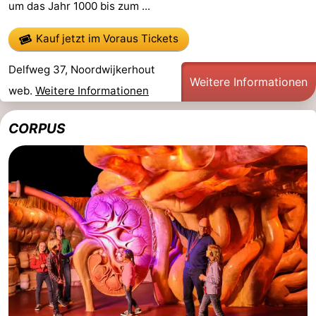
um das Jahr 1000 bis zum ...
Denkmäler
-
Kauf jetzt im Voraus Tickets
Aussichtspunkte
Attraktionen
Delfweg 37, Noordwijkerhout
Weitere Informationen
-
web.
Weitere Informationen
Rundfahrten
-
CORPUS
Spielplätze
-
Indoor-
-
Spielplätze
Experiences
Wellness-
Zentren
Dörfer
&
Natur
Städte
Sport