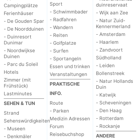
Sport
duinreservaat
Campingplätze
Leiden
Bollenstreek
- Schwimmbader
- Wijk aan Zee
Ferienhäuser
- Radfahren
- Natur Zuid-
- De Gouden Spar
-
Kennermerland
- Wandern
- De Noordduinen
- Amsterdam
- Reiten
- Duinresort
Natur
-
- Haarlem
Dunimar
- Golfplatze
- Zandvoort
- Noordwijkse
- Surfen
Hollands
Katwijk
-
Duinen
Südholland
- Sportangeln
- Parc du Soleil
- Leiden
Essen und trinken
Duin
Scheveningen
-
Hotels
Bollenstreek
Veranstaltungen
Zimmer (mit
- Natur Hollands
Den
-
PRAKTISCHE
Frühstück)
Duin
INFO.
Lastminutes
- Katwijk
Haag
Rotterdam
-
- Scheveningen
Route
SEHEN & TUN
Rockanje
Wetter
- Den Haag
- Parken
Strand
- Rotterdam
Medizin Adressen
Sehenswürdigkeiten
Kontakt
- Rockanje
Forum
- Museen
Reisebuchshop
ANDERE
- Denkmäler