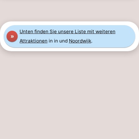
Forum
Route
Unten finden Sie unsere Liste mit weiteren
»
-
Attraktionen
in in und
Noordwijk
.
Parken
Reisebuchshop
Medizin
Adressen
Region
Nordholland
-
Natur
-
Schoorlse
Bergen
-