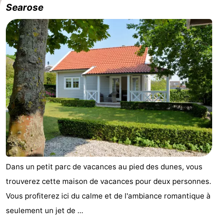
Searose
et
Événements
manger
Pratiques
Forum
Route
-
Stationnement
Adresses
Médicales
Région
Dans un petit parc de vacances au pied des dunes, vous
Hollande-
trouverez cette maison de vacances pour deux personnes.
Septentrionale
-
Vous profiterez ici du calme et de l'ambiance romantique à
seulement un jet de ...
Nature
-