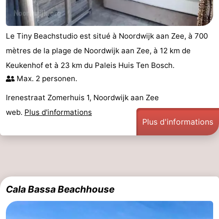
Méridionale
-
Le Tiny Beachstudio est situé à Noordwijk aan Zee, à 700
Leiden
Bollenstreek
mètres de la plage de Noordwijk aan Zee, à 12 km de
-
Keukenhof et à 23 km du Paleis Huis Ten Bosch.
Max. 2 personen.
Nature
-
Irenestraat Zomerhuis 1, Noordwijk aan Zee
Hollands
Katwijk
-
web.
Plus d'informations
Plus d'informations
Duin
Scheveningen
-
La
-
Haye
Rotterdam
-
Cala Bassa Beachhouse
Rockanje
Météo
Contact