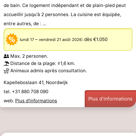
de bain. Ce logement indépendant et de plain-pied peut
être
villes
Sports
accueillir jusqu'à 2 personnes. La cuisine est équipée,
-
entre autres, de : ...
Piscines
-
–
:
dès €1.050
lundi 17
vendredi 21 août 2026
Faire
-
Max. 2 personen.
du
Randonnée
-
Distance de la plage: ±1,6 km.
Animaux admis après consultation.
vélo
Équitation
-
Kapelleboslaan 41, Noordwijk
Terrains
-
tel. +31 880 708 090
Plus d'informations
web.
Plus d'informations
de
Surfen
-
golf
Peche
-
Sportive
Equitation
Boire