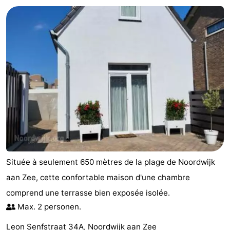
De
-
Gouden
De
-
Spar
Noordduinen
Duinresort
-
Dunimar
Noordwijkse
-
Duinen
Parc
Hôtels
du
Last
Soleil
minutes
Plages
Située à seulement 650 mètres de la plage de Noordwijk
Voir
aan Zee, cette confortable maison d'une chambre
comprend une terrasse bien exposée isolée.
et
Lieux
Max. 2 personen.
faire
d'intérêt
-
Leon Senfstraat 34A, Noordwijk aan Zee