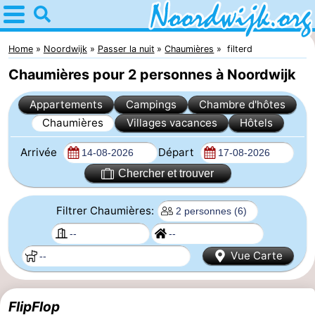
Home
Noordwijk
Home
Noordwijk
Passer la nuit
Chaumières
filterd
Chaumières pour 2 personnes à Noordwijk
Astuces
Appartements
Campings
Chambre d'hôtes
Avec
Chaumières
Villages vacances
Hôtels
les
Passer
Arrivée
Départ
enfants
la
Appartements
Chercher et trouver
nuit
Campings
Filtrer Chaumières:
Chambre
Vue Carte
d'hôtes
Chaumières
-
FlipFlop