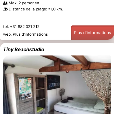
Max. 2 personen.
Schoorlse
Bergen
-
Distance de la plage: ±1,0 km.
Duinen
aan
Bergen
-
tel. +31 882 021 212
Zee
Alkmaar
-
Plus d'informations
web.
Plus d'informations
Egmond
-
Tiny Beachstudio
aan
Noordhollands
-
Zee
duinreservaat
Wijk
-
aan
Nature
-
Zee
Zuid-
Amsterdam
-
Kennermerland
Haarlem
-
Zandvoort
Hollande-