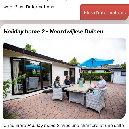
web.
Plus d'informations
Musées
-
Plus d'informations
Monuments
-
Holiday home 2 - Noordwijkse Duinen
Points
Attractions
de
-
vue
Croisières
-
Terrains
-
de
Aires
-
jeux
de
Experiences
Centres
jeux
de
Villages
intérieures
bien-
&
Nature
Chaumière
Holiday home 2
avec une chambre et une salle