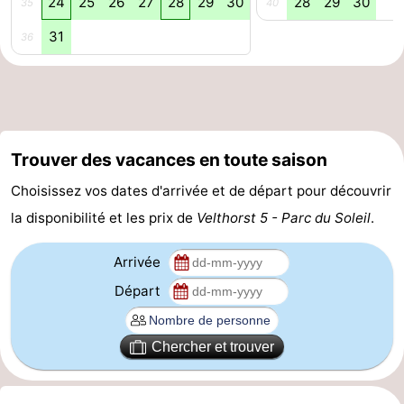
24
25
26
27
28
29
30
28
29
30
35
40
Méridionale
-
31
36
Leiden
Bollenstreek
-
Nature
-
Trouver des vacances en toute saison
Choisissez vos dates d'arrivée et de départ pour découvrir
Hollands
Katwijk
-
la disponibilité et les prix de
Velthorst 5 - Parc du Soleil
.
Duin
Scheveningen
-
Arrivée
La
-
Départ
Haye
Rotterdam
-
Chercher et trouver
Rockanje
Météo
Contact