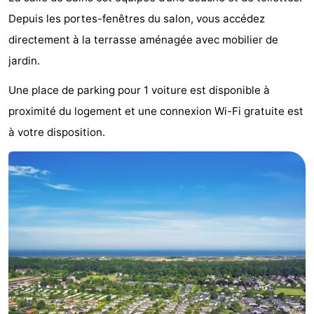
Musées
-
Depuis les portes-fenêtres du salon, vous accédez
directement à la terrasse aménagée avec mobilier de
Monuments
-
jardin.
Points
Attractions
Une place de parking pour 1 voiture est disponible à
proximité du logement et une connexion Wi-Fi gratuite est
de
-
à votre disposition.
vue
Croisières
-
Terrains
-
de
Aires
-
jeux
de
Experiences
Centres
jeux
de
Villages
intérieures
bien-
&
Nature