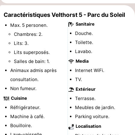
et
Événements
Caractéristiques Velthorst 5 - Parc du Soleil
manger
Pratiques
Sanitaire
Max. 5 personen.
Douche.
Chambres: 2.
Forum
Toilette.
Lits: 3.
Route
Lavabo.
Lits superposés.
Salles de bain: 1.
Media
-
Animaux admis après
Internet WiFi.
Stationnement
Adresses
consultation.
TV.
Non fumeur.
Extérieur
Médicales
Région
Cuisine
Terrasse.
Hollande-
Réfrigérateur.
Meubles de jardin.
Machine à café.
Parking voiture.
Septentrionale
-
Bouilloire.
Localisation
Nature
-
Lave-vaisselle.