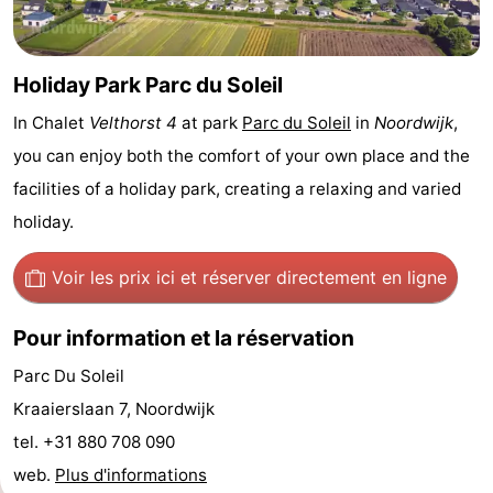
être
villes
Sports
-
Holiday Park Parc du Soleil
In Chalet
Velthorst 4
at park
Parc du Soleil
in
Noordwijk
,
Piscines
-
you can enjoy both the comfort of your own place and the
Faire
-
facilities of a holiday park, creating a relaxing and varied
holiday.
du
Randonnée
-
Voir les prix ici
et réserver directement en ligne
vélo
Équitation
-
Terrains
-
Pour information et la réservation
Parc Du Soleil
de
Surfen
-
Kraaierslaan 7, Noordwijk
golf
Peche
-
tel. +31 880 708 090
web.
Plus d'informations
Sportive
Equitation
Boire