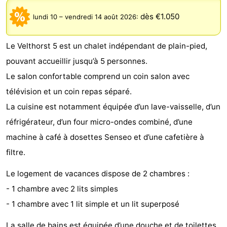
De
-
dès €1.050
lundi 10
–
vendredi 14 août 2026
:
Gouden
De
-
Le Velthorst 5 est un chalet indépendant de plain-pied,
Spar
Noordduinen
Duinresort
-
pouvant accueillir jusqu’à 5 personnes.
Le salon confortable comprend un coin salon avec
Dunimar
Noordwijkse
-
télévision et un coin repas séparé.
Duinen
Parc
Hôtels
La cuisine est notamment équipée d’un lave-vaisselle, d’un
réfrigérateur, d’un four micro-ondes combiné, d’une
du
Last
machine à café à dosettes Senseo et d’une cafetière à
Soleil
minutes
Plages
filtre.
Voir
Le logement de vacances dispose de 2 chambres :
- 1 chambre avec 2 lits simples
et
Lieux
- 1 chambre avec 1 lit simple et un lit superposé
faire
d'intérêt
-
La salle de bains est équipée d’une douche et de toilettes.