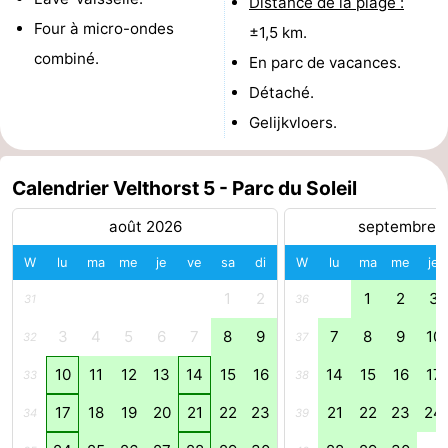
Distance de la plage :
Four à micro-ondes
±1,5 km.
Schoorlse
Bergen
-
combiné.
En parc de vacances.
Duinen
aan
Bergen
-
Détaché.
Gelijkvloers.
Zee
Alkmaar
-
Egmond
-
Calendrier Velthorst 5 - Parc du Soleil
aan
Noordhollands
-
août 2026
septembre 
Zee
duinreservaat
Wijk
-
W
lu
ma
me
je
ve
sa
di
W
lu
ma
me
je
1
2
1
2
3
31
36
aan
Nature
-
3
4
5
6
7
8
9
7
8
9
10
32
37
Zee
Zuid-
Amsterdam
-
10
11
12
13
14
15
16
14
15
16
17
33
38
Kennermerland
Haarlem
-
17
18
19
20
21
22
23
21
22
23
24
34
39
Zandvoort
Hollande-