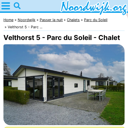
Home
Noordwijk
Home
Noordwijk
Passer la nuit
Chalets
Parc du Soleil
Velthorst 5 - Parc ...
Astuces
Velthorst 5 - Parc du Soleil - Chalet
Avec
les
Passer
enfants
la
Appartements
nuit
Campings
Chambre
d'hôtes
Chaumières
-