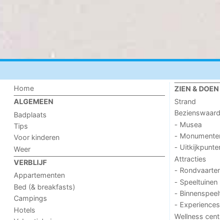
Home
ZIEN & DOEN
Strand
ALGEMEEN
Bezienswaar
Badplaats
- Musea
Tips
- Monumente
Voor kinderen
- Uitkijkpunte
Weer
Attracties
VERBLIJF
- Rondvaarte
Appartementen
- Speeltuinen
Bed (& breakfasts)
- Binnenspeel
Campings
- Experiences
Hotels
Wellness cent