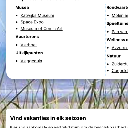
Musea
Rondvaart
Katwijks Museum
Molen en
Space Expo
Speeltuin
Museum of Comic Art
Pan van 
Vuurtorens
Wellness 
Vierboet
Azzurro
Uitkijkpunten
Natuur
Vlaggeduin
Zuiderd
Coepeld
Vind vakanties in elk seizoen
Kies uw aankomst- en vertrekdatum om de beschikbaarheid e