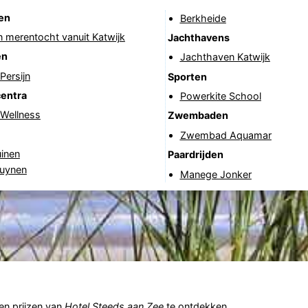
en
Berkheide
 merentocht vanuit Katwijk
Jachthavens
en
Jachthaven Katwijk
Persijn
Sporten
centra
Powerkite School
 Wellness
Zwembaden
Zwembad Aquamar
uinen
Paardrijden
uynen
Manege Jonker
n prijzen van
Hotel Steeds aan Zee
te ontdekken.