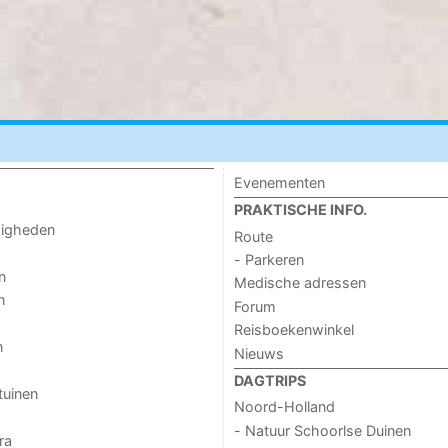
Evenementen
PRAKTISCHE INFO.
digheden
Route
- Parkeren
n
Medische adressen
n
Forum
Reisboekenwinkel
n
Nieuws
DAGTRIPS
tuinen
Noord-Holland
- Natuur Schoorlse Duinen
ra