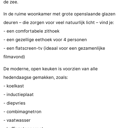
de zee.
Musea
-
In de ruime woonkamer met grote openslaande glazen
Monumenten
-
deuren – die zorgen voor veel natuurlijk licht – vind je:
- een comfortabele zithoek
Uitkijkpunten
Attracties
- een gezellige eethoek voor 4 personen
-
- een flatscreen-tv (ideaal voor een gezamenlijke
filmavond)
Rondvaarten
-
De moderne, open keuken is voorzien van alle
Speeltuinen
-
hedendaagse gemakken, zoals:
Binnenspeeltuinen
-
- koelkast
- inductieplaat
Experiences
Wellness
- diepvries
centra
Dorpen
- combimagnetron
- vaatwasser
&
Natuur