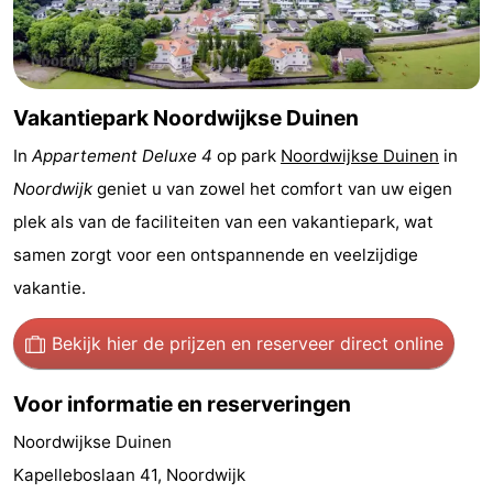
Forum
Route
Vakantiepark Noordwijkse Duinen
-
In
Appartement Deluxe 4
op park
Noordwijkse Duinen
in
Parkeren
Reisboekenwinkel
Noordwijk
geniet u van zowel het comfort van uw eigen
plek als van de faciliteiten van een vakantiepark, wat
Nieuws
samen zorgt voor een ontspannende en veelzijdige
Medische
vakantie.
adressen
Regio
Bekijk hier de prijzen
en reserveer direct online
Noord-
Voor informatie en reserveringen
Holland
-
Noordwijkse Duinen
Kapelleboslaan 41, Noordwijk
Natuur
-