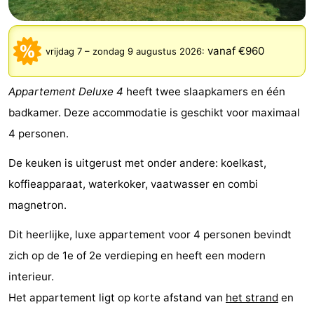
-
De
-
vanaf €960
vrijdag 7
–
zondag 9 augustus 2026
:
Gouden
De
-
Appartement Deluxe 4
heeft twee slaapkamers en één
Spar
Noordduinen
Duinresort
-
badkamer. Deze accommodatie is geschikt voor maximaal
4 personen.
Dunimar
Noordwijkse
-
De keuken is uitgerust met onder andere: koelkast,
Duinen
Parc
Last
koffieapparaat, waterkoker, vaatwasser en combi
magnetron.
du
minutes
Strand
Dit heerlijke, luxe appartement voor 4 personen bevindt
Soleil
Zien
zich op de 1e of 2e verdieping en heeft een modern
&
Bezienswaardigheden
interieur.
Het appartement ligt op korte afstand van
het strand
en
doen
-