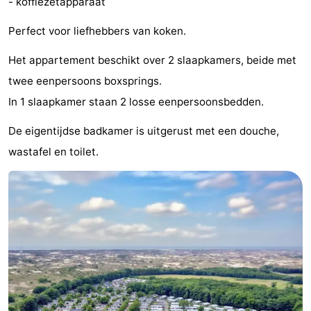
- koffiezetapparaat
Steden
Sporten
Perfect voor liefhebbers van koken.
-
Het appartement beschikt over 2 slaapkamers, beide met
twee eenpersoons boxsprings.
Zwembaden
-
In 1 slaapkamer staan 2 losse eenpersoonsbedden.
Fietsen
-
De eigentijdse badkamer is uitgerust met een douche,
Wandelen
-
wastafel en toilet.
Paardrijden
-
Golfbanen
-
Surfen
Eten
en
Evenementen
drinken
Praktisch