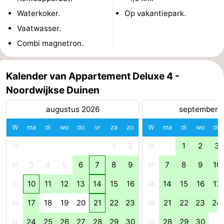
Waterkoker.
Op vakantiepark.
Holland
-
Vaatwasser.
Leiden
Bollenstreek
Combi magnetron.
-
Kalender van Appartement Deluxe 4 -
Natuur
-
Noordwijkse Duinen
Hollands
Katwijk
-
augustus 2026
september 
W
ma
di
wo
do
vr
za
zo
W
ma
di
wo
do
Duin
Scheveningen
-
1
2
1
2
3
31
36
Den
-
3
4
5
6
7
8
9
7
8
9
10
32
37
Haag
Rotterdam
-
10
11
12
13
14
15
16
14
15
16
17
33
38
Rockanje
Weer
17
18
19
20
21
22
23
21
22
23
24
34
39
Contact
24
25
26
27
28
29
30
28
29
30
35
40