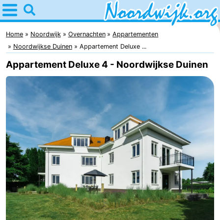
Home
Noordwijk
Home
Noordwijk
Overnachten
Appartementen
Noordwijkse Duinen
Appartement Deluxe ...
Tips
Appartement Deluxe 4 - Noordwijkse Duinen
Voor
kinderen
Overnachten
Appartementen
Bed
(&
Campings
breakfasts)
Hotels
Vakantiehuizen