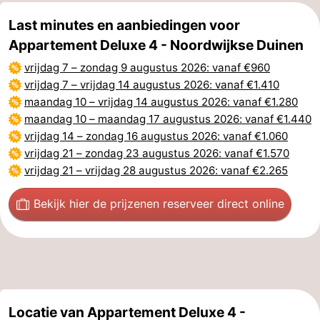
Last minutes en aanbiedingen voor
Appartement Deluxe 4 - Noordwijkse Duinen
vrijdag 7
–
zondag 9 augustus 2026
: vanaf €960
vrijdag 7
–
vrijdag 14 augustus 2026
: vanaf €1.410
maandag 10
–
vrijdag 14 augustus 2026
: vanaf €1.280
maandag 10
–
maandag 17 augustus 2026
: vanaf €1.440
vrijdag 14
–
zondag 16 augustus 2026
: vanaf €1.060
vrijdag 21
–
zondag 23 augustus 2026
: vanaf €1.570
vrijdag 21
–
vrijdag 28 augustus 2026
: vanaf €2.265
Bekijk hier de prijzen
en reserveer direct online
Locatie van Appartement Deluxe 4 -