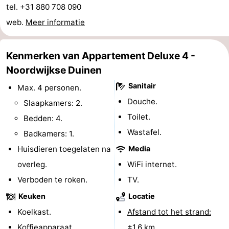
tel. +31 880 708 090
Schoorlse
Bergen
-
web.
Meer informatie
Duinen
aan
Bergen
-
Kenmerken van Appartement Deluxe 4 -
Zee
Alkmaar
-
Noordwijkse Duinen
Egmond
-
Sanitair
Max. 4 personen.
Douche.
Slaapkamers: 2.
aan
Noordhollands
-
Toilet.
Bedden: 4.
Zee
duinreservaat
Wijk
-
Wastafel.
Badkamers: 1.
Huisdieren toegelaten na
Media
aan
Natuur
-
overleg.
WiFi internet.
Zee
Zuid-
Amsterdam
-
Verboden te roken.
TV.
Keuken
Locatie
Kennermerland
Haarlem
-
Koelkast.
Afstand tot het strand:
Zandvoort
Zuid-
Koffieapparaat.
±1,6 km.