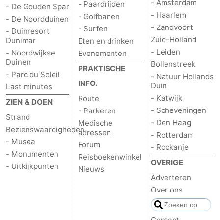
- Amsterdam
- Paardrijden
- De Gouden Spar
- Haarlem
- Golfbanen
- De Noordduinen
- Zandvoort
- Surfen
- Duinresort
Zuid-Holland
Dunimar
Eten en drinken
- Leiden
- Noordwijkse
Evenementen
Duinen
Bollenstreek
PRAKTISCHE
- Parc du Soleil
- Natuur Hollands
INFO.
Duin
Last minutes
- Katwijk
Route
ZIEN & DOEN
- Scheveningen
- Parkeren
Strand
- Den Haag
Medische
Bezienswaardigheden
adressen
- Rotterdam
- Musea
Forum
- Rockanje
- Monumenten
Reisboekenwinkel
OVERIGE
- Uitkijkpunten
Nieuws
Adverteren
Over ons
Contact