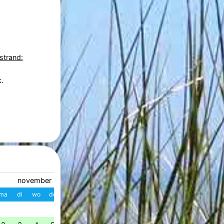
strand:
.
november 2026
december 2026
ma
di
wo
do
vr
za
zo
W
ma
di
wo
do
vr
z
1
1
2
3
4
49