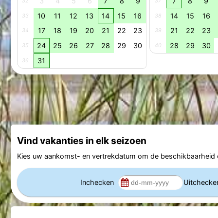
3
4
5
6
7
8
9
7
8
9
32
37
10
11
12
13
14
15
16
14
15
16
33
38
17
18
19
20
21
22
23
21
22
23
34
39
24
25
26
27
28
29
30
28
29
30
35
40
31
36
Vind vakanties in elk seizoen
Kies uw aankomst- en vertrekdatum om de beschikbaarheid e
Inchecken
Uitcheck