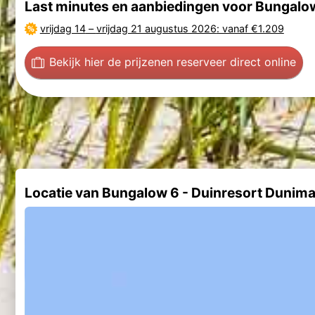
Last minutes en aanbiedingen voor Bungalo
vrijdag 14
–
vrijdag 21 augustus 2026
: vanaf €1.209
Bekijk hier de prijzen
en reserveer direct online
Locatie van Bungalow 6 - Duinresort Dunima