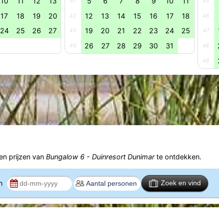
10
11
12
13
5
6
7
8
9
10
11
41
45
17
18
19
20
12
13
14
15
16
17
18
42
46
24
25
26
27
19
20
21
22
23
24
25
43
47
26
27
28
29
30
31
44
48
49
n prijzen van
Bungalow 6 - Duinresort Dunimar
te ontdekken.
en
Zoek en vind