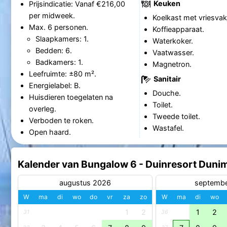
Keuken
Prijsindicatie: Vanaf €216,00
per midweek.
Koelkast met vriesvak
Max. 6 personen.
Koffieapparaat.
Slaapkamers: 1.
Waterkoker.
Bedden: 6.
Vaatwasser.
Badkamers: 1.
Magnetron.
Leefruimte: ±80 m².
Sanitair
Energielabel: B.
Douche.
Huisdieren toegelaten na
Toilet.
overleg.
Tweede toilet.
Verboden te roken.
Wastafel.
Open haard.
Kalender van Bungalow 6 - Duinresort Duni
augustus 2026
septemb
W
ma
di
wo
do
vr
za
zo
W
ma
di
wo
1
2
1
2
31
36