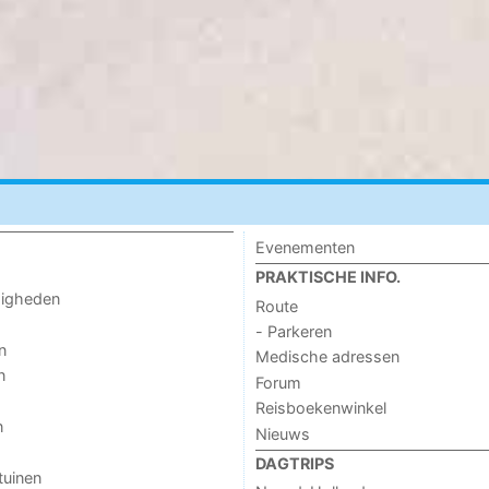
Evenementen
PRAKTISCHE INFO.
digheden
Route
- Parkeren
n
Medische adressen
n
Forum
Reisboekenwinkel
n
Nieuws
DAGTRIPS
tuinen