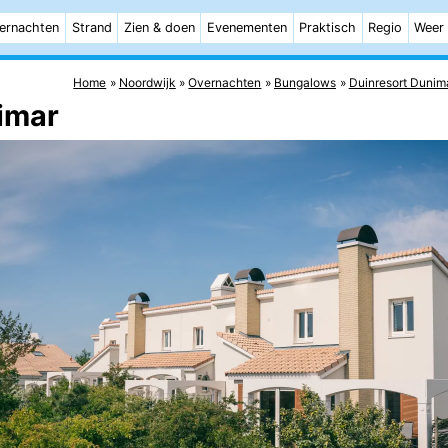
ernachten
Strand
Zien & doen
Evenementen
Praktisch
Regio
Weer
Home
Noordwijk
Overnachten
Bungalows
Duinresort Dunim
imar