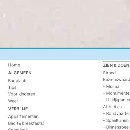
Home
ZIEN & DOEN
Strand
ALGEMEEN
Bezienswaar
Badplaats
- Musea
Tips
- Monumente
Voor kinderen
- Uitkijkpunte
Weer
Attracties
VERBLIJF
- Rondvaarte
Appartementen
- Speeltuinen
Bed (& breakfasts)
- Binnenspeel
Campings