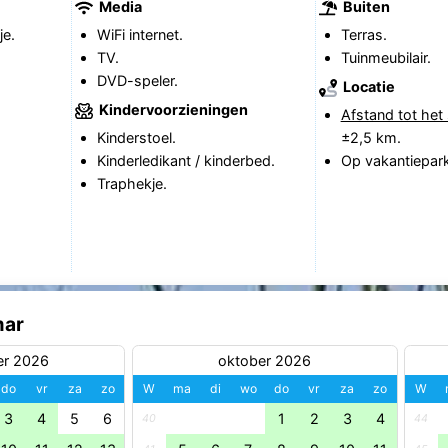
Media
Buiten
je.
WiFi internet.
Terras.
TV.
Tuinmeubilair.
DVD-speler.
Locatie
Kindervoorzieningen
Afstand tot het 
Kinderstoel.
±2,5 km.
Kinderledikant / kinderbed.
Op vakantiepark
Traphekje.
mar
er 2026
oktober 2026
do
vr
za
zo
W
ma
di
wo
do
vr
za
zo
W
3
4
5
6
1
2
3
4
40
44