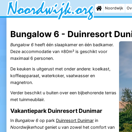
Noordwijk
Ov
Bungalow 6 - Duinresort Dun
Bungalow 6
heeft één slaapkamer en één badkamer.
Deze accommodatie van ±80m² is geschikt voor
maximaal 6 personen.
De keuken is uitgerust met onder andere: koelkast,
koffieapparaat, waterkoker, vaatwasser en
magnetron.
Verder beschikt u buiten over een bijbehorende terras
met tuinmeubilair.
Vakantiepark Duinresort Dunimar
In
Bungalow 6
op park
Duinresort Dunimar
in
Noordwijkerhout
geniet u van zowel het comfort van