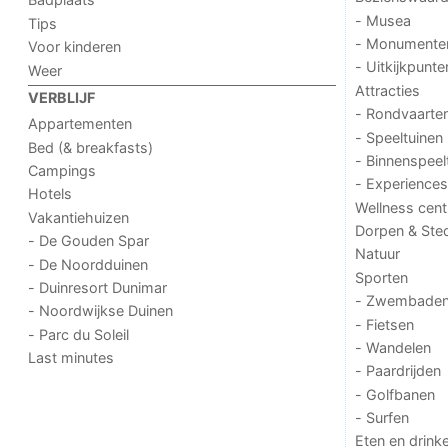
- Musea
Tips
- Monumente
Voor kinderen
- Uitkijkpunte
Weer
Attracties
VERBLIJF
- Rondvaarte
Appartementen
- Speeltuinen
Bed (& breakfasts)
- Binnenspeel
Campings
- Experiences
Hotels
Wellness cent
Vakantiehuizen
Dorpen & Ste
- De Gouden Spar
Natuur
- De Noordduinen
Sporten
- Duinresort Dunimar
- Zwembade
- Noordwijkse Duinen
- Fietsen
- Parc du Soleil
- Wandelen
Last minutes
- Paardrijden
- Golfbanen
- Surfen
Eten en drink