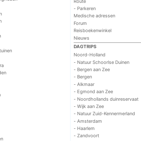
Route
- Parkeren
n
Medische adressen
n
Forum
Reisboekenwinkel
n
Nieuws
DAGTRIPS
tuinen
Noord-Holland
- Natuur Schoorlse Duinen
ra
- Bergen aan Zee
den
- Bergen
- Alkmaar
- Egmond aan Zee
n
- Noordhollands duinreservaat
- Wijk aan Zee
- Natuur Zuid-Kennermerland
- Amsterdam
- Haarlem
- Zandvoort
en