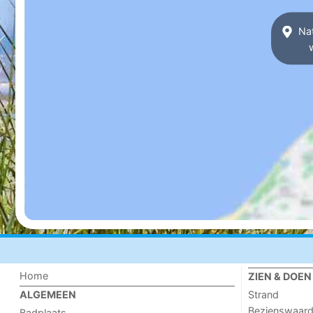
Nat
Home
ZIEN & DOEN
Strand
ALGEMEEN
Bezienswaar
Badplaats